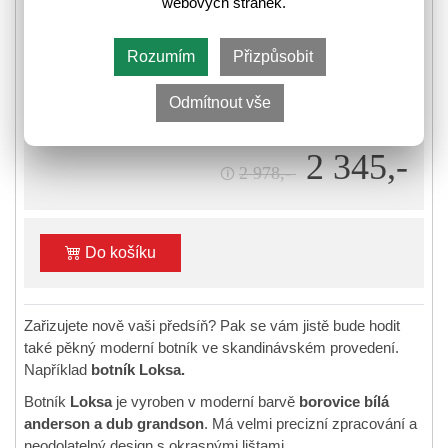
webových stránek.
❚❚
❚
Skladem
Rozumím
Přizpůsobit
⛟
Informace k odeslání zboží
Odmítnout vše
2 345,-
2 978,-
🛈
Do košíku
Zařizujete nově vaši předsíň? Pak se vám jistě bude hodit
také pěkný moderní botník ve skandinávském provedení.
Například
botník Loksa.
Botník
Loksa
je vyroben v moderní barvě
borovice bílá
anderson a dub grandson
. Má velmi precizní zpracování a
neodolatelný design s okrasnými lištami.