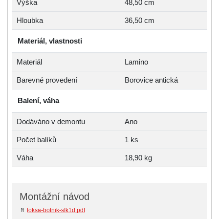
Výška
48,50 cm
Hloubka
36,50 cm
Materiál, vlastnosti
Materiál
Lamino
Barevné provedení
Borovice antická
Balení, váha
Dodáváno v demontu
Ano
Počet balíků
1 ks
Váha
18,90 kg
Montážní návod
📄
loksa-botnik-sfk1d.pdf