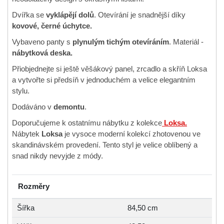
Dvířka se
vyklápějí dolů
. Otevírání je snadnější díky
kovové, černé úchytce.
Vybaveno panty s
plynulým tichým otevíráním
. Materiál -
nábytková deska.
Přiobjednejte si ještě věšákový panel, zrcadlo a skříň Loksa
a vytvořte si předsíň v jednoduchém a velice elegantním
stylu.
Dodáváno v
demontu
.
Doporučujeme k ostatnímu nábytku z kolekce
Loksa.
Nábytek
Loksa
je vysoce moderní kolekcí zhotovenou ve
skandinávském provedení. Tento styl je velice oblíbený a
snad nikdy nevyjde z módy.
Rozměry
Šířka
84,50 cm