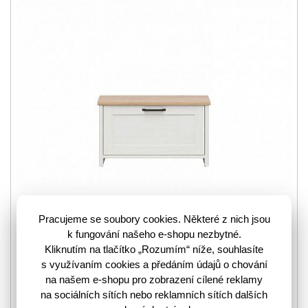
Pracujeme se soubory cookies. Některé z nich jsou
k fungování našeho e-shopu nezbytné.
Kliknutím na tlačítko „Rozumím“ níže, souhlasíte
Zařizujete nově vaši předsíň? Pak se vám jistě bude hodit
s využívaním cookies a předáním údajů o chování
také pěkný moderní botník ve skandinávském provedení.
na našem e-shopu pro zobrazení cílené reklamy
Například botník Loksa. Botník Loksa je…
více
na sociálních sítích nebo reklamních sítích dalších
3203063
Kód zboží: