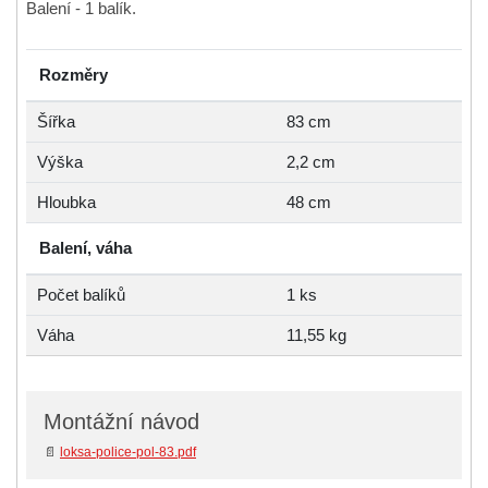
Balení - 1 balík.
Rozměry
Šířka
83 cm
Výška
2,2 cm
Hloubka
48 cm
Balení, váha
Počet balíků
1 ks
Váha
11,55 kg
Montážní návod
📄
loksa-police-pol-83.pdf