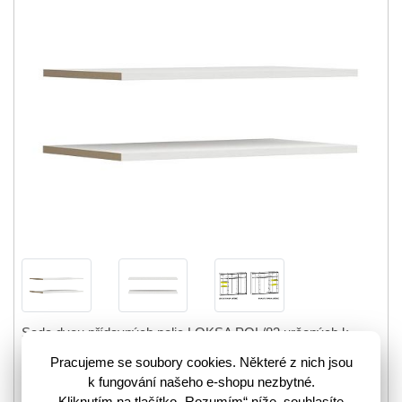
Sada dvou přídavných polic LOKSA POL/83 určených k
šatní skříni SZF/270/218. Vyrobeno z lamina v tónu borovice
Pracujeme se soubory cookies. Některé z nich jsou
bílá anderson. Sada obsahuje dva kusy a je…
více
k fungování našeho e-shopu nezbytné.
3203521
Kód zboží:
Kliknutím na tlačítko „Rozumím“ níže, souhlasíte