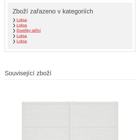
Zboží zařazeno v kategoriích
❯
Loksa
❯
Loksa
❯
Doplňky skříní
❯
Loksa
❯
Loksa
Související zboží