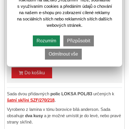
s využívaním cookies a předáním údajů o chování
na našem e-shopu pro zobrazení cílené reklamy
❚
❚❚
Skladem poslední kus
na sociálních sítích nebo reklamních sítích dalších
⛟
Informace k odeslání zboží
webových stránek.
Rozumím
Přizpůsobit
891,-
1 131,-
🛈
Odmítnout vše
Do košíku
Sada dvou přídavných
polic LOKSA POL/83
určených k
šatní skříni SZF/270/218
.
Vyrobeno z lamina v tónu borovice bílá anderson. Sada
obsahuje
dva kusy
a je možné umístit je do levé, nebo pravé
strany skříně.