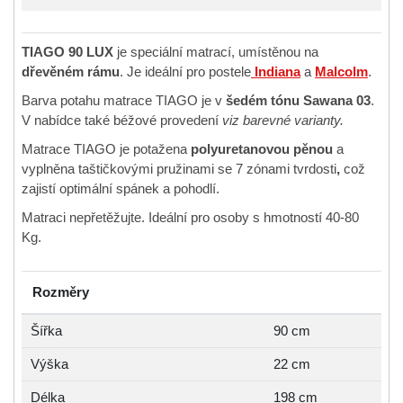
TIAGO 90 LUX
je speciální matrací, umístěnou na
dřevěném rámu
. Je ideální pro postele
Indiana
a
Malcolm
.
Barva potahu matrace TIAGO je v
šedém tónu
Sawana 03
.
V nabídce také béžové provedení
viz barevné varianty.
Matrace TIAGO je potažena
polyuretanovou pěnou
a
vyplněna taštičkovými pružinami se 7 zónami tvrdosti
,
což
zajistí optimální spánek a pohodlí.
Matraci nepřetěžujte. Ideální pro osoby s hmotností 40-80
Kg.
Rozměry
Šířka
90 cm
Výška
22 cm
Délka
198 cm