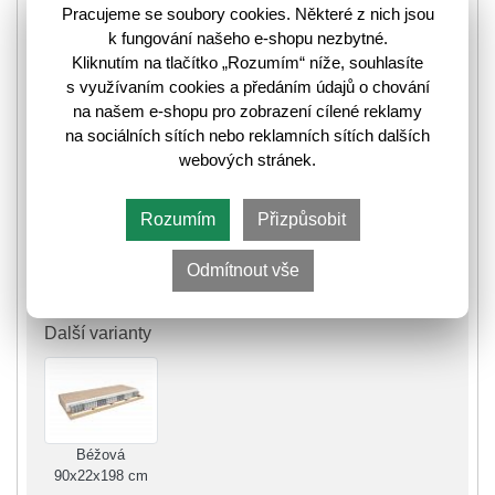
Pracujeme se soubory cookies. Některé z nich jsou
❚
❚❚
Skladem poslední kus
k fungování našeho e-shopu nezbytné.
⛟
Kliknutím na tlačítko „Rozumím“ níže, souhlasíte
Informace k odeslání zboží
s využívaním cookies a předáním údajů o chování
na našem e-shopu pro zobrazení cílené reklamy
na sociálních sítích nebo reklamních sítích dalších
6 494,-
8 246,-
webových stránek.
🛈
Rozumím
Přizpůsobit
Do košíku
Odmítnout vše
Další varianty
Béžová
90x22x198 cm