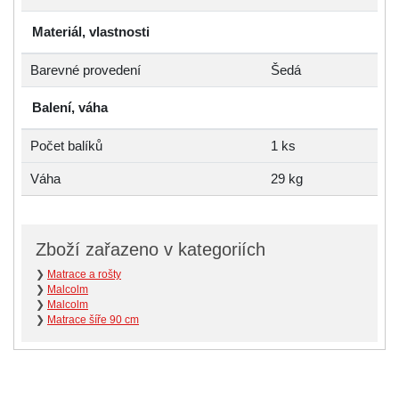
Materiál, vlastnosti
Barevné provedení
Šedá
Balení, váha
Počet balíků
1 ks
Váha
29 kg
Zboží zařazeno v kategoriích
❯
Matrace a rošty
❯
Malcolm
❯
Malcolm
❯
Matrace šíře 90 cm