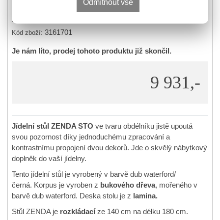
Odmítnout vše
pozornost díky jednoduchému zpracování a kontrastnímu
propojení dvou dekorů. Jde o skvělý…
více
3161701
Kód zboží:
Je nám líto, prodej tohoto produktu již skončil.
9 931,-
Jídelní stůl ZENDA STO
ve tvaru obdélníku jistě upoutá
svou pozornost díky jednoduchému zpracování a
kontrastnímu propojení dvou dekorů. Jde o skvělý nábytkový
doplněk do vaší jídelny.
Tento jídelní stůl je vyrobený v barvě dub waterford/
černá. Korpus je vyroben z
bukového dřeva
, mořeného v
barvě dub waterford. Deska stolu je z
lamina.
Stůl ZENDA je
rozkládací
ze 140 cm na délku 180 cm.