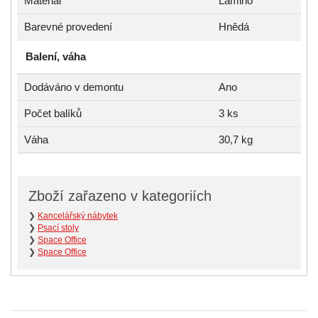
Materiál
Lamino
Barevné provedení
Hnědá
Balení, váha
Dodáváno v demontu
Ano
Počet balíků
3 ks
Váha
30,7 kg
Zboží zařazeno v kategoriích
❯
Kancelářský nábytek
❯
Psací stoly
❯
Space Office
❯
Space Office