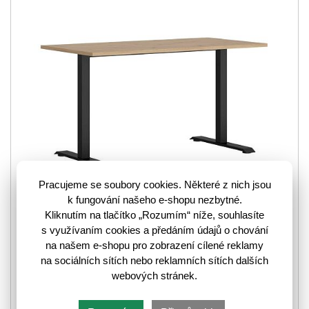
Pracujeme se soubory cookies. Některé z nich jsou
k fungování našeho e-shopu nezbytné.
Kliknutím na tlačítko „Rozumím“ níže, souhlasíte
s využívaním cookies a předáním údajů o chování
na našem e-shopu pro zobrazení cílené reklamy
Jednoduchý ale praktický je psací stůl SPACE
na sociálních sítích nebo reklamních sítích dalších
OFFICE BIU/160/68/A v barevném provedení dub
webových stránek.
artisan. Jde o jednu prostornou desku, na kterou umístíte
vše…
více