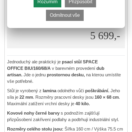
Rozumím
Přizpůsobit
3161704
Kód zboží:
Odmítnout vše
Je nám líto, prodej tohoto produktu již skončil.
5 699,-
Jednoduchý ale praktický je
psací stůl SPACE
OFFICE BIU/160/68/A
v barevném provedení
dub
artisan.
Jde o jednu
prostornou desku,
na kterou umístíte
vše potřebné.
Stůl je vyrobený z
lamina
odolného vůči
poškrábání.
Jeho
síla je
22 mm
. Rozměry pracovní desky jsou
160 × 68 cm
.
Maximální zatížení vrchní desky je
40 kilo.
Kovové nohy černé barvy
s podnožím zajišťují
přizpůsobení zakřivení podlahy a podtrhují industriální styl.
Rozměry celého stolu jsou:
Šířka 160 cm / Výška 75.5 cm