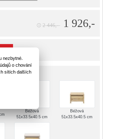
1 926,-
2 446,-
🛈
íku
u nezbytné.
údajů o chování
h sítích dalších
Béžová
Béžová
 cm
51x33.5x40.5 cm
51x33.5x40.5 cm