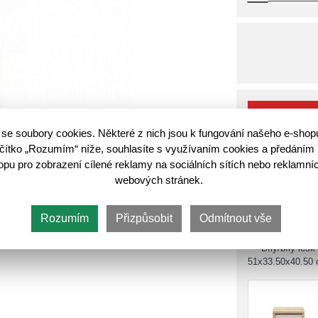
Do koš
se soubory cookies. Některé z nich jsou k fungování našeho e-shop
lačítko „Rozumím“ níže, souhlasíte s využívaním cookies a předáním 
u pro zobrazení cílené reklamy na sociálních sítích nebo reklamníc
Další varianty
webových stránek.
Rozumím
Přizpůsobit
Odmítnout vše
Bílý/bílý lesk
51x33.50x40.50