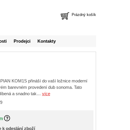
Prázdný košík
osti
Prodejci
Kontakty
PIAN KOM1S přináší do vaší ložnice moderní
ovém barevném provedení dub sonoma. Tato
oblíbená a snadno tak…
více
9
m
 k odeslání zboží