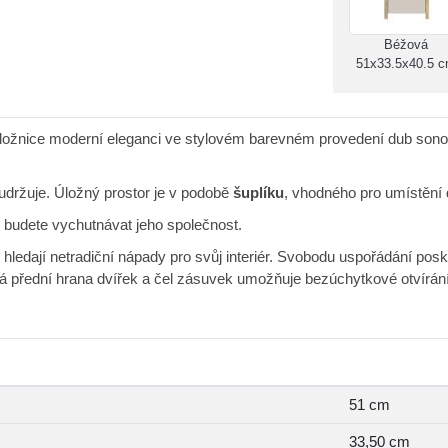
Béžová
51x33.5x40.5 
 ložnice moderní eleganci ve stylovém barevném provedení dub sonom
 udržuje. Úložný prostor je v podobě
šuplíku
, vhodného pro umístění 
e budete vychutnávat jeho společnost.
eří hledají netradiční nápady pro svůj interiér. Svobodu uspořádání po
přední hrana dvířek a čel zásuvek umožňuje bezúchytkové otvírání.
51 cm
33,50 cm