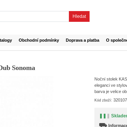
talogy
Obchodní podmínky
Doprava a platba
O společn
 Dub Sonoma
Noční stolek KAS
eleganci ve styl
barva je velice 
320107
Kód zboží:
❚❚
❚
Sklade
⛟
Informace