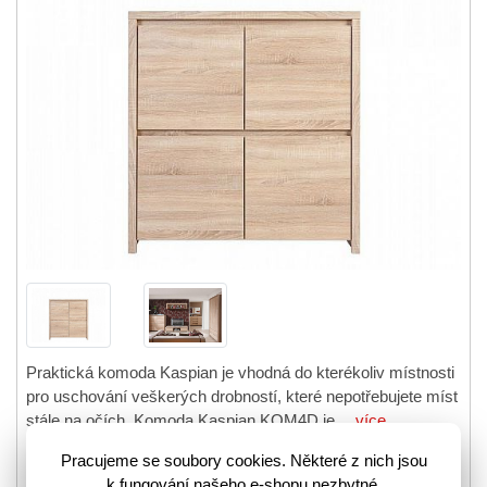
Praktická komoda Kaspian je vhodná do kterékoliv místnosti
pro uschování veškerých drobností, které nepotřebujete míst
stále na očích. Komoda Kaspian KOM4D je…
více
3201081
Kód zboží:
Pracujeme se soubory cookies. Některé z nich jsou
k fungování našeho e-shopu nezbytné.