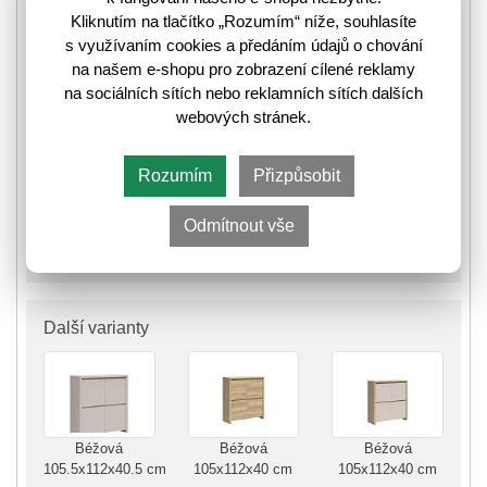
Kliknutím na tlačítko „Rozumím“ níže, souhlasíte
K odeslání do 14 pracovních dnů
s využívaním cookies a předáním údajů o chování
⛟
Informace k odeslání zboží
na našem e-shopu pro zobrazení cílené reklamy
na sociálních sítích nebo reklamních sítích dalších
webových stránek.
4 859,-
6 170,-
🛈
Rozumím
Přizpůsobit
Odmítnout vše
Do košíku
Další varianty
Béžová
Béžová
Béžová
105.5x112x40.5 cm
105x112x40 cm
105x112x40 cm