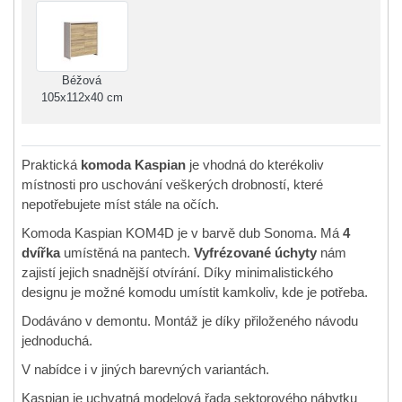
Béžová
105x112x40 cm
Praktická
komoda Kaspian
je vhodná do kterékoliv
místnosti pro uschování veškerých drobností, které
nepotřebujete míst stále na očích.
Komoda Kaspian KOM4D je v barvě dub Sonoma. Má
4
dvířka
umístěná na pantech.
Vyfrézované úchyty
nám
zajistí jejich snadnější otvírání. Díky minimalistického
designu je možné komodu umístit kamkoliv, kde je potřeba.
Dodáváno v demontu. Montáž je díky přiloženého návodu
jednoduchá.
V nabídce i v jiných barevných variantách.
Kaspian je uchvatná modelová řada sektorového nábytku