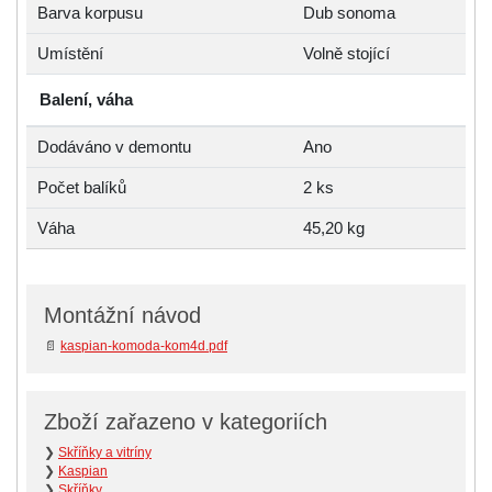
Barva korpusu
Dub sonoma
Umístění
Volně stojící
Balení, váha
Dodáváno v demontu
Ano
Počet balíků
2 ks
Váha
45,20 kg
Montážní návod
📄
kaspian-komoda-kom4d.pdf
Zboží zařazeno v kategoriích
❯
Skříňky a vitríny
❯
Kaspian
❯
Skříňky