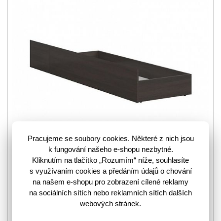
Pracujeme se soubory cookies. Některé z nich jsou
k fungování našeho e-shopu nezbytné.
Kliknutím na tlačítko „Rozumím“ níže, souhlasíte
Šuplík pod postel KASPIAN LOZ/120T je skvělým doplňkem
s využívaním cookies a předáním údajů o chování
do pokoje, kde je nedostatek úložného prostoru pro
na našem e-shopu pro zobrazení cílené reklamy
lůžkoviny. Šuplík KASPIAN SZU/120 je vyroben z…
více
na sociálních sítích nebo reklamních sítích dalších
webových stránek.
3203138
Kód zboží: