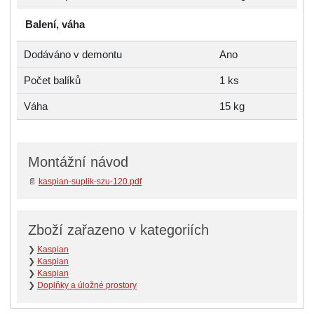
Balení, váha
Dodáváno v demontu
Ano
Počet balíků
1 ks
Váha
15 kg
Montážní návod
📄
kaspian-suplik-szu-120.pdf
Zboží zařazeno v kategoriích
❯
Kaspian
❯
Kaspian
❯
Kaspian
❯
Doplňky a úložné prostory