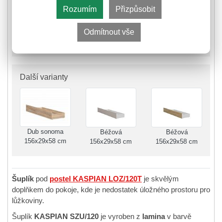
Je nám líto, prodej tohoto produktu již skončil.
Rozumím
Přizpůsobit
1 790,-
Odmítnout vše
Další varianty
Dub sonoma
Béžová
Béžová
156x29x58 cm
156x29x58 cm
156x29x58 cm
Šuplík
pod
postel KASPIAN LOZ/120T
je skvělým
doplňkem do pokoje, kde je nedostatek úložného prostoru pro
lůžkoviny.
Šuplík
KASPIAN SZU/120
je vyroben z
lamina
v barvě