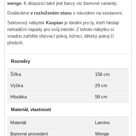
wenge
. K dispozici také jiné barvy
viz barevné varianty.
Dodáváme
v rozloženém stavu
s návodem na sestavení.
Sektorový nábytek
Kaspian
je ideální pro ty, kteří hledají
netradiční nápady pro svůj interiér. Z tohoto nábytku si
snadno zařídíte obývací pokoj, ložnici, dětský pokoj či
předsíň.
Rozměry
Šířka
156 cm
Výška
29 cm
Hloubka
58 cm
Materiál, vlastnosti
Materiál
Lamino
Barevné provedení
Wenge