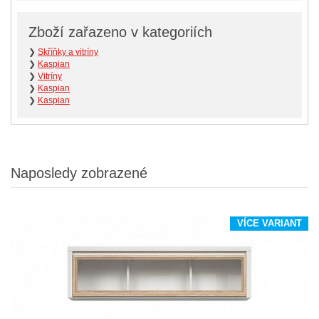
Zboží zařazeno v kategoriích
❯
Skříňky a vitríny
❯
Kaspian
❯
Vitríny
❯
Kaspian
❯
Kaspian
Naposledy zobrazené
VÍCE VARIANT