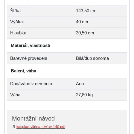
Šířka
143,50 cm
Výška
40 cm
Hloubka
30,50 cm
Materiál, vlastnosti
Barevné provedení
Bílá/dub sonoma
Balení, váha
Dodáváno v demontu
Ano
Váha
27,80 kg
Montážní návod
📄
kaspian-vitrina-sfw1w-140.pdf