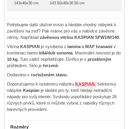
143x40x30 cm
143.50x40x30.50 cm
Potřebujete další úložné místo a hledáte vhodný nábytek k
zavěšení na zeď? Pak máme pro vás v nabídce závěsné
vitríny. Například
závěsnou vitrínu KASPIAN SFW1W/140.
Vitrína
KASPIAN
je vyrobena z
lamina s MAF
hranami
v
kombinaci barev
bílá/dub sonoma
. Maximální nosnost je do
10 kg.
Tuto zátěž nepřetěžujte. Dvířko je s
proskleným
průhledem. Sklo je
tvrzené.
Dodáváno v
rozloženém stavu.
Doporučujeme k ostatnímu nábytku
KASPIAN.
Sektorový
nábytek
Kaspian
je ideální pro ty, kteří hledají netradiční
nápady pro svůj interiér. Svobodu uspořádání poskytuje 26
různých prvků, které si můžete vybrat z nabídky různých
barevných provedení.
Rozměry