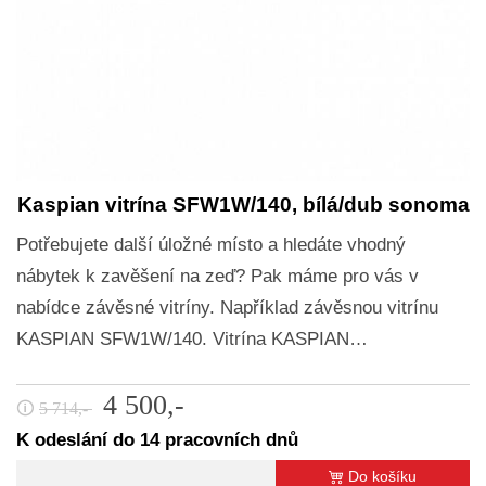
Kaspian vitrína SFW1W/140, bílá/dub sonoma
Potřebujete další úložné místo a hledáte vhodný
nábytek k zavěšení na zeď? Pak máme pro vás v
nabídce závěsné vitríny. Například závěsnou vitrínu
KASPIAN SFW1W/140. Vitrína KASPIAN…
4 500,-
🛈
5 714,-
K odeslání do 14 pracovních dnů
Do košíku