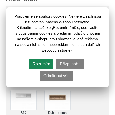
K odeslání do 14 pracovních dnů
Pracujeme se soubory cookies. Některé z nich jsou
⛟
k fungování našeho e-shopu nezbytné.
Informace k odeslání zboží
Kliknutím na tlačítko „Rozumím“ níže, souhlasíte
s využívaním cookies a předáním údajů o chování
na našem e-shopu pro zobrazení cílené reklamy
4 500,-
5 714,-
🛈
na sociálních sítích nebo reklamních sítích dalších
webových stránek.
Rozumím
Přizpůsobit
Do košíku
Odmítnout vše
Další varianty
Bílý
Dub sonoma