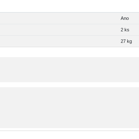
Ano
2 ks
27 kg