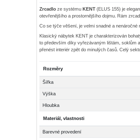
Zrcadlo
ze systému
KENT
(ELUS 155) je elegant
otevřenějšího a prostornějšího dojmu. Rám zrcadl
Co se týče věšení, je velmi snadné a nenáročné 
Klasický nábytek KENT je charakterizován bohatým
to především díky vyřezávaným lištám, soklům a
přenést interiér zpět do minulých časů. Celý se
Rozměry
Šířka
Výška
Hloubka
Materiál, vlastnosti
Barevné provedení