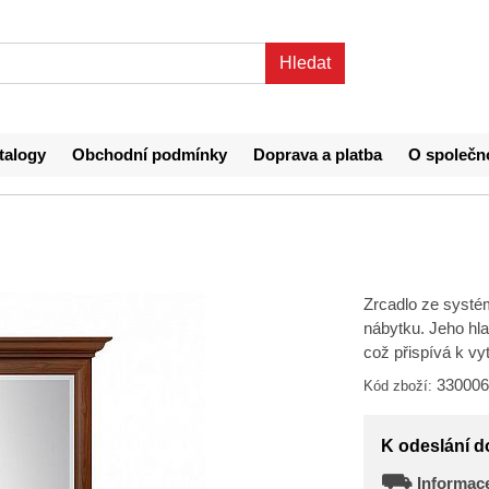
talogy
Obchodní podmínky
Doprava a platba
O společn
Zrcadlo ze systé
nábytku. Jeho hla
což přispívá k v
330006
Kód zboží:
K odeslání d
⛟
Informace