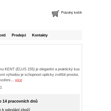
Prázdný košík
osti
Prodejci
Kontakty
mu KENT (ELUS 155) je elegantní a praktický kus
vní výhodou je schopnost opticky zvětšit prostor,
ytvoření…
více
1
o 14 pracovních dnů
 k odeslání zboží