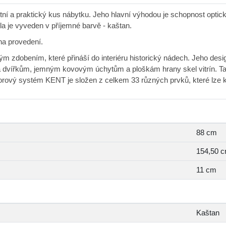
ní a praktický kus nábytku. Jeho hlavní výhodou je schopnost opticky
a je vyveden v příjemné barvě - kaštan.
na provedení.
 zdobením, které přináší do interiéru historický nádech. Jeho desig
 dvířkům, jemným kovovým úchytům a ploškám hrany skel vitrín. Ta
ktorový systém KENT je složen z celkem 33 různých prvků, které lze 
88 cm
154,50 
11 cm
Kaštan