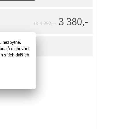
3 380,-
4 292,-
🛈
u nezbytné.
íku
údajů o chování
h sítích dalších