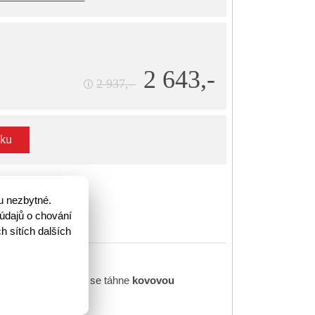
2 643,-
2 937,-
🛈
íku
u nezbytné.
údajů o chování
h sítích dalších
oz.
černá
. Černý prvek se táhne
kovovou