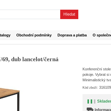
talogy
Obchodní podmínky
Doprava a platba
O společn
69, dub lancelot/černá
Konferenční stol
pokoje. Vybrat si
Minimalistický t
316109
Kód zboží:
❚❚
❚
Sklade
⛟
Informace