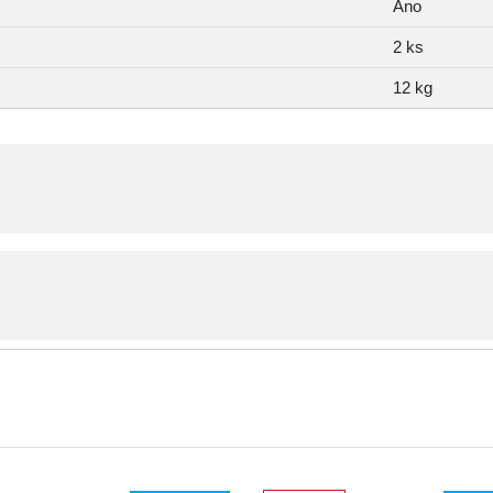
Ano
2 ks
12 kg