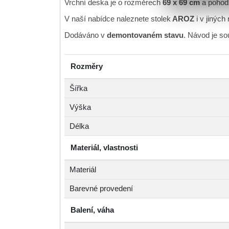
Vrchní deska je o rozměrech
69 x 69 cm
a pohodl
V naší nabídce naleznete stolek
AROZ
i v jiných
Dodáváno v
demontovaném stavu
. Návod je so
Rozměry
Šířka
Výška
Délka
Materiál, vlastnosti
Materiál
Barevné provedení
Balení, váha