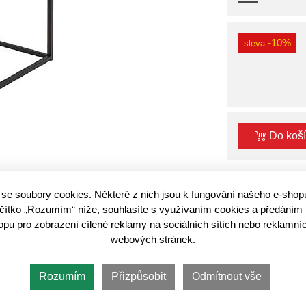
-10%
sleva
Do koš
se soubory cookies. Některé z nich jsou k fungování našeho e-shop
lačítko „Rozumím“ níže, souhlasíte s využívaním cookies a předáním 
u pro zobrazení cílené reklamy na sociálních sítích nebo reklamníc
webových stránek.
 obývacího pokoje. Vybrat si můžete například
konferenční stolek Ar
é trendy. Inovativní zpracování je kombinací 2 barev -
dub lancelot/
Rozumím
Přizpůsobit
Odmítnout vše