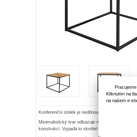
Pracujeme 
Kliknutím na t
na našem e-shop
Konferenční stolek je nedílnou součástí každého
Minimalistický tvar odkazuje na aktuální designov
konstrukcí. Vypadá to skvěle!