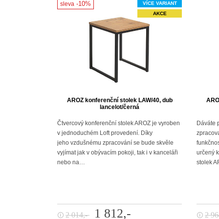
-10%
sleva
VÍCE VARIANT
AKCE
AROZ konferenční stolek LAW/40, dub
AROZ
lancelot/černá
Čtvercový konferenční stolek AROZ je vyroben
Dáváte p
v jednoduchém Loft provedení. Díky
zpracov
jeho vzdušnému zpracování se bude skvěle
funkčnos
vyjímat jak v obývacím pokoji, tak i v kanceláři
určený k
nebo na…
stolek 
1 812,-
2 014,-
2 96
🛈
🛈