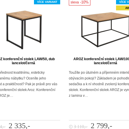
-10%
VÍCE VARIANT
sleva
VÍCE 
A
 konferenční stolek LAW/50, dub
AROZ konferenční stolek LAW/100
lancelot/černá
lancelot/černá
řednost kvalitnímu, esteticky
Toužíte po útulném a příjemném interié
anému nábytku? Oceníte jeho
obývacím pokoji? Základem je pohodl
t a praktičnost? Pak je právě pro vás
sedačka a k ní vhodně zvolený konfer
onferenční stolek Aroz. Konferenční
stolek. Konferenční stolek AROZ je vy
AROZ je…
z lamina v…
2 335,-
2 799,-
4,-
3 110,-
🛈