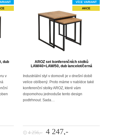
VARIANT
VÍCE VARIANT
KCE
AKCE
, dub
AROZ set konferenčních stolků
LAW/40+LAW/50, dub lancelot/černá
ru v
Industriální styl v domově je v dnešní době
ná
velice oblíbený. Proto máme v nabídce také
enční
konferenční stolky AROZ, které vám
roben
dopomohou jednoduše tento design
podtrhnout. Sada…
4 247,-
4 256,-
🛈