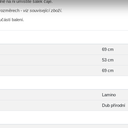
ně na ni umístíte šálek čaje.
 rozměrech -
viz související zboží.
učástí balení.
69 cm
53 cm
69 cm
Lamino
Dub přírodní