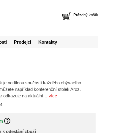
Prázdný košík
osti
Prodejci
Kontakty
ek je nedílnou součástí každého obývacího
 můžete například konferenční stolek Aroz.
var odkazuje na aktuální…
více
4
m
 k odeslání zboží