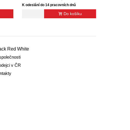
K odeslání do 14 pracovních dnů
Do košíku
ack Red White
společnosti
odejci v ČR
ntakty