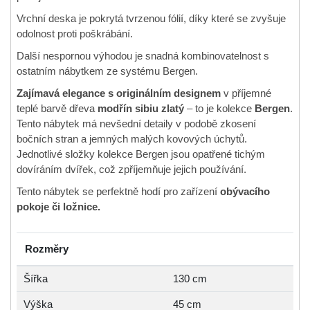
Vrchní deska je pokrytá tvrzenou fólií, díky které se zvyšuje
odolnost proti poškrábání.
Další nespornou výhodou je snadná kombinovatelnost s
ostatním nábytkem ze systému Bergen.
Zajímavá elegance s originálním designem
v příjemné
teplé barvě dřeva
modřín sibiu zlatý
– to je kolekce
Bergen
.
Tento nábytek má nevšední detaily v podobě zkosení
bočních stran a jemných malých kovových úchytů.
Jednotlivé složky kolekce Bergen jsou opatřené tichým
dovíráním dvířek, což zpříjemňuje jejich používání.
Tento nábytek se perfektně hodí pro zařízení
obývacího
pokoje či ložnice.
Rozměry
Šířka
130 cm
Výška
45 cm