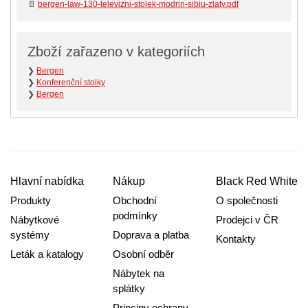
📄
bergen-law-130-televizni-stolek-modrin-sibiu-zlaty.pdf
Zboží zařazeno v kategoriích
❯
Bergen
❯
Konferenční stolky
❯
Bergen
Hlavní nabídka
Nákup
Black Red White
Produkty
Obchodní
O společnosti
podmínky
Nábytkové
Prodejci v ČR
systémy
Doprava a platba
Kontakty
Leták a katalogy
Osobní odběr
Nábytek na
splátky
Principy ochrany