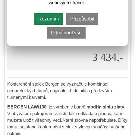
webových stránek.
geometrických tvarů, originálních detailů a především
tlumenými barvami. BERGEN LAW/130 je vyroben v
barvě…
více
Rozumím
Přizpůsobit
3202630
Kód zboží:
Odmítnout vše
Je nám líto, prodej tohoto produktu již skončil.
3 434,-
Konferenční stolek Bergen se vyznačuje kombinací
geometrických tvarů, originálních detailů a především
tlumenými barvami.
BERGEN LAW/130
je vyroben v barvě
modřín sibiu zlatý
.
V obývacím pokoji vám zajistí další odkládací plochu, kam
můžete uložit všechny věci, které zrovna nepotřebujete. Díky
tomu, se stane konferenční stolek stylovou součástí vašeho
pokoje.