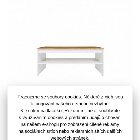
Pracujeme se soubory cookies. Některé z nich jsou
k fungování našeho e-shopu nezbytné.
Kliknutím na tlačítko „Rozumím“ níže, souhlasíte
Konferenční stolek z kolekce Holten je ztělesněním skvěle
s využívaním cookies a předáním údajů o chování
sladěného designu, praktičnosti a minimalistické elegance.
na našem e-shopu pro zobrazení cílené reklamy
Konferenční stolek Holten je možné…
více
na sociálních sítích nebo reklamních sítích dalších
webových stránek.
3202807
Kód zboží: