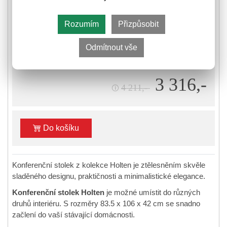
Rozumím
Přizpůsobit
❚❚
❚
Skladem
⛟
Informace k odeslání zboží
Odmítnout vše
3 316,-
4 211,-
🛈
Do košíku
Konferenční stolek z kolekce Holten je ztělesněním skvěle
sladěného designu, praktičnosti a minimalistické elegance.
Konferenční stolek Holten
je možné umístit do různých
druhů interiéru. S rozměry 83.5 x 106 x 42 cm se snadno
začlení do vaší stávající domácnosti.