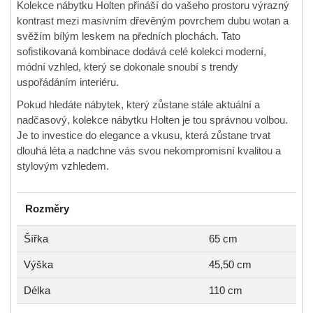
Kolekce nábytku Holten přináší do vašeho prostoru výrazný
kontrast mezi masivním dřevěným povrchem dubu wotan a
svěžím bílým leskem na předních plochách. Tato
sofistikovaná kombinace dodává celé kolekci moderní,
módní vzhled, který se dokonale snoubí s trendy
uspořádáním interiéru.
Pokud hledáte nábytek, který zůstane stále aktuální a
nadčasový, kolekce nábytku Holten je tou správnou volbou.
Je to investice do elegance a vkusu, která zůstane trvat
dlouhá léta a nadchne vás svou nekompromisní kvalitou a
stylovým vzhledem.
Rozměry
Šířka
65 cm
Výška
45,50 cm
Délka
110 cm