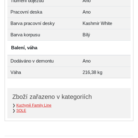
Tlumení dojezdu
Ano
Pracovní deska
Ano
Barva pracovní desky
Kashmir White
Barva korpusu
Bílý
Balení, váha
Dodáváno v demontu
Ano
Váha
216,38 kg
Zboží zařazeno v kategoriích
❯
Kuchyně Family Line
❯
SOLE