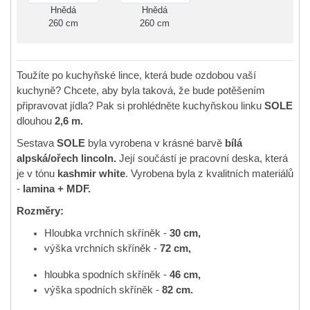
Hnědá
Hnědá
260 cm
260 cm
Toužíte po kuchyňské lince, která bude ozdobou vaší
kuchyně? Chcete, aby byla taková, že bude potěšením
připravovat jídla? Pak si prohlédněte kuchyňskou linku
SOLE
dlouhou
2,6 m.
Sestava
SOLE
byla vyrobena v krásné barvě
bílá
alpská/ořech lincoln.
Její součástí je pracovní deska, která
je v tónu
kashmir white
. Vyrobena byla z kvalitních materiálů
-
lamina + MDF.
Rozměry:
Hloubka vrchních skříněk -
30 cm,
výška vrchních skříněk -
72 cm,
hloubka spodních skříněk -
46 cm,
výška spodních skříněk -
82 cm.