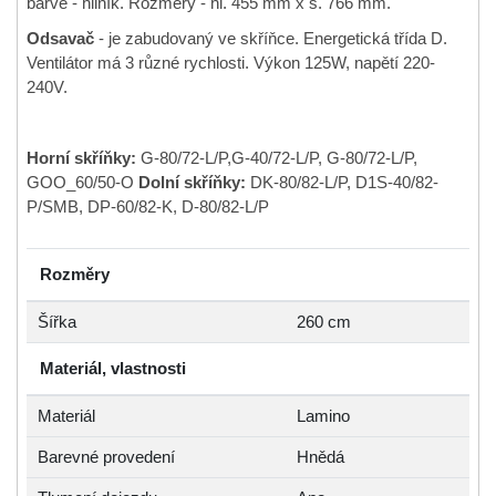
barvě - hliník. Rozměry - hl. 455 mm x š. 766 mm.
Odsavač
- je zabudovaný ve skříňce. Energetická třída D.
Ventilátor má 3 různé rychlosti. Výkon 125W, napětí 220-
240V.
Horní skříňky:
G-80/72-L/P,G-40/72-L/P, G-80/72-L/P,
GOO_60/50-O
Dolní skříňky:
DK-80/82-L/P, D1S-40/82-
P/SMB, DP-60/82-K, D-80/82-L/P
Rozměry
Šířka
260 cm
Materiál, vlastnosti
Materiál
Lamino
Barevné provedení
Hnědá