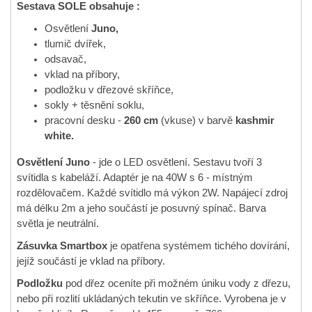
Sestava SOLE obsahuje :
Osvětlení
Juno,
tlumič dvířek,
odsavač,
vklad na příbory,
podložku v dřezové skříňce,
sokly + těsnění soklu,
pracovní desku -
260 cm
(vkuse) v barvě
kashmir
white.
Osvětlení Juno
- jde o LED osvětlení. Sestavu tvoří 3
svítidla s kabeláží. Adaptér je na 40W s 6 - místným
rozdělovačem. Každé svítidlo má výkon 2W. Napájecí zdroj
má délku 2m a jeho součástí je posuvný spínač. Barva
světla je neutrální.
Zásuvka Smartbox
je opatřena systémem tichého dovírání,
jejíž součástí je vklad na příbory.
Podložku
pod dřez oceníte při možném úniku vody z dřezu,
nebo při rozlití ukládaných tekutin ve skříňce. Vyrobena je v