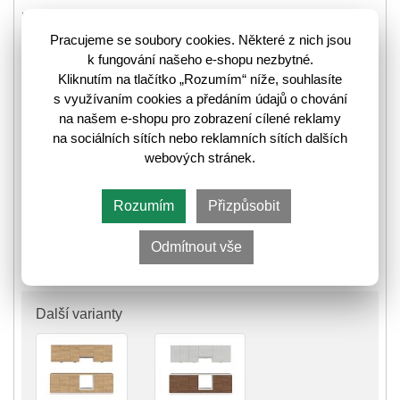
8122159
Kód zboží:
Pracujeme se soubory cookies. Některé z nich jsou
k fungování našeho e-shopu nezbytné.
❚
❚❚
Skladem poslední kus
Kliknutím na tlačítko „Rozumím“ níže, souhlasíte
⛟
Informace k odeslání zboží
s využívaním cookies a předáním údajů o chování
na našem e-shopu pro zobrazení cílené reklamy
na sociálních sítích nebo reklamních sítích dalších
webových stránek.
31 499,-
Rozumím
Přizpůsobit
Do košíku
Odmítnout vše
Další varianty