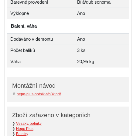
Barevné provedení
Bílá/dub sonoma
Výklopné
Ano
Balení, váha
Dodáváno v demontu
Ano
Počet balíků
3 ks
Váha
20,95 kg
Montážní návod
📄
nepo-plus-botnik-sfb3k.pdf
Zboží zařazeno v kategoriích
❯
Věšáky, botníky
❯
Nepo Plus
❯
Botníky