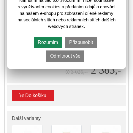
Kliknutím na tlačítko „Rozumím“ níže, souhlasíte
pro organizaci vaší obuvi. Tento botník vám poskytne
s využívaním cookies a předáním údajů o chování
dostatek prostoru pro uložení a uspořádání bot v…
více
na našem e-shopu pro zobrazení cílené reklamy
3101217
Kód zboží:
na sociálních sítích nebo reklamních sítích dalších
webových stránek.
K odeslání do 14 pracovních dnů
Rozumím
Přizpůsobit
⛟
Informace k odeslání zboží
Odmítnout vše
2 383,-
3 026,-
🛈
Do košíku
Další varianty