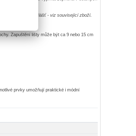
nutné dokoupení zvlášť -
viz související zboží.
 Kg.
lochy. Zapuštění lišty může být ca 9 nebo 15 cm
otlivé prvky umožňují praktické i módní