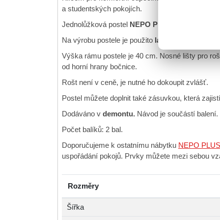
a studentských pokojích.
Jednolůžková postel
NEPO PLUS
je určená pro
Na výrobu postele je použito
lamino
o síle 1,5 
Výška rámu postele je 40 cm. Nosné lišty pro roš
od horní hrany bočnice.
Rošt není v ceně, je nutné ho dokoupit zvlášť.
Postel můžete doplnit také zásuvkou, která zajist
Dodáváno v
demontu.
Návod je součástí balení.
Počet balíků: 2 bal.
Doporučujeme k ostatnímu nábytku
NEPO PLUS
uspořádání pokojů. Prvky můžete mezi sebou vz
Rozměry
Šířka