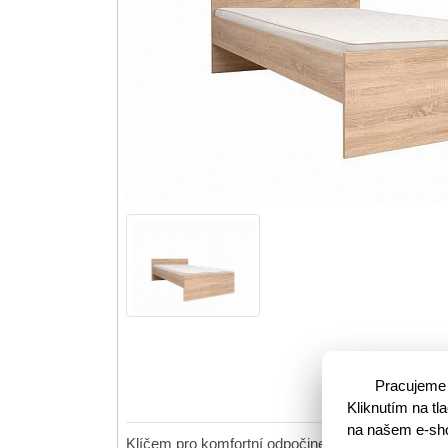
Pracujeme 
Kliknutím na t
na našem e-shop
Klíčem pro komfortní odpočinek je pohodlné lůžko