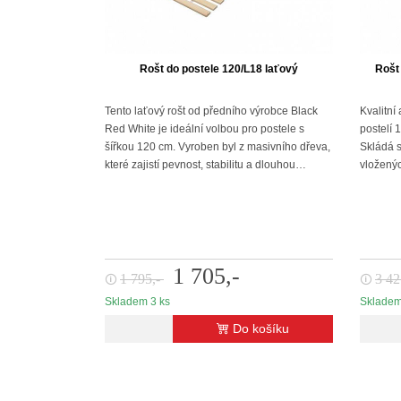
Rošt do postele 120/L18 laťový
Rošt
Tento laťový rošt od předního výrobce Black
Kvalitní
Red White je ideální volbou pro postele s
postelí 
šířkou 120 cm. Vyroben byl z masivního dřeva,
Skládá s
které zajistí pevnost, stabilitu a dlouhou…
vložený
1 705,-
1 795,-
3 42
🛈
🛈
Skladem 3 ks
Skladem
Do košíku