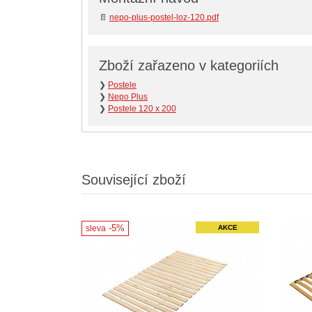
📄
nepo-plus-postel-loz-120.pdf
Zboží zařazeno v kategoriích
❯
Postele
❯
Nepo Plus
❯
Postele 120 x 200
Související zboží
-5%
sleva
AKCE