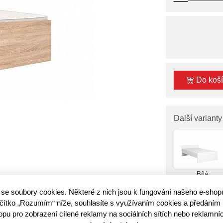
Do koš
Další varianty
Bílá
125x66x204 c
se soubory cookies. Některé z nich jsou k fungování našeho e-shop
lačítko „Rozumím“ níže, souhlasíte s využívaním cookies a předáním 
u pro zobrazení cílené reklamy na sociálních sítích nebo reklamníc
. Vyberte si postel
NEPO PLUS LOZ/120
a zajistěte si tak klidný 