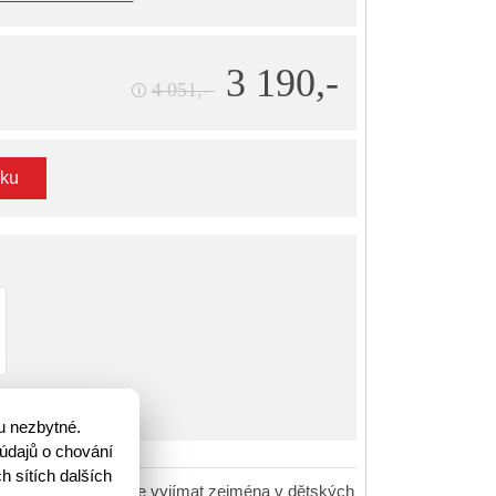
3 190,-
4 051,-
🛈
íku
m
u nezbytné.
údajů o chování
h sítích dalších
spánek. Postel se bude vyjímat zejména v dětských