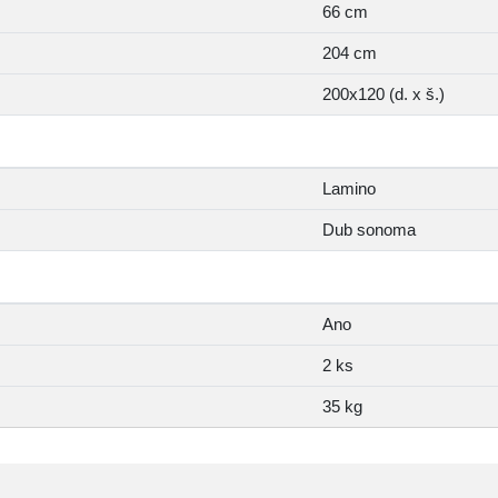
66 cm
204 cm
200x120 (d. x š.)
Lamino
Dub sonoma
Ano
2 ks
35 kg