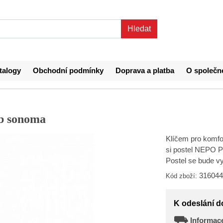
talogy
Obchodní podmínky
Doprava a platba
O společn
b sonoma
Klíčem pro komfor
si postel NEPO PL
Postel se bude 
316044
Kód zboží:
K odeslání d
⛟
Informace