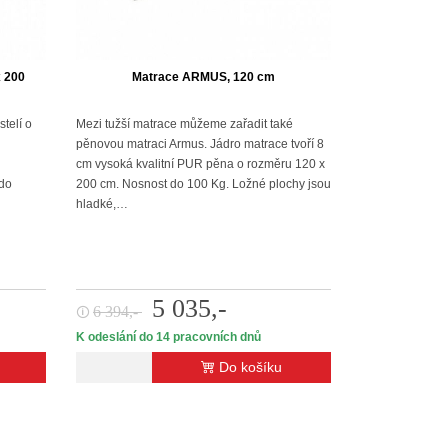
x 200
Matrace ARMUS, 120 cm
telí o
Mezi tužší matrace můžeme zařadit také
pěnovou matraci Armus. Jádro matrace tvoří 8
cm vysoká kvalitní PUR pěna o rozměru 120 x
 do
200 cm. Nosnost do 100 Kg. Ložné plochy jsou
hladké,…
5 035,-
6 394,-
🛈
K odeslání do 14 pracovních dnů
Do košíku