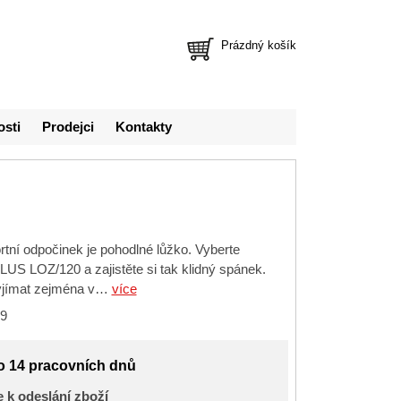
Prázdný košík
osti
Prodejci
Kontakty
tní odpočinek je pohodlné lůžko. Vyberte
US LOZ/120 a zajistěte si tak klidný spánek.
vyjímat zejména v…
více
9
o 14 pracovních dnů
 k odeslání zboží