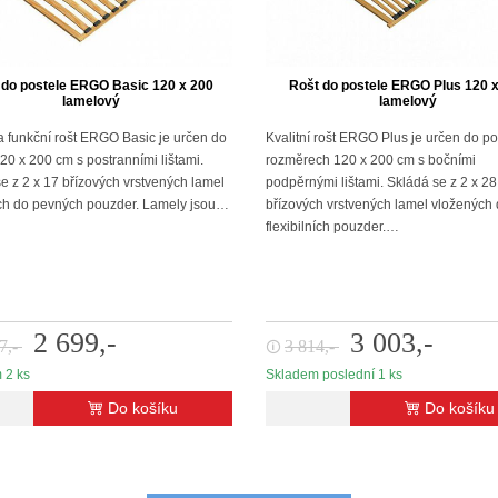
 do postele ERGO Basic 120 x 200
Rošt do postele ERGO Plus 120 
lamelový
lamelový
 a funkční rošt ERGO Basic je určen do
Kvalitní rošt ERGO Plus je určen do pos
120 x 200 cm s postranními lištami.
rozměrech 120 x 200 cm s bočními
e z 2 x 17 břízových vrstvených lamel
podpěrnými lištami. Skládá se z 2 x 28
ch do pevných pouzder. Lamely jsou…
břízových vrstvených lamel vložených
flexibilních pouzder.…
2 699,-
3 003,-
7,-
3 814,-
🛈
 2 ks
Skladem poslední 1 ks
Do košíku
Do košíku