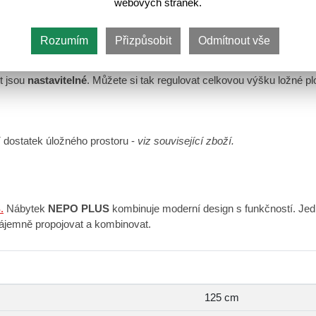
webových stránek.
 matraci o rozměrech
120 x 200 cm.
Matrace ovšem není v ceně a je 
Rozumím
Přizpůsobit
Odmítnout vše
cm v moderním a žádaném dekoru
Dub sonoma.
Nosnost postele
100
t jsou
nastavitelné
. Můžete si tak regulovat celkovou výšku ložné p
í dostatek úložného prostoru -
viz související zboží.
.
Nábytek
NEPO PLUS
kombinuje moderní design s funkčností. Jedn
ájemně propojovat a kombinovat.
125 cm