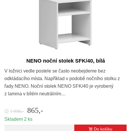
NENO noční stolek SFK/40, bílá
V ložnici vedle postele se často neobejdeme bez
odkládacího místa. Například v podobě nočního stolku z
řady NENO. Noční stolek NENO SFK/40 je vyrobený
z lamina v bílém neutrálním…
865,-
1 098,-
🛈
Skladem 2 ks
Do košíku