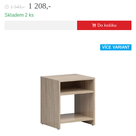
1 208,-
1 343,-
🛈
Skladem 2 ks
Do košíku
VÍCE VARIANT