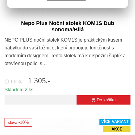
Nepo Plus Noční stolek KOM1S Dub
sonoma/Bílá
NEPO PLUS noční stolek KOM1S je praktickým kusem
nábytku do vaší ložnice, který propojuje funkčnost s
moderním designem. Tento stolek má k dispozici šuplík a
otevřenou polici s…
1 305,-
1 656,-
🛈
Skladem 2 ks
Do košíku
VÍCE VARIANT
-10%
sleva
AKCE