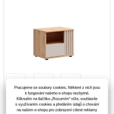
Pracujeme se soubory cookies. Některé z nich jsou
k fungování našeho e-shopu nezbytné.
Noční stolek BREVAS KOM1S/P představuje špičku
Kliknutím na tlačítko „Rozumím“ níže, souhlasíte
současného designu, kterému vévodí dekorativní MDF
s využívaním cookies a předáním údajů o chování
lamely. Tento prvek, jenž aktuálně kraluje interiérovým…
více
na našem e-shopu pro zobrazení cílené reklamy
3203644
Kód zboží: