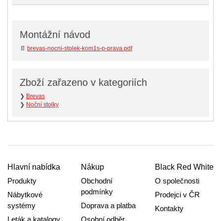
Montážní návod
📄
brevas-nocni-stolek-kom1s-p-prava.pdf
Zboží zařazeno v kategoriích
❯
Brevas
❯
Noční stolky
Hlavní nabídka
Nákup
Black Red White
Produkty
Obchodní
O společnosti
podmínky
Nábytkové
Prodejci v ČR
systémy
Doprava a platba
Kontakty
Leták a katalogy
Osobní odběr