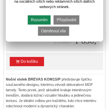
na sociálních sítích nebo reklamních sítích dalších
webových stránek.
❚❚
❚
Skladem
Rozumím
Přizpůsobit
⛟
Informace k odeslání zboží
Odmítnout vše
1 650,-
2 539,-
🛈
Do košíku
Noční stolek BREVAS KOM1S/P
představuje špičku
současného designu, kterému vévodí dekorativní MDF
lamely. Tento prvek, jenž aktuálně kraluje interiérovým
trendům, dodává ložnici vizuální hloubku a jedinečnou
texturu. Je ideální volbou pro každého, kdo chce interiéru
vdechnout moderní a dynamický charakter.