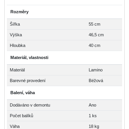
Rozměry
Šířka
55 cm
Výška
46,5 cm
Hloubka
40 cm
Materiál, vlastnosti
Materiál
Lamino
Barevné provedení
Béžová
Balení, váha
Dodáváno v demontu
Ano
Počet balíků
1 ks
Váha
18 kg