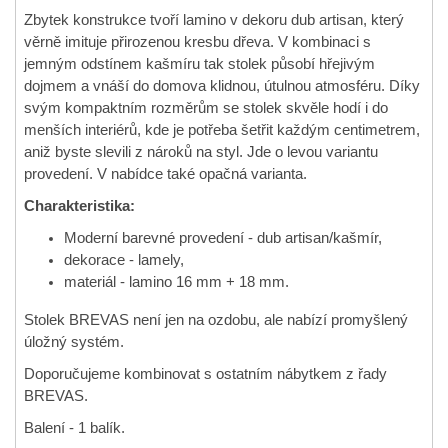
Zbytek konstrukce tvoří lamino v dekoru dub artisan, který
věrně imituje přirozenou kresbu dřeva. V kombinaci s
jemným odstínem kašmíru tak stolek působí hřejivým
dojmem a vnáší do domova klidnou, útulnou atmosféru. Díky
svým kompaktním rozměrům se stolek skvěle hodí i do
menších interiérů, kde je potřeba šetřit každým centimetrem,
aniž byste slevili z nároků na styl. Jde o levou variantu
provedení. V nabídce také opačná varianta.
Charakteristika:
Moderní barevné provedení - dub artisan/kašmír,
dekorace - lamely,
materiál - lamino 16 mm + 18 mm.
Stolek BREVAS není jen na ozdobu, ale nabízí promyšlený
úložný systém.
Doporučujeme kombinovat s ostatním nábytkem z řady
BREVAS.
Balení - 1 balík.