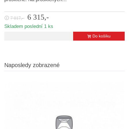
6 315,-
🛈
7 017,-
Skladem poslední 1 ks
Do košíku
Naposledy zobrazené