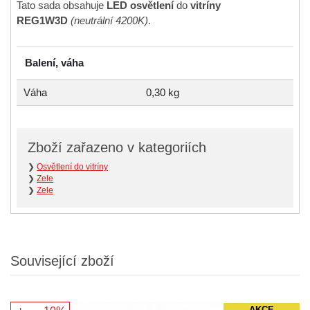
Tato sada obsahuje
LED osvětlení
do
vitríny
REG1W3D
(neutrální 4200K)
.
Balení, váha
Váha
0,30 kg
Zboží zařazeno v kategoriích
❯
Osvětlení do vitríny
❯
Zele
❯
Zele
Související zboží