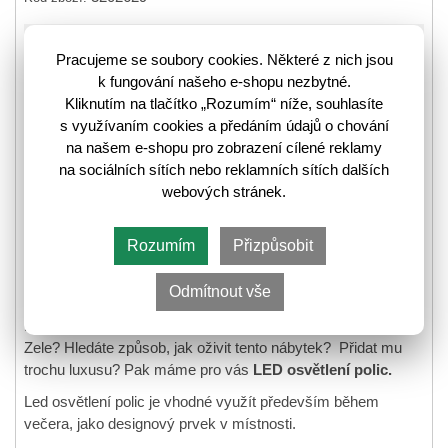
❚
❚❚
Skladem poslední kus
Pracujeme se soubory cookies. Některé z nich jsou
⛟
k fungování našeho e-shopu nezbytné.
Informace k odeslání zboží
Kliknutím na tlačítko „Rozumím“ níže, souhlasíte
s využívaním cookies a předáním údajů o chování
na našem e-shopu pro zobrazení cílené reklamy
382,-
na sociálních sítích nebo reklamních sítích dalších
484,-
🛈
webových stránek.
Rozumím
Přizpůsobit
Do košíku
Odmítnout vše
LED osvětlení k vitríně
Zele REG1W3D
.
Pořídili jste si vitrínu
Zele? Hledáte způsob, jak oživit tento nábytek? Přidat mu
trochu luxusu? Pak máme pro vás
LED osvětlení polic.
Led osvětlení polic je vhodné využít především během
večera, jako designový prvek v místnosti.