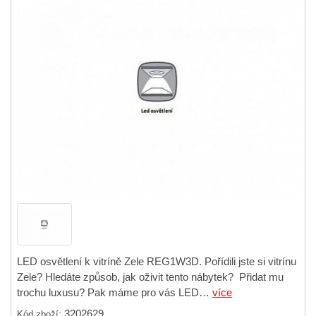
LED osvětlení k vitríně Zele REG1W3D. Pořídili jste si vitrínu
Zele? Hledáte způsob, jak oživit tento nábytek? Přidat mu
trochu luxusu? Pak máme pro vás LED…
více
3202629
Kód zboží: