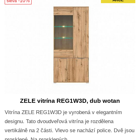
-10%
AKCE
sleva
ZELE vitrína REG1W3D, dub wotan
Vitrína ZELE REG1W3D je vyrobená v elegantním
designu. Tato dvoudveřová vitrína je rozdělena
vertikálně na 2 části. Vlevo se nachází police. Dvě jsou
prosklené. Na prosklených…