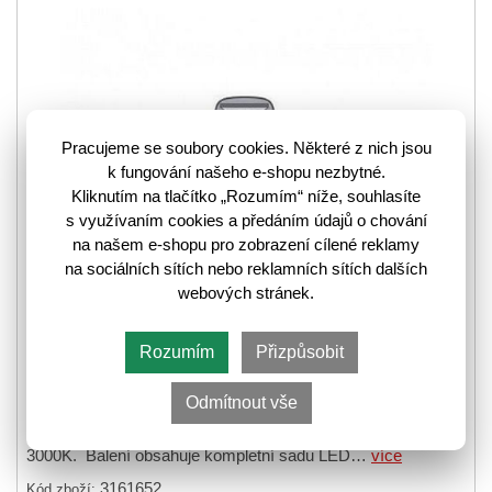
VYPRODÁNO
Pracujeme se soubory cookies. Některé z nich jsou
k fungování našeho e-shopu nezbytné.
Kliknutím na tlačítko „Rozumím“ níže, souhlasíte
s využívaním cookies a předáním údajů o chování
na našem e-shopu pro zobrazení cílené reklamy
na sociálních sítích nebo reklamních sítích dalších
webových stránek.
Rozumím
Přizpůsobit
Odmítnout vše
LED osvětlení ZENDA je určené pro vitríny REG1D1W/150 a
REG1D1W/150/U. Interiéru dodá teplé bílé světlo o teplotě
3000K. Balení obsahuje kompletní sadu LED…
více
3161652
Kód zboží: