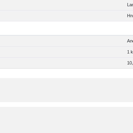
La
Hn
An
1 
10