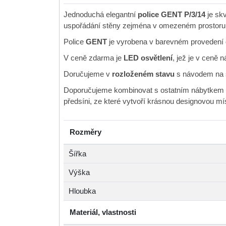
Jednoduchá elegantní
police GENT P/3/14
je sk
uspořádání stěny zejména v omezeném prostoru
Police
GENT
je vyrobena v barevném provedení
V ceně zdarma je
LED osvětlení
, jež je v ceně 
Doručujeme v
rozloženém stavu
s návodem na 
Doporučujeme kombinovat s ostatním nábytkem 
předsíni, ze které vytvoří krásnou designovou mí
Rozměry
Šířka
Výška
Hloubka
Materiál, vlastnosti