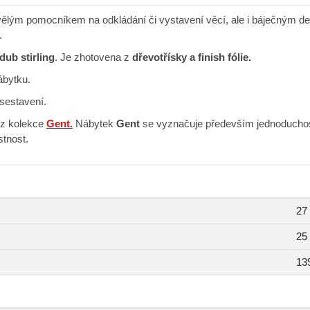
vělým pomocníkem na odkládání či vystavení věcí, ale i báječným 
.
dub stirling
. Je zhotovena z
dřevotřísky a finish fólie.
nábytku.
sestavení.
z kolekce
Gent.
Nábytek
Gent
se vyznačuje především jednoduchost
stnost.
27
25
13