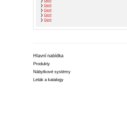
❯
Gent
❯
Gent
❯
Gent
❯
Gent
❯
Gent
Hlavní nabídka
Produkty
Nábytkové systémy
Leták a katalogy