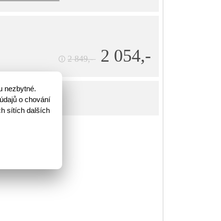
2 054,-
2 849,-
🛈
u nezbytné.
íku
údajů o chování
h sítích dalších