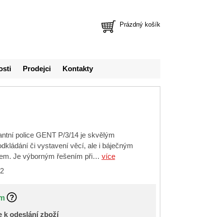
Prázdný košík
osti
Prodejci
Kontakty
ntní police GENT P/3/14 je skvělým
kládání či vystavení věcí, ale i báječným
em. Je výborným řešením při…
více
2
m
 k odeslání zboží