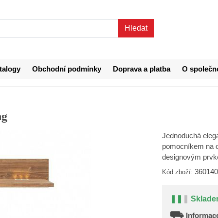
talogy
Obchodní podmínky
Doprava a platba
O společn
ng
Jednoduchá elega
pomocníkem na od
designovým prvk
360140
Kód zboží:
❚❚
❚
Sklade
⛟
Informace