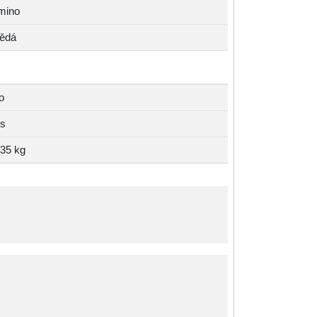
mino
ědá
o
ks
,35 kg