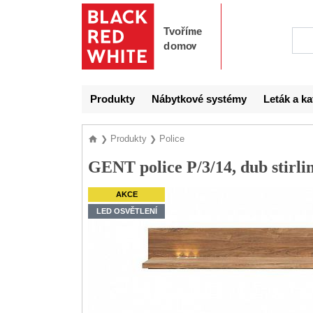
Produkty
Nábytkové systémy
Leták a ka
Produkty
Police
❯
❯
GENT police P/3/14, dub stirli
AKCE
LED OSVĚTLENÍ