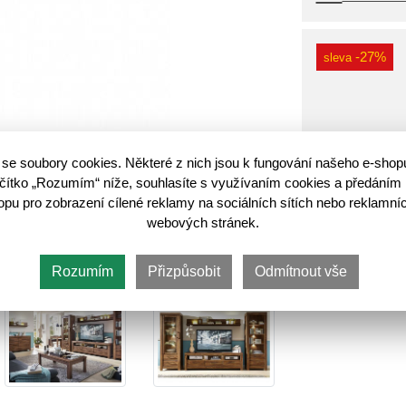
-27%
sleva
se soubory cookies. Některé z nich jsou k fungování našeho e-shop
Do koš
lačítko „Rozumím“ níže, souhlasíte s využívaním cookies a předáním 
u pro zobrazení cílené reklamy na sociálních sítích nebo reklamníc
webových stránek.
Rozumím
Přizpůsobit
Odmítnout vše