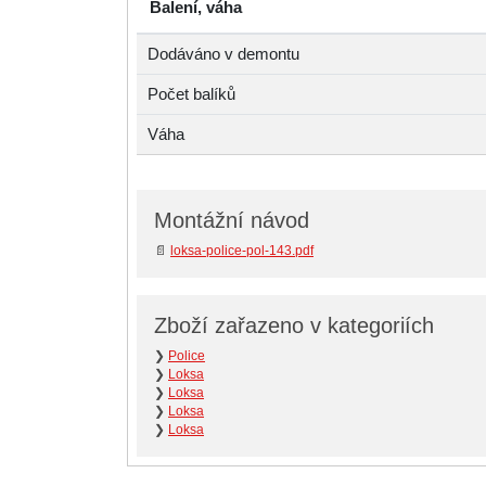
Balení, váha
Dodáváno v demontu
Počet balíků
Váha
Montážní návod
📄
loksa-police-pol-143.pdf
Zboží zařazeno v kategoriích
❯
Police
❯
Loksa
❯
Loksa
❯
Loksa
❯
Loksa