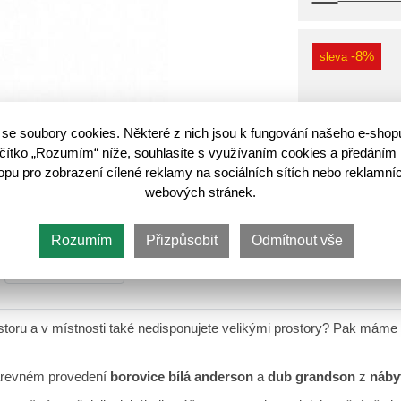
-8%
sleva
se soubory cookies. Některé z nich jsou k fungování našeho e-shop
lačítko „Rozumím“ níže, souhlasíte s využívaním cookies a předáním 
u pro zobrazení cílené reklamy na sociálních sítích nebo reklamníc
Do koš
webových stránek.
Rozumím
Přizpůsobit
Odmítnout vše
oru a v místnosti také nedisponujete velikými prostory? Pak máme
arevném provedení
borovice bílá
anderson
a
dub grandson
z
náby