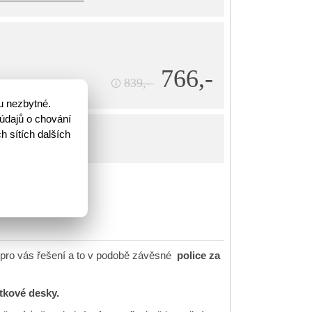
766,-
839,-
🛈
u nezbytné.
údajů o chování
h sítích dalších
íku
 pro vás řešení a to v podobě závěsné
police za
tkové desky.