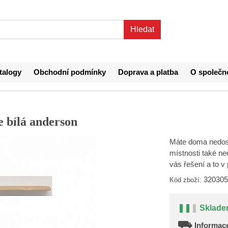
talogy
Obchodní podmínky
Doprava a platba
O společn
e bílá anderson
Máte doma nedost
místnosti také n
vás řešení a to 
320305
Kód zboží:
❚❚
❚
Sklade
⛟
Informace