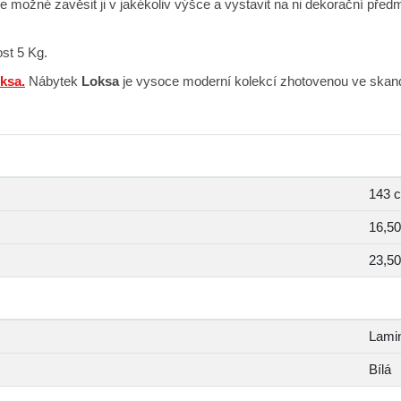
Je možné zavěsit ji v jakékoliv výšce a vystavit na ni dekorační předmě
st 5 Kg.
ksa.
Nábytek
Loksa
je vysoce moderní kolekcí zhotovenou ve skandi
143 
16,5
23,5
Lami
Bílá