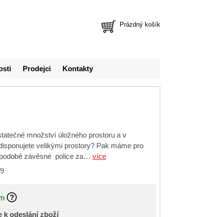
Prázdný košík
osti
Prodejci
Kontakty
atečné množství úložného prostoru a v
edisponujete velikými prostory? Pak máme pro
v podobě závěsné police za…
více
9
m
 k odeslání zboží