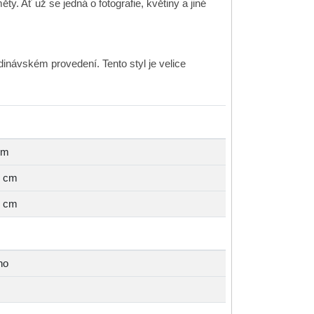
ty. Ať už se jedná o fotografie, květiny a jiné
návském provedení. Tento styl je velice
cm
0 cm
0 cm
no