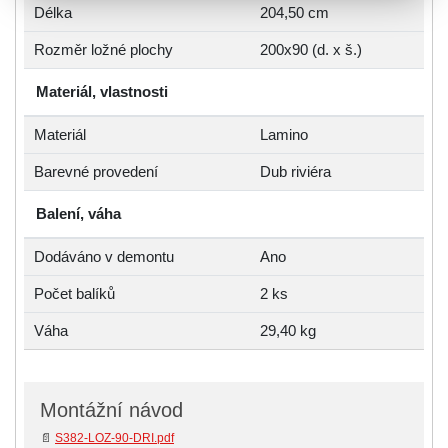
Délka
204,50 cm
Rozměr ložné plochy
200x90 (d. x š.)
Materiál, vlastnosti
Materiál
Lamino
Barevné provedení
Dub riviéra
Balení, váha
Dodáváno v demontu
Ano
Počet balíků
2 ks
Váha
29,40 kg
Montážní návod
📄
S382-LOZ-90-DRI.pdf