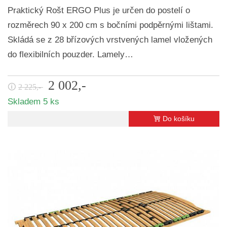
Praktický Rošt ERGO Plus je určen do postelí o
rozměrech 90 x 200 cm s bočními podpěrnými lištami.
Skládá se z 28 břízových vrstvených lamel vložených
do flexibilních pouzder. Lamely…
2 002,-
🛈
2 225,-
Skladem 5 ks
Do košíku