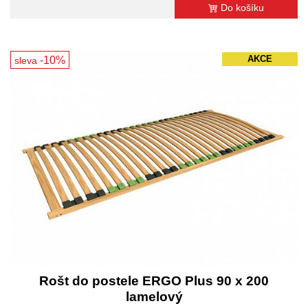
Do košíku
-10%
AKCE
sleva
Rošt do postele ERGO Plus 90 x 200
lamelový