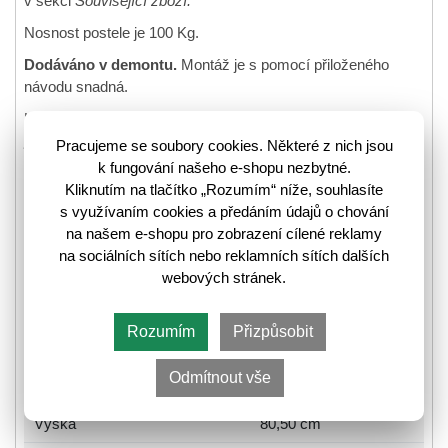
v sekci
Související zboží.
Nosnost postele je 100 Kg.
Dodáváno v demontu.
Montáž je s pomocí přiloženého
návodu snadná.
Kolekce nábytku
Balder
potěší především ty, kteří oceňují
jednoduchost a moderní vzhled
interiéru. Zajímavý design
Pracujeme se soubory cookies. Některé z nich jsou
podporují zesílené čelní hrany korpusu a elegantní úchyty,
k fungování našeho e-shopu nezbytné.
které dávají jednotlivým kusům punc originality.
Balder
se
Kliknutím na tlačítko „Rozumím“ níže, souhlasíte
vyrábí v barevné kombinací
dub riviéra a bílý lesk
, což
s využívaním cookies a předáním údajů o chování
umožňuje libovolně jej kombinovat s doplňky v interiéru.
na našem e-shopu pro zobrazení cílené reklamy
na sociálních sítích nebo reklamních sítích dalších
Tento nábytek se perfektně hodí do
obývacího či
webových stránek.
studentského pokoje nebo ložnice.
Rozumím
Přizpůsobit
Rozměry
Odmítnout vše
Šířka
95 cm
Výška
80,50 cm