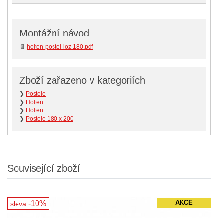
Montážní návod
📄
holten-postel-loz-180.pdf
Zboží zařazeno v kategoriích
❯
Postele
❯
Holten
❯
Holten
❯
Postele 180 x 200
Související zboží
-10%
AKCE
sleva