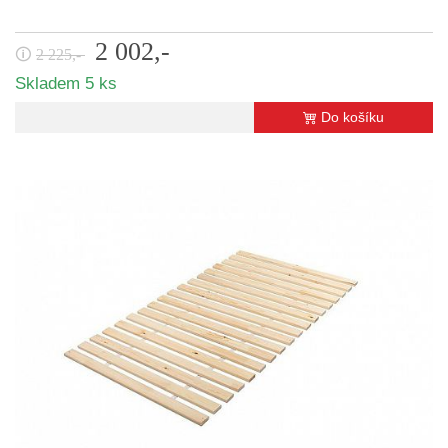
2 002,-
🛈
2 225,-
Skladem 5 ks
Do košíku