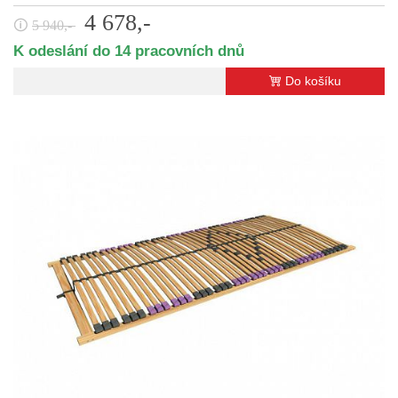
4 678,-
🛈
5 940,-
K odeslání do 14 pracovních dnů
Do košíku