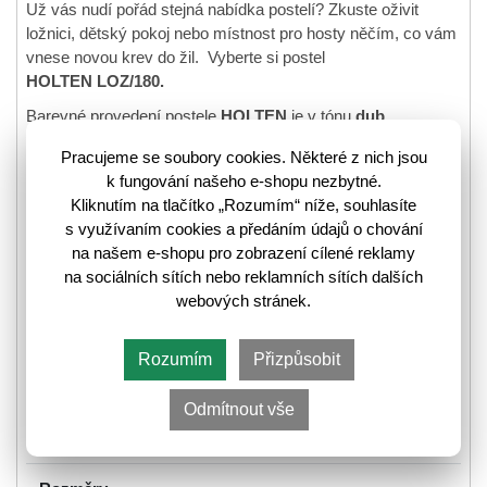
Už vás nudí pořád stejná nabídka postelí? Zkuste oživit
ložnici, dětský pokoj nebo místnost pro hosty něčím, co vám
vnese novou krev do žil. Vyberte si postel
HOLTEN LOZ/180.
Barevné provedení postele
HOLTEN
je v tónu
dub
waterford
, materiál
- lamino.
Pracujeme se soubory cookies. Některé z nich jsou
Postel je určená pro matrace a rošty o rozměrech
180 x 200
k fungování našeho e-shopu nezbytné.
cm
nebo matrace
2x 90 x 200 cm
.
Kliknutím na tlačítko „Rozumím“ níže, souhlasíte
s využívaním cookies a předáním údajů o chování
Nosnost postele je 2x 100 Kg.
na našem e-shopu pro zobrazení cílené reklamy
Kolekce nábytku
HOLTEN
nabízí výrazný, masivní dřevěný
na sociálních sítích nebo reklamních sítích dalších
povrch s kombinací bílého lesku na předních plochách
webových stránek.
každého prvku, který dodává módní vzhled, který umožňuje
moderní uspořádání interiéru.
Rozumím
Přizpůsobit
Součástí postele není rošt, matrace ani šuplík, vše ale
najdete v naší nabídce (související zboží), takže
Odmítnout vše
kompletní postel můžete mít jedním tahem.