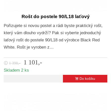
Rošt do postele 90/L18 laťový
Pořizujete si novou postel a rádi byste praktický rošt,
který vám dlouho vydrží? Pak si vyberte jednoduchý
laťový rošt do postele 90/L18 od výrobce Black Red
White. Rošt je vyroben z…
1 101,-
🛈
1 398,-
Skladem 2 ks
Do košíku