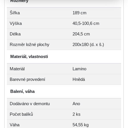
Rozměry
Šířka
189 cm
Výška
40,5-100,6 cm
Délka
204,5 cm
Rozměr ložné plochy
200x180 (d. x š.)
Materiál, vlastnosti
Materiál
Lamino
Barevné provedení
Hnědá
Balení, váha
Dodáváno v demontu
Ano
Počet balíků
2 ks
Váha
54,55 kg