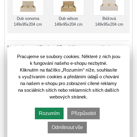
Dub sonoma
Dub wilson
Béžová
149x95x204 cm
149x95x204 cm
149x95x204 cm
Moderní
postel Tetrix o šířce 140 cm
s moc pěkným
designem bude ozdobou všech pokojů. Postel má vysoké
Pracujeme se soubory cookies. Některé z nich jsou
čelo, které chrání stěnu před nečistotami
(výběr čel, viz
k fungování našeho e-shopu nezbytné.
související zboží).
Spací plocha v rozměrech
140 x 200 cm.
Kliknutím na tlačítko „Rozumím“ níže, souhlasíte
s využívaním cookies a předáním údajů o chování
Součástí postele není matrace
. Určeno pro matrace o
na našem e-shopu pro zobrazení cílené reklamy
velikosti 140 cm. Ty je možné dokoupit
(viz související
na sociálních sítích nebo reklamních sítích dalších
zboží).
webových stránek.
Vlastnosti:
postel je
se zvedacím roštem, kovovým rámem a s
Rozumím
Přizpůsobit
úložným prostorem
.
4 varianty velikostí postele: 90 cm, 120 cm, 140 cm,
Odmítnout vše
160 cm.