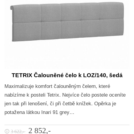
TETRIX Čalouněné čelo k LOZ/140, šedá
Maximalizuje komfort čalouněným čelem, které
nabízíme k posteli Tetrix. Nejvíce čelo postele oceníte
jen tak při lenošení, či při četbě knížek. Opěrka je
potažena látkou Inari 91 grey…
2 852,-
🛈
3 622,-