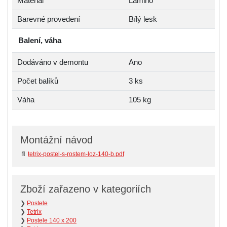
Materiál
Lamino
Barevné provedení
Bílý lesk
Balení, váha
Dodáváno v demontu
Ano
Počet balíků
3 ks
Váha
105 kg
Montážní návod
📄
tetrix-postel-s-rostem-loz-140-b.pdf
Zboží zařazeno v kategoriích
❯
Postele
❯
Tetrix
❯
Postele 140 x 200