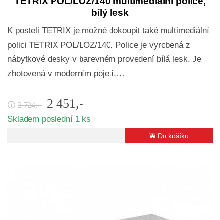
TETRIX POL/LOZ/140 multimediální police,
bílý lesk
K posteli TETRIX je možné dokoupit také multimediální
polici TETRIX POL/LOZ/140. Police je vyrobená z
nábytkové desky v barevném provedení bílá lesk. Je
zhotovená v moderním pojetí,…
2 451,-
🛈
2 724,-
Skladem poslední 1 ks
Do košíku