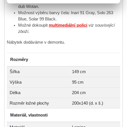
3 barevné provedení: bílá jemný lesk, dub sonoma,
dub Wotan.
Možnost výběru barvy čela: Inari 91 Gray, Solo 263
Blue, Solar 99 Black.
Možné dokoupit
multimediální polici
viz související
zboží.
Nábytek dodáváme v demontu.
Rozměry
Šířka
149 cm
Výška
95 cm
Délka
204 cm
Rozměr ložné plochy
200x140 (d. x š.)
Materiál, vlastnosti