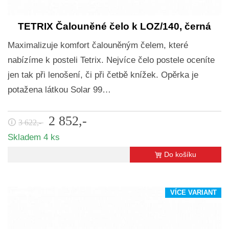
TETRIX Čalouněné čelo k LOZ/140, černá
Maximalizuje komfort čalouněným čelem, které
nabízíme k posteli Tetrix. Nejvíce čelo postele oceníte
jen tak při lenošení, či při četbě knížek. Opěrka je
potažena látkou Solar 99…
2 852,-
🛈
3 622,-
Skladem 4 ks
Do košíku
VÍCE VARIANT