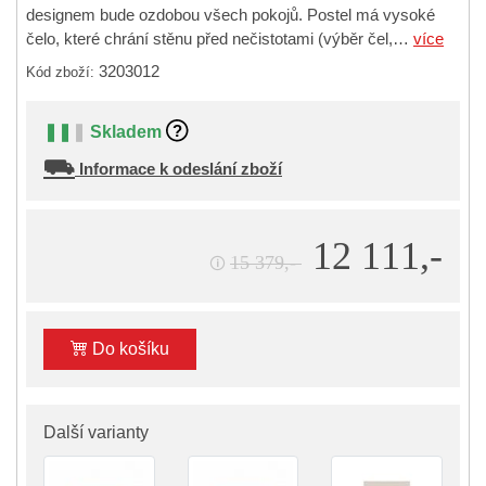
designem bude ozdobou všech pokojů. Postel má vysoké
čelo, které chrání stěnu před nečistotami (výběr čel,…
více
3203012
Kód zboží:
❚❚
❚
Skladem
⛟
Informace k odeslání zboží
12 111,-
15 379,-
🛈
Do košíku
Další varianty