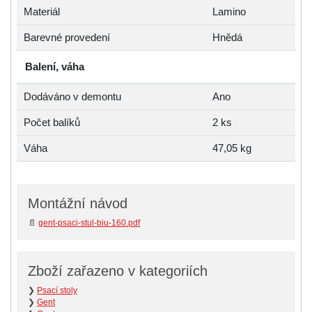
Materiál
Lamino
Barevné provedení
Hnědá
Balení, váha
Dodáváno v demontu
Ano
Počet balíků
2 ks
Váha
47,05 kg
Montážní návod
📄
gent-psaci-stul-biu-160.pdf
Zboží zařazeno v kategoriích
❯
Psací stoly
❯
Gent