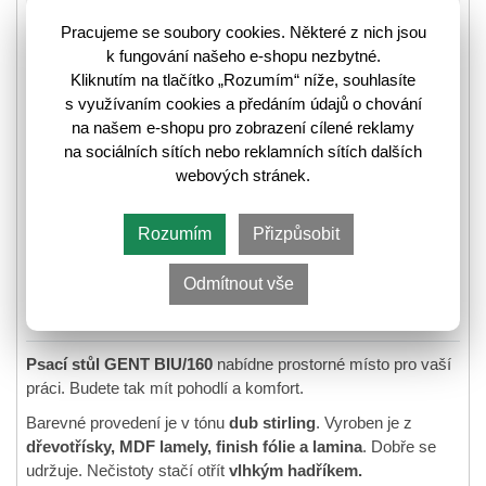
K odeslání do 14 pracovních dnů
Pracujeme se soubory cookies. Některé z nich jsou
k fungování našeho e-shopu nezbytné.
⛟
Informace k odeslání zboží
Kliknutím na tlačítko „Rozumím“ níže, souhlasíte
s využívaním cookies a předáním údajů o chování
na našem e-shopu pro zobrazení cílené reklamy
-25%
sleva
na sociálních sítích nebo reklamních sítích dalších
webových stránek.
4 261,-
5 709,-
🛈
Rozumím
Přizpůsobit
Odmítnout vše
Do košíku
Psací stůl GENT BIU/160
nabídne prostorné místo pro vaší
práci. Budete tak mít pohodlí a komfort.
Barevné provedení je v tónu
dub stirling
. Vyroben je z
dřevotřísky, MDF lamely, finish fólie a lamina
. Dobře se
udržuje. Nečistoty stačí otřít
vlhkým hadříkem.