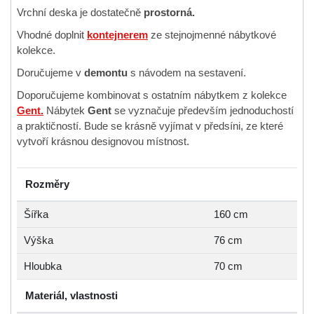
Vrchní deska je dostatečně
prostorná.
Vhodné doplnit
kontejnerem
ze stejnojmenné nábytkové
kolekce.
Doručujeme v
demontu
s návodem na sestavení.
Doporučujeme kombinovat s ostatním nábytkem z kolekce
Gent.
Nábytek
Gent
se vyznačuje především jednoduchostí
a praktičností. Bude se krásně vyjímat v předsíni, ze které
vytvoří krásnou designovou místnost.
Rozměry
Šířka
160 cm
Výška
76 cm
Hloubka
70 cm
Materiál, vlastnosti