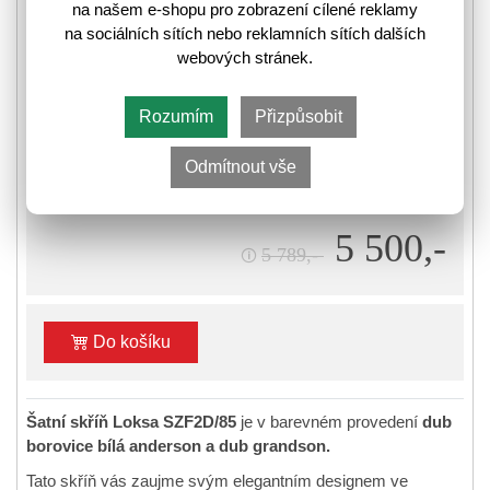
na našem e-shopu pro zobrazení cílené reklamy
3203065
Kód zboží:
na sociálních sítích nebo reklamních sítích dalších
webových stránek.
❚
❚❚
Skladem poslední kus
⛟
Rozumím
Přizpůsobit
Informace k odeslání zboží
Odmítnout vše
-4%
sleva
5 500,-
5 789,-
🛈
Do košíku
Šatní skříň Loksa SZF2D/85
je v barevném provedení
dub
borovice bílá anderson a dub grandson.
Tato skříň vás zaujme svým elegantním designem ve