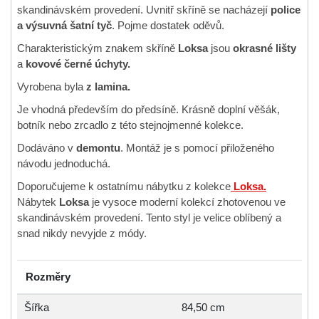
skandinávském provedení. Uvnitř skříně se nacházejí
police
a výsuvná šatní tyč
. Pojme dostatek oděvů.
Charakteristickým znakem skříně
Loksa
jsou
okrasné lišty
a
kovové černé úchyty.
Vyrobena byla
z lamina.
Je vhodná především do předsíně. Krásně doplní věšák,
botník nebo zrcadlo z této stejnojmenné kolekce.
Dodáváno v
demontu
. Montáž je s pomocí přiloženého
návodu jednoduchá.
Doporučujeme k ostatnímu nábytku z kolekce
Loksa.
Nábytek
Loksa
je vysoce moderní kolekcí zhotovenou ve
skandinávském provedení. Tento styl je velice oblíbený a
snad nikdy nevyjde z módy.
Rozměry
Šířka
84,50 cm