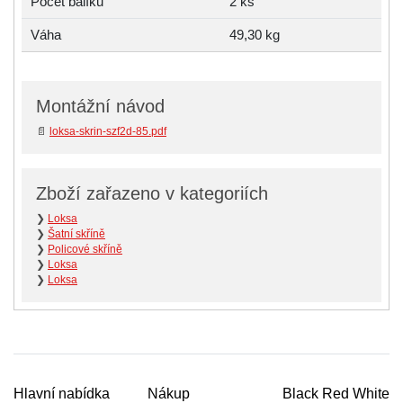
Počet balíků
2 ks
Váha
49,30 kg
Montážní návod
📄
loksa-skrin-szf2d-85.pdf
Zboží zařazeno v kategoriích
❯
Loksa
❯
Šatní skříně
❯
Policové skříně
❯
Loksa
❯
Loksa
Hlavní nabídka
Nákup
Black Red White