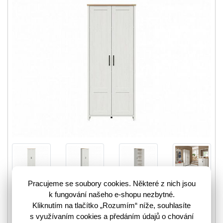
Pracujeme se soubory cookies. Některé z nich jsou
Šatní skříň Loksa SZF2D/85 je v barevném provedení dub
k fungování našeho e-shopu nezbytné.
borovice bílá anderson a dub grandson. Tato skříň vás
Kliknutím na tlačítko „Rozumím“ níže, souhlasíte
zaujme svým elegantním designem ve skandinávském…
s využívaním cookies a předáním údajů o chování
více