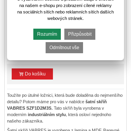
na našem e-shopu pro zobrazení cílené reklamy
na sociálních sítích nebo reklamních sítích dalších
❚
❚❚
Skladem poslední kus
webových stránek.
⛟
Informace k odeslání zboží
Rozumím
Přizpůsobit
10 439,-
Odmítnout vše
13 255,-
🛈
Do košíku
Toužíte po útulné ložnici, která bude doladěna do nejmenšího
detailu? Potom máme pro vás v nabídce
šatní skříň
VABRES SZF1D2M3S.
Tato skříň byla vyrobena v
moderním
industriálním stylu
, která osloví nejednoho
našeho zákazníka.
Šatní skříň VABRES je vyrobena z lamina a MDF. Barevné