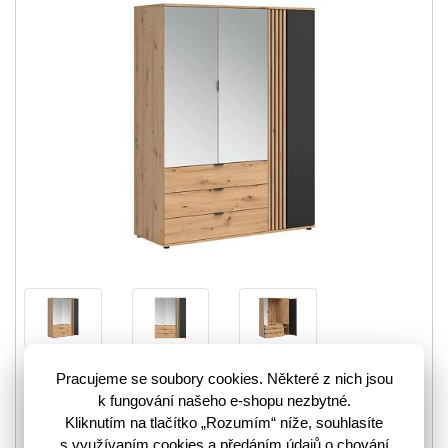
Toužíte po útulné ložnici, která bude doladěna do nejmenšího
Pracujeme se soubory cookies. Některé z nich jsou
detailu? Potom máme pro vás v nabídce šatní skříň
k fungování našeho e-shopu nezbytné.
VABRES SZF1D2M3S. Tato skříň byla vyrobena v…
více
Kliknutím na tlačítko „Rozumím“ níže, souhlasíte
s využívaním cookies a předáním údajů o chování
3203586
Kód zboží: