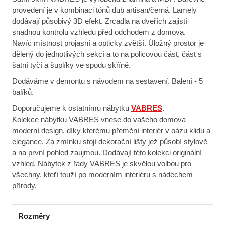
provedení je v kombinaci tónů dub artisan/černá. Lamely
dodávají působivý 3D efekt. Zrcadla na dveřích zajistí
snadnou kontrolu vzhledu před odchodem z domova.
Navíc místnost projasní a opticky zvětší. Úložný prostor je
dělený do jednotlivých sekcí a to na policovou část, část s
šatní tyčí a šuplíky ve spodu skříně.
Dodáváme v demontu s návodem na sestavení. Balení - 5
balíků.
Doporučujeme k ostatnímu nábytku
VABRES
.
Kolekce nábytku VABRES vnese do vašeho domova
moderní design, díky kterému přemění interiér v oázu klidu a
elegance. Za zmínku stojí dekorační lišty jež působí stylově
a na první pohled zaujmou. Dodávají této kolekci originální
vzhled. Nábytek z řady VABRES je skvělou volbou pro
všechny, kteří touží po moderním interiéru s nádechem
přírody.
Rozměry