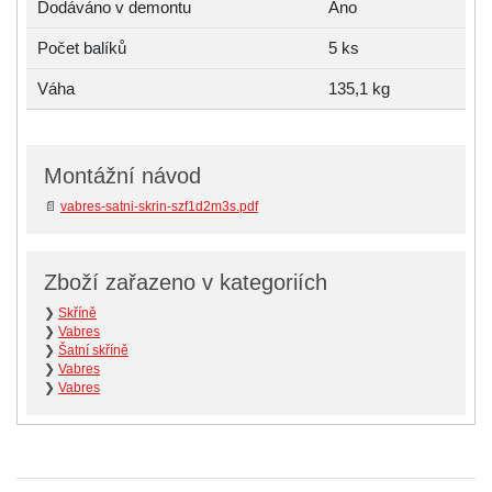
Dodáváno v demontu
Ano
Počet balíků
5 ks
Váha
135,1 kg
Montážní návod
📄
vabres-satni-skrin-szf1d2m3s.pdf
Zboží zařazeno v kategoriích
❯
Skříně
❯
Vabres
❯
Šatní skříně
❯
Vabres
❯
Vabres