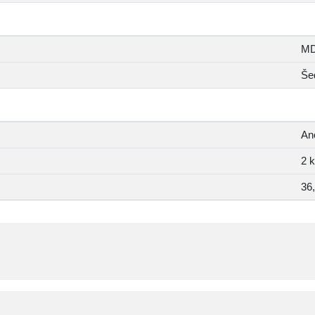
M
Še
An
2 
36