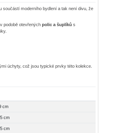
 součástí moderního bydlení a tak není divu, že
e v podobě otevřených
polic a šuplíků
s
iky.
i úchyty, což jsou typické prvky této kolekce.
9 cm
,5 cm
,5 cm