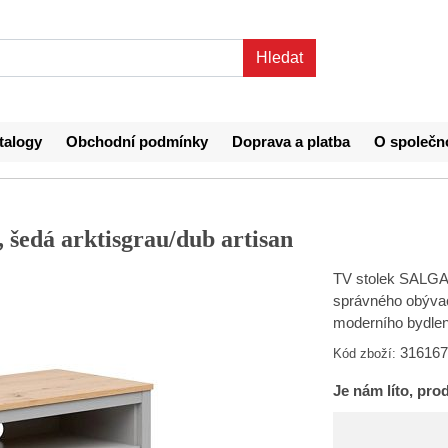
talogy
Obchodní podmínky
Doprava a platba
O společn
 šedá arktisgrau/dub artisan
TV stolek SALGA
správného obývací
moderního bydlen
316167
Kód zboží:
Je nám líto, prod