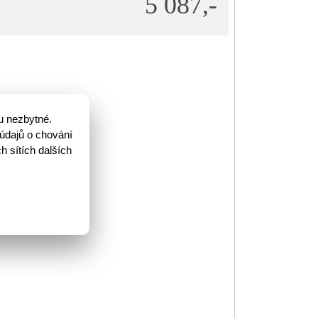
5 087,-
u nezbytné.
údajů o chování
h sítích dalších