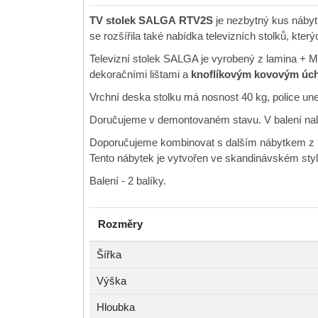
TV stolek SALGA RTV2S
je nezbytný kus nábyt
se rozšířila také nabídka televizních stolků, kt
Televizní stolek SALGA je vyrobený z lamina + M
dekoračními lištami a
knoflíkovým kovovým úc
Vrchní deska stolku má nosnost 40 kg, police une
Doručujeme v demontovaném stavu. V balení nale
Doporučujeme kombinovat s dalším nábytkem z 
Tento nábytek je vytvořen ve skandinávském styl
Balení - 2 balíky.
Rozměry
Šířka
Výška
Hloubka