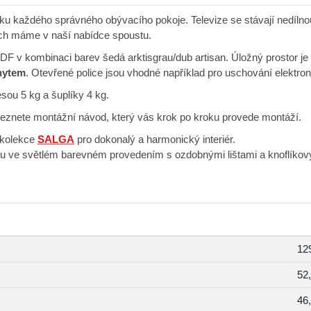
ku každého správného obývacího pokoje. Televize se stávají nedílnou
erých máme v naší nabídce spoustu.
DF v kombinaci barev šedá arktisgrau/dub artisan. Úložný prostor j
hytem
. Otevřené police jsou vhodné například pro uschování elektron
sou 5 kg a šuplíky 4 kg.
znete montážní návod, který vás krok po kroku provede montáží.
kolekce
SALGA
pro dokonalý a harmonický interiér.
u ve světlém barevném provedením s ozdobnými lištami a knoflíkovým
12
52
46