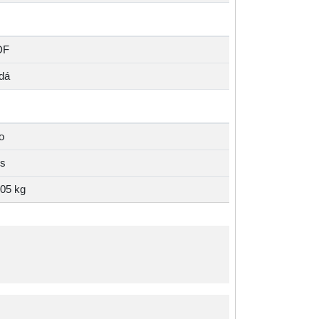
DF
dá
o
ks
,05 kg