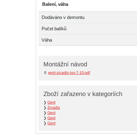
Balení, váha
Dodáváno v demontu
Počet balíků
Váha
Montážní návod
📄
gent-zrcadlo-lus-7-10.pdf
Zboží zařazeno v kategoriích
❯
Gent
❯
Zrcadla
❯
Gent
❯
Gent
❯
Gent