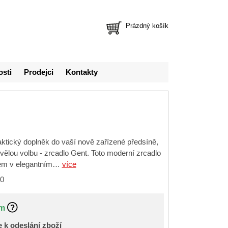
Prázdný košík
osti
Prodejci
Kontakty
ktický doplněk do vaší nově zařízené předsíně,
ělou volbu - zrcadlo Gent. Toto moderní zrcadlo
em v elegantním…
více
0
m
 k odeslání zboží