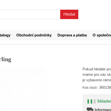
talogy
Obchodní podmínky
Doprava a platba
O společn
rling
Pokud hledáte pra
máme pro vás skv
je vybaveno rám
360138
Kód zboží:
❚❚
❚
Sklade
⛟
Informace