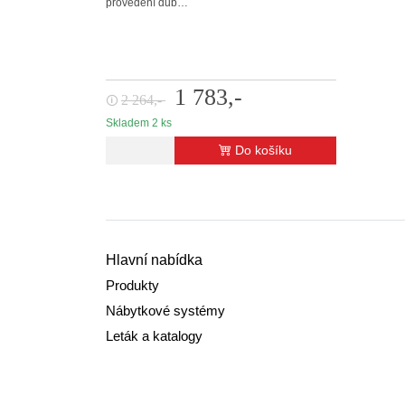
provedení dub…
1 783,-
2 264,-
🛈
Skladem 2 ks
Do košíku
Hlavní nabídka
Produkty
Nábytkové systémy
Leták a katalogy