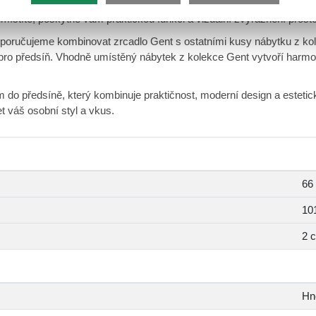
ent snadno přizpůsobí i malým prostorům. Můžete jej umístit na zeď
 umístíte, poskytne vám praktickou funkci a vizuální zvýraznění prosto
oporučujeme kombinovat zrcadlo Gent s ostatními kusy nábytku z ko
ba pro předsíň. Vhodně umístěný nábytek z kolekce Gent vytvoří harm
 do předsíně, který kombinuje praktičnost, moderní design a esteti
et váš osobní styl a vkus.
66
10
2 
Hn