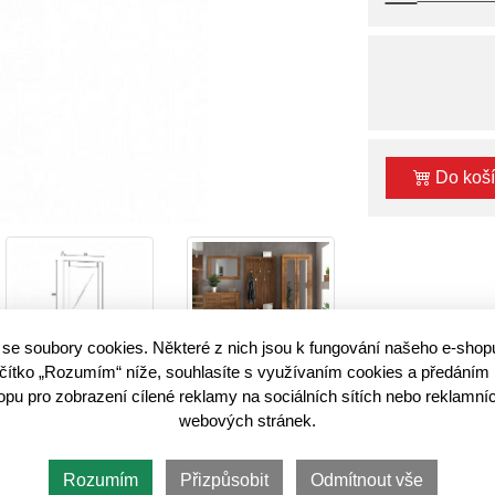
Do koš
se soubory cookies. Některé z nich jsou k fungování našeho e-shop
lačítko „Rozumím“ níže, souhlasíte s využívaním cookies a předáním 
u pro zobrazení cílené reklamy na sociálních sítích nebo reklamníc
ařízené předsíně, máme pro vás skvělou volbu -
zrcadlo Gent.
Toto m
webových stránek.
vá
sofistikovaný
vzhled.
šit prostor, zejména co se menších místností týče. Navíc místnost pro
Rozumím
Přizpůsobit
Odmítnout vše