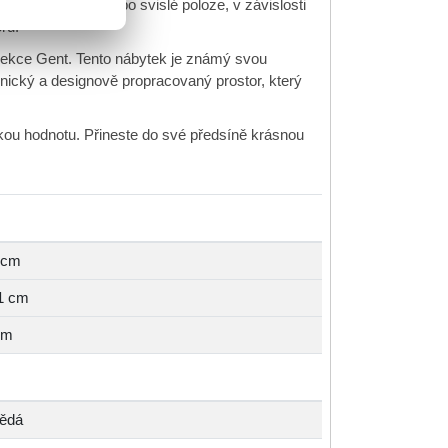
 ve vodorovné nebo svislé poloze, v závislosti
ru.
lekce Gent. Tento nábytek je známý svou
onický a designově propracovaný prostor, který
ckou hodnotu. Přineste do své předsíně krásnou
 cm
1 cm
cm
ědá