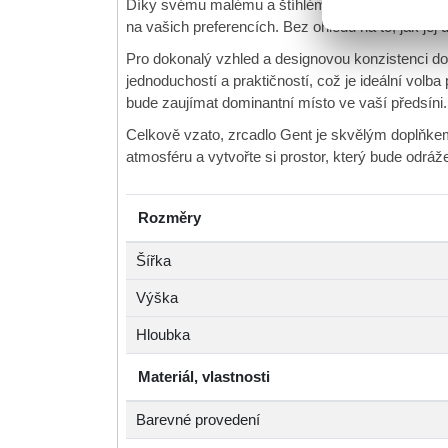
Díky svému malému a štíhlému tvaru se zrcadlo G
na vašich preferencích. Bez ohledu na to, jak jej
Pro dokonalý vzhled a designovou konzistenci d
jednoduchostí a praktičností, což je ideální vol
bude zaujímat dominantní místo ve vaší předsíni.
Celkově vzato, zrcadlo Gent je skvělým doplňkem
atmosféru a vytvořte si prostor, který bude odráž
Rozměry
Šířka
Výška
Hloubka
Materiál, vlastnosti
Barevné provedení