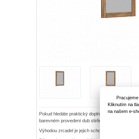
Pracujeme 
Kliknutím na t
na našem e-shop
Pokud hledáte praktický doplněk do vaší nově z
barevném provedení dub stirling, který mu dodá
Výhodou zrcadel je jejich schopnost opticky zvět