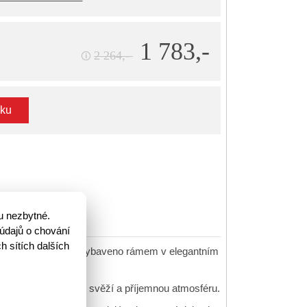
1 783,-
2 264,-
🛈
íku
u nezbytné.
údajů o chování
h sítích dalších
oderní zrcadlo je vybaveno rámem v elegantním
světlí a vytvoří tak svěží a příjemnou atmosféru.