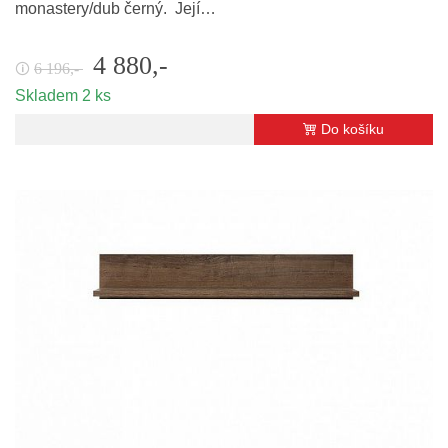
monastery/dub černý. Její…
4 880,-
6 196,-
🛈
Skladem 2 ks
Do košíku