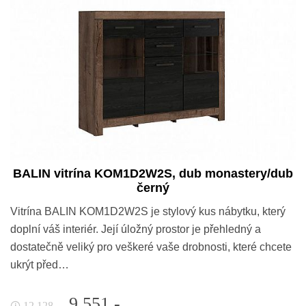
BALIN vitrína KOM1D2W2S, dub monastery/dub
černý
Vitrína BALIN KOM1D2W2S je stylový kus nábytku, který
doplní váš interiér. Její úložný prostor je přehledný a
dostatečně veliký pro veškeré vaše drobnosti, které chcete
ukrýt před…
9 551,-
12 128,-