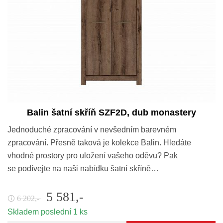
Balin šatní skříň SZF2D, dub monastery
Jednoduché zpracování v nevšedním barevném
zpracování. Přesně taková je kolekce Balin. Hledáte
vhodné prostory pro uložení vašeho oděvu? Pak
se podívejte na naši nabídku šatní skříně…
5 581,-
6 202,-
🛈
Skladem poslední 1 ks