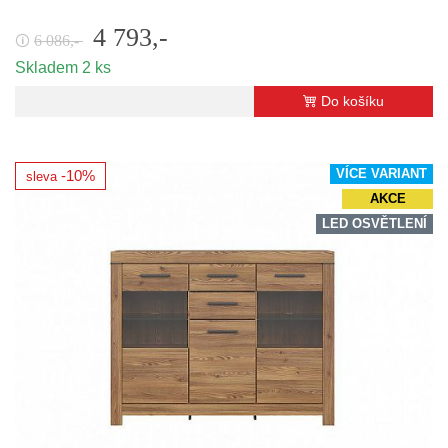
4 793,-
6 086,-
🛈
Skladem 2 ks
Do košíku
VÍCE VARIANT
-10%
sleva
AKCE
LED OSVĚTLENÍ