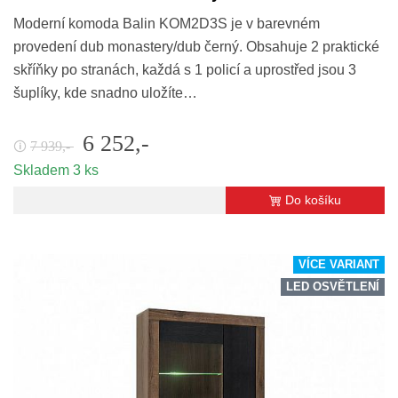
Moderní komoda Balin KOM2D3S je v barevném
provedení dub monastery/dub černý. Obsahuje 2 praktické
skříňky po stranách, každá s 1 policí a uprostřed jsou 3
šuplíky, kde snadno uložíte…
6 252,-
7 939,-
🛈
Skladem 3 ks
Do košíku
VÍCE VARIANT
LED OSVĚTLENÍ