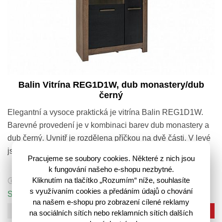
Balin Vitrína REG1D1W, dub monastery/dub
černý
Elegantní a vysoce praktická je vitrína Balin REG1D1W.
Barevné provedení je v kombinaci barev dub monastery a
dub černý. Uvnitř je rozdělena příčkou na dvě části. V levé
jsou 3 police…
Pracujeme se soubory cookies. Některé z nich jsou
k fungování našeho e-shopu nezbytné.
6 304,-
Kliknutím na tlačítko „Rozumím“ níže, souhlasíte
8 004,-
🛈
s využívaním cookies a předáním údajů o chování
Skladem 4 ks
na našem e-shopu pro zobrazení cílené reklamy
Do košíku
na sociálních sítích nebo reklamních sítích dalších