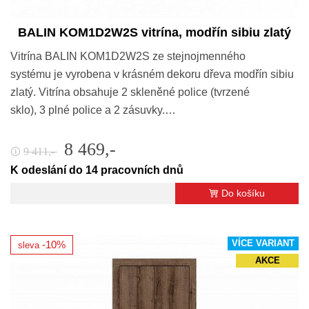
BALIN KOM1D2W2S vitrína, modřín sibiu zlatý
Vitrína BALIN KOM1D2W2S ze stejnojmenného
systému je vyrobena v krásném dekoru dřeva modřín sibiu
zlatý. Vitrína obsahuje 2 skleněné police (tvrzené
sklo), 3 plné police a 2 zásuvky.…
8 469,-
9 411,-
🛈
K odeslání do 14 pracovních dnů
Do košíku
VÍCE VARIANT
-10%
sleva
AKCE