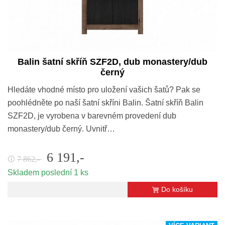
Balin šatní skříň SZF2D, dub monastery/dub
černý
Hledáte vhodné místo pro uložení vašich šatů? Pak se
poohlédněte po naší šatní skříni Balin. Šatní skříň Balin
SZF2D, je vyrobena v barevném provedení dub
monastery/dub černý. Uvnitř…
6 191,-
7 862,-
🛈
Skladem poslední 1 ks
Do košíku