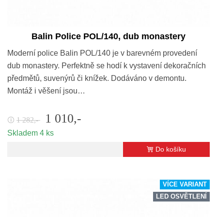
Balin Police POL/140, dub monastery
Moderní police Balin POL/140 je v barevném provedení
dub monastery. Perfektně se hodí k vystavení dekoračních
předmětů, suvenýrů či knížek. Dodáváno v demontu.
Montáž i věšení jsou…
1 010,-
1 282,-
🛈
Skladem 4 ks
Do košíku
VÍCE VARIANT
LED OSVĚTLENÍ