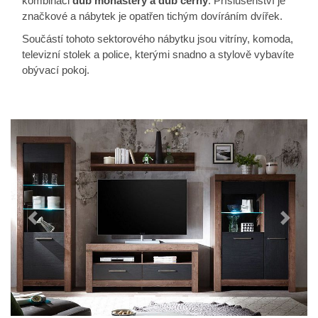
kombinaci
dub monastery a dub černý
. Příslušenství je
značkové a nábytek je opatřen tichým dovíráním dvířek.
Součástí tohoto sektorového nábytku jsou vitríny, komoda,
televizní stolek a police, kterými snadno a stylově vybavíte
obývací pokoj.
Předchozí
Další