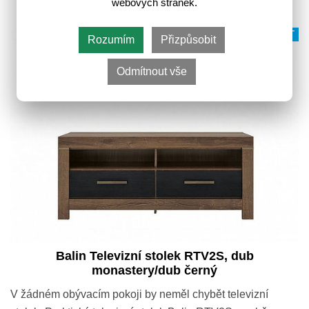
webových stránek.
VÍCE VARIANT
Rozumím
Přizpůsobit
Odmítnout vše
Balin Televizní stolek RTV2S, dub
monastery/dub černý
V žádném obývacím pokoji by neměl chybět televizní