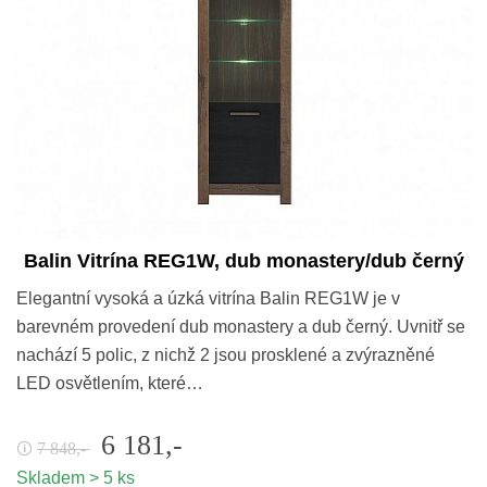
Balin Vitrína REG1W, dub monastery/dub černý
Elegantní vysoká a úzká vitrína Balin REG1W je v
barevném provedení dub monastery a dub černý. Uvnitř se
nachází 5 polic, z nichž 2 jsou prosklené a zvýrazněné
LED osvětlením, které…
6 181,-
7 848,-
🛈
Skladem > 5 ks