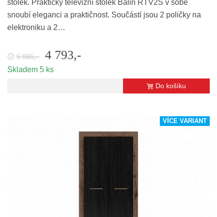
stolek. Praktický televizní stolek Balin RTV2S v sobě
snoubí eleganci a praktičnost. Součástí jsou 2 poličky na
elektroniku a 2…
4 793,-
6 086,-
🛈
Skladem 5 ks
Do košíku
VÍCE VARIANT