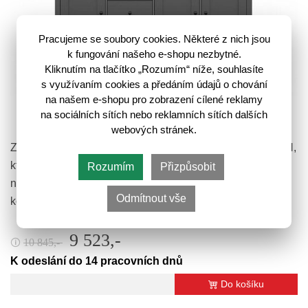
Pracujeme se soubory cookies. Některé z nich jsou
k fungování našeho e-shopu nezbytné.
Kliknutím na tlačítko „Rozumím“ níže, souhlasíte
s využívaním cookies a předáním údajů o chování
na našem e-shopu pro zobrazení cílené reklamy
HESEN komoda KOM3D3S/10/20, grafit/dub
na sociálních sítích nebo reklamních sítích dalších
artisan
webových stránek.
Zajímavě členěná a opravdu prostorná je komoda HESEN,
která vám nabízí velkorysé místo pro veškeré vaše
Rozumím
Přizpůsobit
nezbytnosti. Barevné provedení komody HESEN je v
Odmítnout vše
kombinaci tónů grafit/dub…
9 523,-
10 845,-
🛈
K odeslání do 14 pracovních dnů
Do košíku