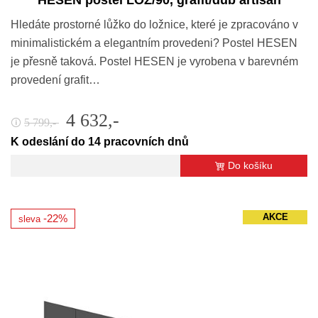
HESEN postel LOZ/90, grafit/dub artisan
Hledáte prostorné lůžko do ložnice, které je zpracováno v
minimalistickém a elegantním provedeni? Postel HESEN
je přesně taková. Postel HESEN je vyrobena v barevném
provedení grafit…
4 632,-
5 799,-
🛈
K odeslání do 14 pracovních dnů
Do košíku
AKCE
-22%
sleva