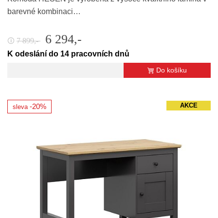
barevné kombinaci…
6 294,-
7 899,-
🛈
K odeslání do 14 pracovních dnů
Do košíku
AKCE
-20%
sleva