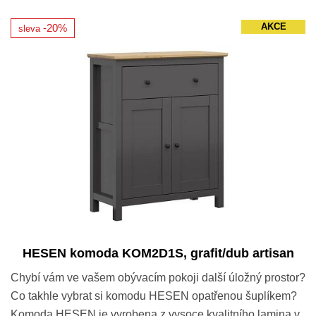
AKCE
-20%
sleva
HESEN komoda KOM2D1S, grafit/dub artisan
Chybí vám ve vašem obývacím pokoji další úložný prostor?
Co takhle vybrat si komodu HESEN opatřenou šuplíkem?
Komoda HESEN je vyrobena z vysoce kvalitního lamina v