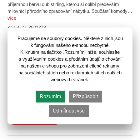
příjemnou barvu dub stirling, kterou si oblíbí především
milovníci přírodního zpracování nábytku. Součástí komody…
více
3601379
Kód zboží:
Pracujeme se soubory cookies. Některé z nich jsou
❚❚
❚
Skladem
k fungování našeho e-shopu nezbytné.
Kliknutím na tlačítko „Rozumím“ níže, souhlasíte
⛟
Informace k odeslání zboží
s využívaním cookies a předáním údajů o chování
na našem e-shopu pro zobrazení cílené reklamy
na sociálních sítích nebo reklamních sítích dalších
-14%
sleva
webových stránek.
6 367,-
7 463,-
🛈
Rozumím
Přizpůsobit
Odmítnout vše
Do košíku