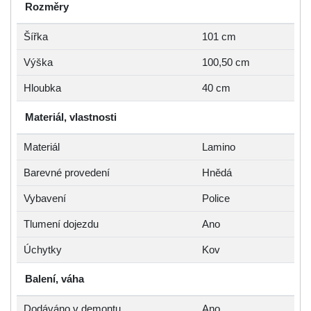
Rozměry
Šířka
101 cm
Výška
100,50 cm
Hloubka
40 cm
Materiál, vlastnosti
Materiál
Lamino
Barevné provedení
Hnědá
Vybavení
Police
Tlumení dojezdu
Ano
Úchytky
Kov
Balení, váha
Dodáváno v demontu
Ano