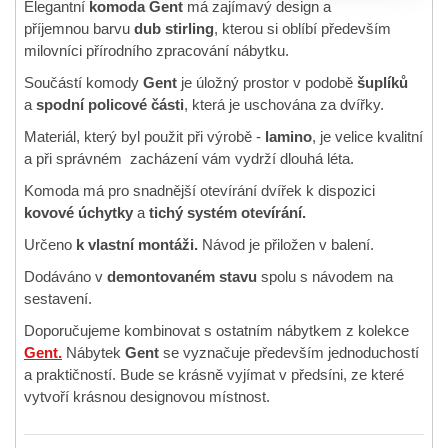
Elegantní
komoda Gent
má zajímavý design a
příjemnou barvu
dub stirling
, kterou si oblíbí především
milovníci přírodního zpracování nábytku.
Součástí komody
Gent
je úložný prostor v podobě
šuplíků
a
spodní policové části
, která je uschována za dvířky.
Materiál, který byl použit při výrobě -
lamino
, je velice kvalitní
a při správném zacházení vám vydrží dlouhá léta.
Komoda má pro snadnější otevírání dvířek k dispozici
kovové úchytky
a
tichý systém otevírání.
Určeno
k vlastní montáži.
Návod je přiložen v balení.
Dodáváno v
demontovaném stavu
spolu s návodem na
sestavení.
Doporučujeme kombinovat s ostatním nábytkem z kolekce
Gent.
Nábytek
Gent
se vyznačuje především jednoduchostí
a praktičností. Bude se krásně vyjímat v předsíni, ze které
vytvoří krásnou designovou místnost.