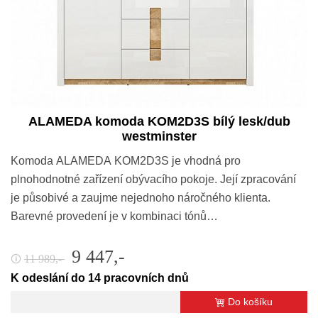
ALAMEDA komoda KOM2D3S bílý lesk/dub
westminster
Komoda ALAMEDA KOM2D3S je vhodná pro
plnohodnotné zařízení obývacího pokoje. Její zpracování
je působivé a zaujme nejednoho náročného klienta.
Barevné provedení je v kombinaci tónů…
9 447,-
11 989,-
🛈
K odeslání do 14 pracovních dnů
Do košíku