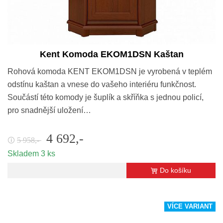
Kent Komoda EKOM1DSN Kaštan
Rohová komoda KENT EKOM1DSN je vyrobená v teplém
odstínu kaštan a vnese do vašeho interiéru funkčnost.
Součástí této komody je šuplík a skříňka s jednou policí,
pro snadnější uložení…
4 692,-
5 958,-
🛈
Skladem 3 ks
Do košíku
VÍCE VARIANT