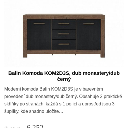
Balin Komoda KOM2D3S, dub monastery/dub
černý
Moderní komoda Balin KOM2D3S je v barevném
provedení dub monastery/dub černý. Obsahuje 2 praktické
skříňky po stranách, každá s 1 policí a uprostřed jsou 3
šuplíky, kde snadno uložíte…
6 252,-