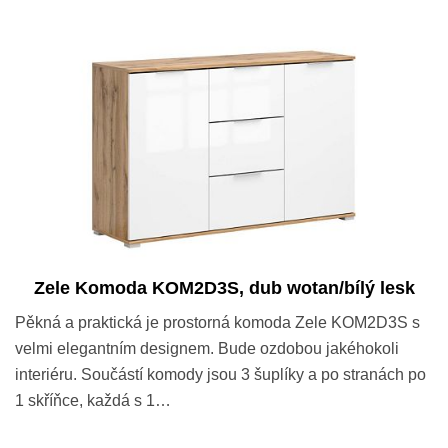
Zele Komoda KOM2D3S, dub wotan/bílý lesk
Pěkná a praktická je prostorná komoda Zele KOM2D3S s
velmi elegantním designem. Bude ozdobou jakéhokoli
interiéru. Součástí komody jsou 3 šuplíky a po stranách po
1 skříňce, každá s 1…