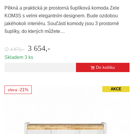
Pěkná a praktická je prostorná šuplíková komoda Zele
KOM3S s velmi elegantním designem. Bude ozdobou
jakéhokoli interiéru. Součástí komody jsou 3 prostorné
šuplíky, do kterých můžete…
3 654,-
4 872,-
🛈
Skladem 3 ks
Do košíku
AKCE
-21%
sleva