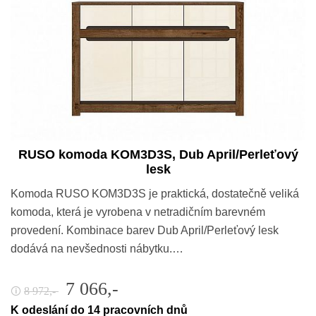
RUSO komoda KOM3D3S, Dub April/Perleťový
lesk
Komoda RUSO KOM3D3S je praktická, dostatečně veliká
komoda, která je vyrobena v netradičním barevném
provedení. Kombinace barev Dub April/Perleťový lesk
dodává na nevšednosti nábytku.…
7 066,-
8 972,-
🛈
K odeslání do 14 pracovních dnů