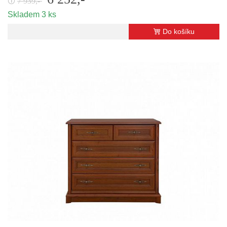
7 939,-
🛈
Skladem 3 ks
Do košíku