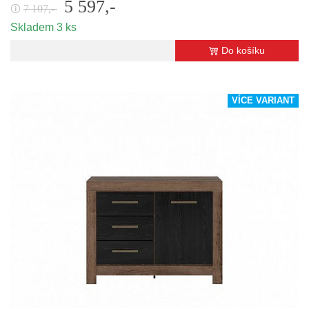
5 597,-
7 107,-
🛈
Skladem 3 ks
Do košíku
VÍCE VARIANT