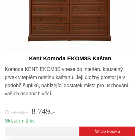
Kent Komoda EKOM8S Kaštan
Komoda KENT EKOM8S vnese do interiéru kouzelný
prvek v teplém odstínu kaštanu. Její úložný prostor je v
podobě šuplíků, nabízející dostatek místa pro uschování
vašich osobních věcí.…
8 749,-
11 110,-
🛈
Skladem 2 ks
Do košíku