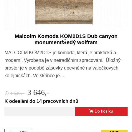
Malcolm Komoda KOM2D1S Dub canyon
monument/Šedý wolfram
MALCOLM KOM2D1S je komoda, která je praktická a
moderní. Vyrobena je v netradičním zpracování. Úložný
prostor je v podobě zásuvky upevněné na válečkových
kolejničkách. Ve skříňce je…
3 646,-
4 630,-
🛈
K odeslání do 14 pracovních dnů
Do košíku