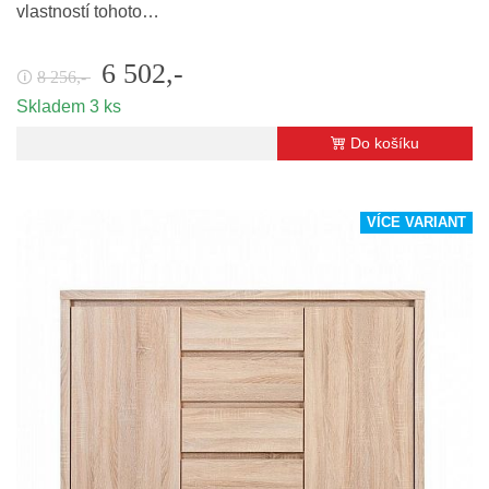
vlastností tohoto…
6 502,-
8 256,-
🛈
Skladem 3 ks
Do košíku
VÍCE VARIANT