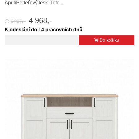
April/Perleťový lesk. Toto…
4 968,-
6 007,-
🛈
K odeslání do 14 pracovních dnů
Do košíku