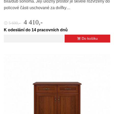
bílá/dub sonoma. Její úložný prostor je skvěle rozvržený do
policové části uschované za dvířky…
4 410,-
5 600,-
🛈
K odeslání do 14 pracovních dnů
Do košíku