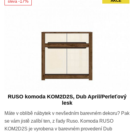
AKCE
-17%
sleva
RUSO komoda KOM2D2S, Dub April/Perleťový
lesk
Máte v oblibě nábytek v nevšedním barevném dekoru? Pak
se vám jistě zalíbí ten, z řady Ruso. Komoda RUSO
KOM2D2S je vyrobena v barevném provedení Dub