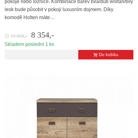
pokoje nebo ložnice. Kombinace barev bílá/dub woltan/bílý
lesk bude působit v pokoji luxusním dojmem. Díky
komodě Holten máte…
8 354,-
10 608,-
🛈
Skladem poslední 1 ks
Do košíku