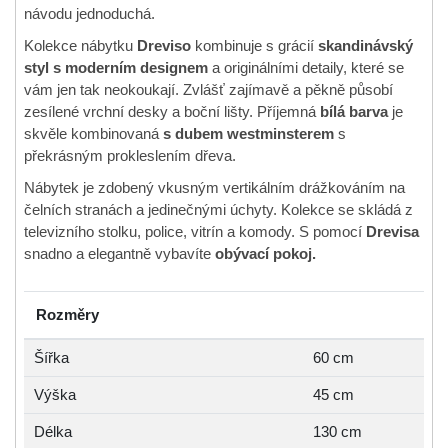
návodu jednoduchá.
Kolekce nábytku
Dreviso
kombinuje s grácií
skandinávský
styl s moderním designem
a originálními detaily, které se
vám jen tak neokoukají. Zvlášť zajímavě a pěkně působí
zesílené vrchní desky a boční lišty. Příjemná
bílá barva
je
skvěle kombinovaná
s dubem westminsterem
s
překrásným prokleslením dřeva.
Nábytek je zdobený vkusným vertikálním drážkováním na
čelních stranách a jedinečnými úchyty. Kolekce se skládá z
televizního stolku, police, vitrín a komody. S pomocí
Drevisa
snadno a elegantně vybavíte
obývací pokoj.
Rozměry
Šířka
60 cm
Výška
45 cm
Délka
130 cm