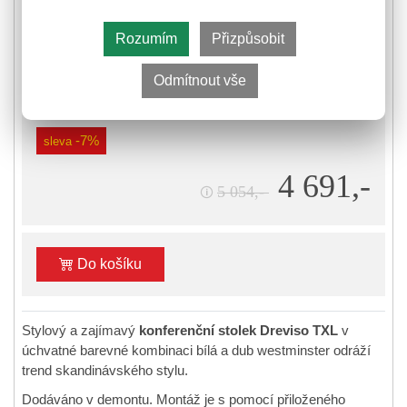
Rozumím
Přizpůsobit
K odeslání do 14 pracovních dnů
⛟
Informace k odeslání zboží
Odmítnout vše
-7%
sleva
4 691,-
5 054,-
🛈
Do košíku
Stylový a zajímavý
konferenční stolek Dreviso TXL
v
úchvatné barevné kombinaci bílá a dub westminster odráží
trend skandinávského stylu.
Dodáváno v demontu. Montáž je s pomocí přiloženého