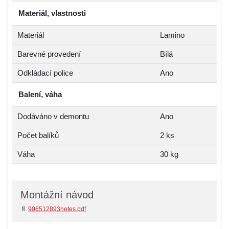
Materiál, vlastnosti
Materiál
Lamino
Barevné provedení
Bílá
Odkládací police
Ano
Balení, váha
Dodáváno v demontu
Ano
Počet balíků
2 ks
Váha
30 kg
Montážní návod
📄
906512893notes.pdf