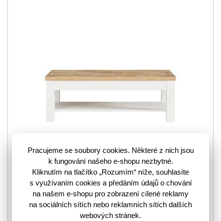
Pracujeme se soubory cookies. Některé z nich jsou
k fungování našeho e-shopu nezbytné.
Kliknutím na tlačítko „Rozumím“ níže, souhlasíte
Stylový a zajímavý konferenční stolek Dreviso TXL v
s využívaním cookies a předáním údajů o chování
úchvatné barevné kombinaci bílá a dub westminster odráží
na našem e-shopu pro zobrazení cílené reklamy
trend skandinávského stylu. Dodáváno v demontu.…
více
na sociálních sítích nebo reklamních sítích dalších
webových stránek.
3160992
Kód zboží: