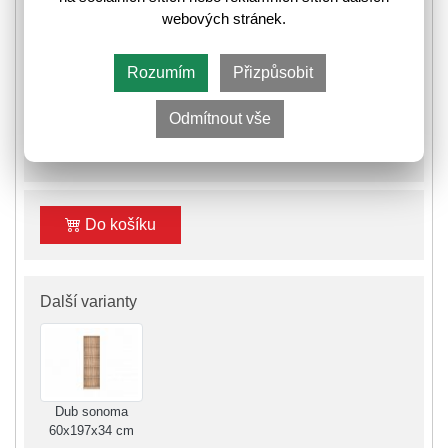
webových stránek.
❚
❚❚
Skladem poslední kus
⛟
Informace k odeslání zboží
Rozumím
Přizpůsobit
Odmítnout vše
2 485,-
3 155,-
🛈
Do košíku
Další varianty
Dub sonoma
60x197x34 cm