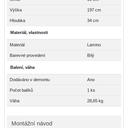
Výška
197 cm
Hloubka
34 cm
Materiál, vlastnosti
Materiál
Lamino
Barevné provedení
Bílý
Balení, váha
Dodáváno v demontu
Ano
Počet balíků
1 ks
Váha
28,65 kg
Montážní návod