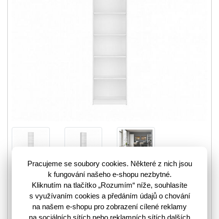
Pracujeme se soubory cookies. Některé z nich jsou
Praktický otevřený regál Nepo Plus (REG/60) je k dispozici v
k fungování našeho e-shopu nezbytné.
elegantní bílé barvě a nabízí celkem 4 police pro účelné
Kliknutím na tlačítko „Rozumím“ níže, souhlasíte
uskladnění vašich věcí. Tento regál je…
více
s využívaním cookies a předáním údajů o chování
3101199
Kód zboží:
na našem e-shopu pro zobrazení cílené reklamy
na sociálních sítích nebo reklamních sítích dalších