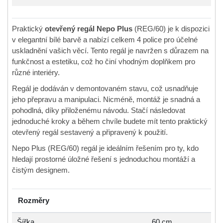
Praktický
otevřený regál Nepo Plus
(REG/60) je k dispozici
v elegantní bílé barvě a nabízí celkem 4 police pro účelné
uskladnění vašich věcí. Tento regál je navržen s důrazem na
funkčnost a estetiku, což ho činí vhodným doplňkem pro
různé interiéry.
Regál je dodáván v demontovaném stavu, což usnadňuje
jeho přepravu a manipulaci. Nicméně, montáž je snadná a
pohodlná, díky přiloženému návodu. Stačí následovat
jednoduché kroky a během chvíle budete mít tento praktický
otevřený regál sestavený a připravený k použití.
Nepo Plus (REG/60) regál je ideálním řešením pro ty, kdo
hledají prostorné úložné řešení s jednoduchou montáží a
čistým designem.
Rozměry
Šířka
60 cm