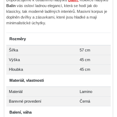
Doporučujeme k ostatnímu nábytku
Balin.
Kolekce nábytku
Balin
vás osloví ladnou elegancí, která se hodí jak do
klasicky, tak moderně laděných interiérů. Masivní korpus je
doplněn dvířky a zásuvkami, které jsou hladké a mají
minimalistické úchytky.
Rozměry
Šířka
57 cm
Výška
45 cm
Hloubka
45 cm
Materiál, vlastnosti
Materiál
Lamino
Barevné provedení
Černá
Balení, váha