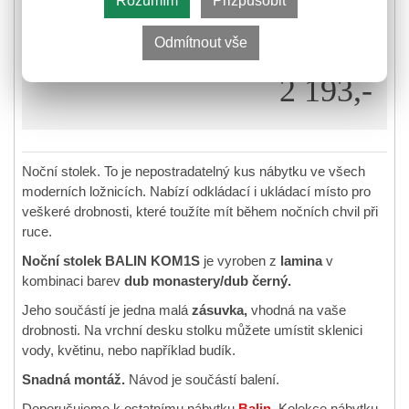
Rozumím
Přizpůsobit
Je nám líto, prodej tohoto produktu již skončil.
Odmítnout vše
2 193,-
Noční stolek. To je nepostradatelný kus nábytku ve všech
moderních ložnicích. Nabízí odkládací i ukládací místo pro
veškeré drobnosti, které toužíte mít během nočních chvil při
ruce.
Noční stolek BALIN KOM1S
je vyroben z
lamina
v
kombinaci barev
dub monastery/dub černý.
Jeho součástí je jedna malá
zásuvka,
vhodná na vaše
drobnosti. Na vrchní desku stolku můžete umístit sklenici
vody, květinu, nebo například budík.
Snadná montáž.
Návod je součástí balení.