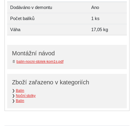
Dodáváno v demontu
Ano
Počet balíků
1 ks
Váha
17,05 kg
Montážní návod
📄
balin-nocni-stolek-kom1s.pdf
Zboží zařazeno v kategoriích
❯
Balin
❯
Noční stolky
❯
Balin