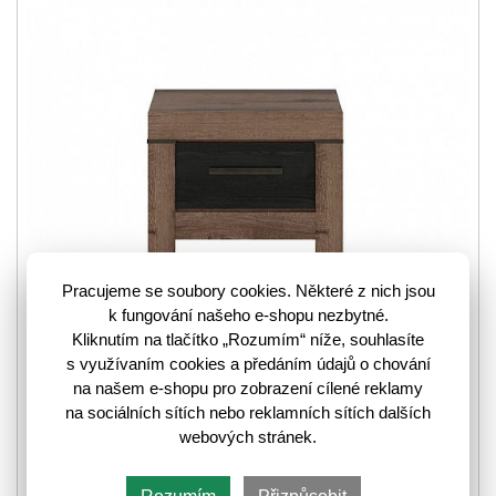
VYPRODÁNO
Pracujeme se soubory cookies. Některé z nich jsou
k fungování našeho e-shopu nezbytné.
Kliknutím na tlačítko „Rozumím“ níže, souhlasíte
s využívaním cookies a předáním údajů o chování
na našem e-shopu pro zobrazení cílené reklamy
Noční stolek. To je nepostradatelný kus nábytku ve všech
na sociálních sítích nebo reklamních sítích dalších
moderních ložnicích. Nabízí odkládací i ukládací místo pro
webových stránek.
veškeré drobnosti, které toužíte mít během…
více
6109063
Kód zboží: