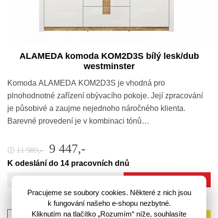
ALAMEDA komoda KOM2D3S bílý lesk/dub
westminster
Komoda ALAMEDA KOM2D3S je vhodná pro
plnohodnotné zařízení obývacího pokoje. Její zpracování
je působivé a zaujme nejednoho náročného klienta.
Barevné provedení je v kombinaci tónů…
9 447,-
11 989,-
🛈
K odeslání do 14 pracovních dnů
Do košíku
Pracujeme se soubory cookies. Některé z nich jsou
k fungování našeho e-shopu nezbytné.
Kliknutím na tlačítko „Rozumím“ níže, souhlasíte
AKCE
-10%
sleva