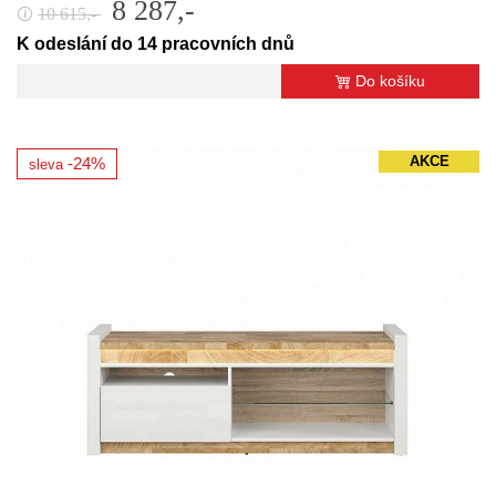
8 287,-
10 615,-
🛈
K odeslání do 14 pracovních dnů
Do košíku
AKCE
-24%
sleva