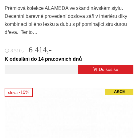
Prémiová kolekce ALAMEDA ve skandinávském stylu.
Decentní barevné provedení doslova září v interiéru díky
kombinaci bílého lesku a dubu s připomínající strukturou
dřeva. Tento…
6 414,-
8 510,-
🛈
K odeslání do 14 pracovních dnů
Do košíku
AKCE
-19%
sleva