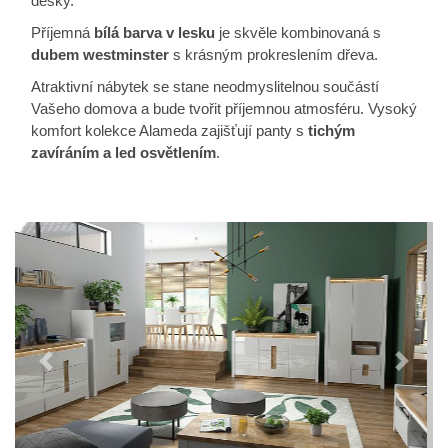
desky.
Příjemná
bílá barva v lesku
je skvěle kombinovaná s
dubem westminster
s krásným prokreslením dřeva.
Atraktivní nábytek se stane neodmyslitelnou součástí
Vašeho domova a bude tvořit příjemnou atmosféru. Vysoký
komfort kolekce Alameda zajišťují panty s
tichým
zavíráním a led osvětlením
.
Předchozí
Další