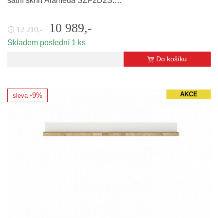
šatní skříň Alameda SZF2D2S.…
10 989,-
12 210,-
🛈
Skladem poslední 1 ks
Do košíku
AKCE
-9%
sleva