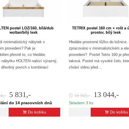
TEN postel LOZ/160, bílá/dub
TETRIX postel 160 cm + rošt a 
woltan/bílý lesk
prostor, bílý lesk
di minimalistický nábytek v
Hledáte prostorné lůžko do ložnice, 
ém provedení? Pak je
zpracováno v minimalistickém a el
Holten přesně to, co hledáte.
provedeni? Postel Tetrix 160 je pře
 nábytku HOLTEN nabízí výrazný,
taková. Postel má vysoké čelo, kte
 dřevěný povrch s kombinací
chrání stěnu před…
…
5 831,-
13 044,-
04,-
16 563,-
🛈
lání do 14 pracovních dnů
Skladem 3 ks
Do košíku
Do košíku