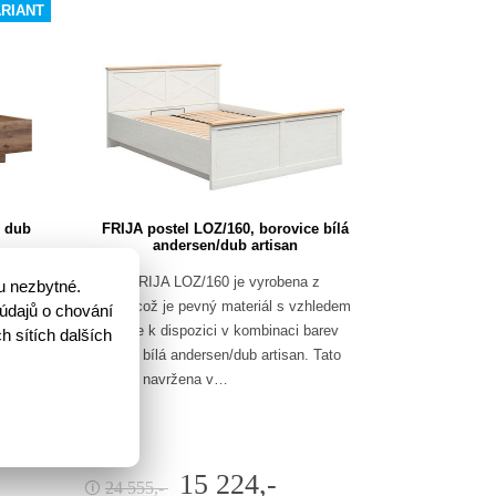
ARIANT
, dub
FRIJA postel LOZ/160, borovice bílá
andersen/dub artisan
 zaujme
Postel FRIJA LOZ/160 je vyrobena z
u nezbytné.
lamina, což je pevný materiál s vzhledem
údajů o chování
tku
dřeva. Je k dispozici v kombinaci barev
h sítích dalších
borovice bílá andersen/dub artisan. Tato
-…
postel je navržena v…
15 224,-
24 555,-
🛈