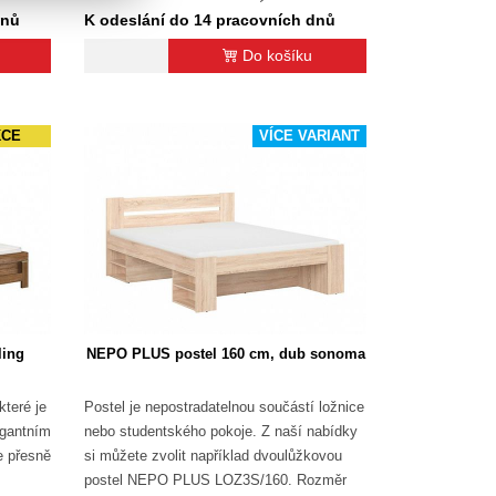
dnů
K odeslání do 14 pracovních dnů
Do košíku
KCE
VÍCE VARIANT
ling
NEPO PLUS postel 160 cm, dub sonoma
které je
Postel je nepostradatelnou součástí ložnice
egantním
nebo studentského pokoje. Z naší nabídky
e přesně
si můžete zvolit například dvoulůžkovou
postel NEPO PLUS LOZ3S/160. Rozměr