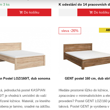
m 3 ks
K odeslání do 14 pracovních 
Do košíku
Do košíku
A
-26%
sleva
n Postel LOZ/160/T, dub sonoma
GENT postel 160 cm, dub stir
ká, jednoduchá postel KASPIAN
Hledáte prostorné lůžko do ložnice, 
/T je vhodná k umístění do vaší
zpracováno v minimalistickém a el
řízené ložnice. Materiál, ze kterého
provedeni? Postel GENT LOZ/160 j
robena je lamino, snadné na údržbu.
taková. Postel GENT je vyrobena v