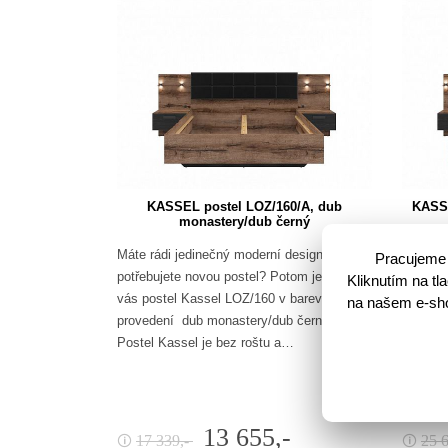
KASSEL postel LOZ/160/A, dub
KASSE
monastery/dub černý
Máte rádi jedinečný moderní design a
Máte rá
Pracujeme 
potřebujete novou postel? Potom je tu pro
potřebu
Kliknutím na t
vás postel Kassel LOZ/160 v barevném
vás pos
na našem e-shop
provedení dub monastery/dub černý.
provede
Postel Kassel je bez roštu a…
Postel 
13 655,-
17 339,-
25 
🛈
🛈