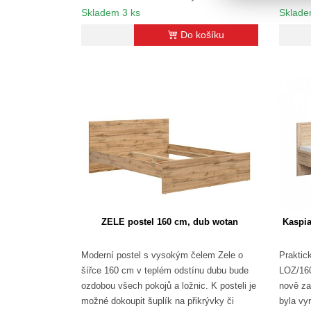
Skladem 3 ks
Sklade
Do košíku
ZELE postel 160 cm, dub wotan
Kaspia
Moderní postel s vysokým čelem Zele o
Praktic
šířce 160 cm v teplém odstínu dubu bude
LOZ/160
ozdobou všech pokojů a ložnic. K posteli je
nově za
možné dokoupit šuplík na přikrývky či
byla vy