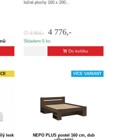
ložné plochy 160 x 200…
4 776,-
6 064,-
🛈
dnů
Skladem 5 ks
Do košíku
KCE
VÍCE VARIANT
ílý lesk
NEPO PLUS postel 160 cm, dub
ušlechtilý