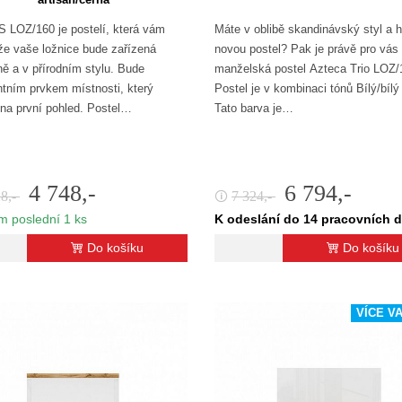
LOZ/160 je postelí, která vám
Máte v oblibě skandinávský styl a h
, že vaše ložnice bude zařízená
novou postel? Pak je právě pro vás
ně a v přírodním stylu. Bude
manželská postel Azteca Trio LOZ/
tním prvkem místnosti, který
Postel je v kombinaci tónů Bílý/bílý
na první pohled. Postel…
Tato barva je…
4 748,-
6 794,-
28,-
7 324,-
🛈
m poslední 1 ks
K odeslání do 14 pracovních 
Do košíku
Do košíku
VÍCE V