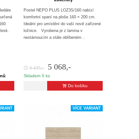
ledáte
Postel NEPO PLUS LOZ3S/160 nabízí
 určená
komfortní spaní na ploše 160 × 200 cm.
160.
Ideální pro umístění do vaší nově zařízené
 lesk.
ložnice. Vyrobena je z lamina v
nestárnoucím a stále oblíbeném…
5 068,-
6 435,-
🛈
dnů
Skladem 5 ks
Do košíku
ARIANT
VÍCE VARIANT