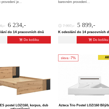
 provedení je…
barevném provedení…
6 234,-
5 899,-
16,-
7 997,-
🛈
lání do 14 pracovních dnů
K odeslání do 14 pracovních 
Do košíku
Do košíku
A
-7%
sleva
S postel LOZ/160, korpus, dub
Azteca Trio Postel LOZ/160 Bílý/b
artisan/černá