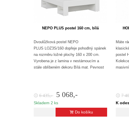
NEPO PLUS postel 160 cm, bílá
HOL
Dvoulůžková postel NEPO
Máte rá
PLUS LOZ3S/160 dopřeje pohodlný spánek
klasick
na rozměru ložné plochy 160 x 200 cm.
postel 
Vyrobena je z lamina v nestárnoucím a
Kolekce
stále oblíbeném dekoru Bílá mat. Pevnost
masivní
a…
bílého
5 068,-
6 435,-
7 4
🛈
🛈
Skladem 2 ks
K odes
Do košíku