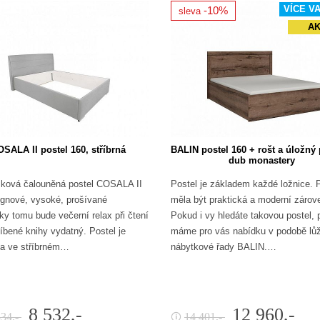
VÍCE V
-10%
sleva
A
SALA II postel 160, stříbrná
BALIN postel 160 + rošt a úložný 
dub monastery
ková čalouněná postel COSALA II
Postel je základem každé ložnice. 
gnové, vysoké, prošívané
měla být praktická a moderní zárov
íky tomu bude večerní relax při čtení
Pokud i vy hledáte takovou postel, 
líbené knihy vydatný. Postel je
máme pro vás nabídku v podobě lů
a ve stříbrném…
nábytkové řady BALIN.…
8 532,-
12 960,-
834,-
14 401,-
🛈