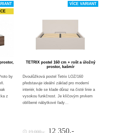
ARIANT
VÍCE VARIANT
KCE
prostor,
TETRIX postel 160 cm + rošt a úložný
prostor, kašmír
Proto by
Dvoulůžková postel Tetrix LOZ/160
eň.
představuje ideální základ pro moderní
pak
interiér, kde se klade důraz na čisté linie a
žka z
vysokou funkčnost. Je klíčovým prvkem
oblíbené nábytkové řady…
12 350,-
19 000,-
🛈