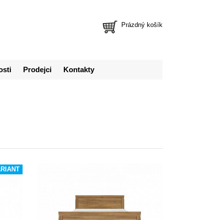
Prázdný košík
osti
Prodejci
Kontakty
ARIANT