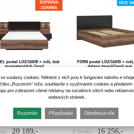
DOPRAVA
VÍCE V
ZDARMA
L postel LOZ/160/B + rošt, dub
FORN postel LOZ/160/B + rošt
monastery/dub černý
delano tmavý/černý mat
di jedinečný moderní design a
Manželská postel FORN LOZ/160/B
se soubory cookies. Některé z nich jsou k fungování našeho e-shop
jete novou postel? Potom je tu pro
především příznivce elegantního,
lačítko „Rozumím“ níže, souhlasíte s využívaním cookies a předáním 
tel Kassel LOZ/160 v barevném
moderního stylu. Díky tomuto náby
u pro zobrazení cílené reklamy na sociálních sítích nebo reklamníc
ní dub monastery/dub černý.
vytvoříte v pokoji charakteristickou
webových stránek.
Kassel je bez matrace.…
atmosféru. Charakteristika: Barva 
Rozumím
Přizpůsobit
Odmítnout vše
20 189,-
16 256,-
636,-
20 642,-
🛈