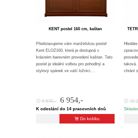
KENT postel 160 cm, kaštan
TETRI
Představujeme vám manželskou postel
Hledáte 
Kent ELOZ160, která je dostupná v
zpracov
krásném barevném provedení kaštan. Tato
provede
postel je ideální volbou pro pohodlný a
taková.
stylový spánek ve vaší ložnici.…
chrání 
6 954,-
8 830,-
16 
🛈
🛈
K odeslání do 14 pracovních dnů
Sklade
Do košíku