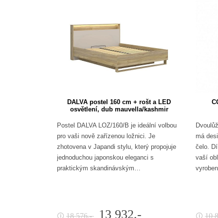
DALVA postel 160 cm + rošt a LED
CO
osvětlení, dub mauvella/kashmir
Postel DALVA LOZ/160/B je ideální volbou
Dvoulůž
pro vaši nově zařízenou ložnici. Je
má desi
zhotovena v Japandi stylu, který propojuje
čelo. D
jednoduchou japonskou eleganci s
vaší ob
praktickým skandinávským…
vyroben
13 932,-
18 576,-
10 
🛈
🛈