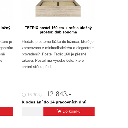
úložný
TETRIX postel 160 cm + rošt a úložný
prostor, dub sonoma
které je
Hledáte prostorné lůžko do ložnice, které je
egantním
zpracováno v minimalistickém a elegantním
sně
provedeni? Postel Tetrix 160 je přesně
ré
taková. Postel má vysoké čelo, které
chrání stěnu před…
12 843,-
16 308,-
🛈
K odeslání do 14 pracovních dnů
Do košíku