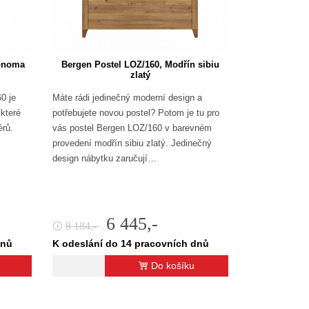
sonoma
Bergen Postel LOZ/160, Modřín sibiu
zlatý
0 je
Máte rádi jedinečný moderní design a
které
potřebujete novou postel? Potom je tu pro
érů.
vás postel Bergen LOZ/160 v barevném
provedení modřín sibiu zlatý. Jedinečný
design nábytku zaručují…
6 445,-
8 184,-
🛈
dnů
K odeslání do 14 pracovních dnů
Do košíku