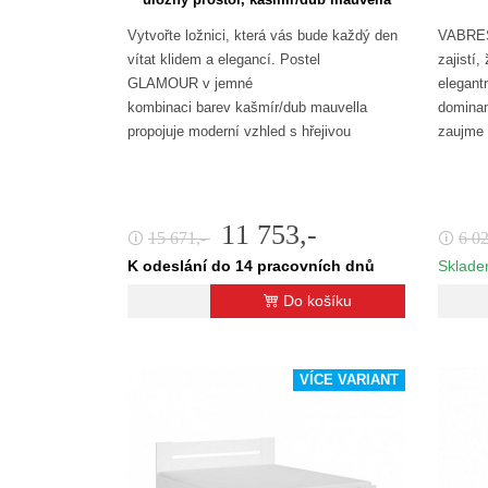
Vytvořte ložnici, která vás bude každý den
VABRES 
vítat klidem a elegancí. Postel
zajistí
GLAMOUR v jemné
elegant
kombinaci barev kašmír/dub mauvella
dominan
propojuje moderní vzhled s hřejivou
zaujme 
atmosférou domova.…
11 753,-
15 671,-
6 0
🛈
🛈
K odeslání do 14 pracovních dnů
Sklade
Do košíku
VÍCE VARIANT