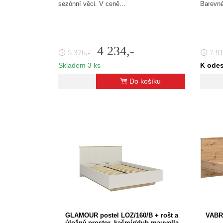
sezónní věci. V ceně…
Barevné
4 234,-
5 376,-
7 9
🛈
🛈
Skladem 3 ks
K odes
Do košíku
GLAMOUR postel LOZ/160/B + rošt a
VABRE
úložný prostor, kašmír/dub mauvella