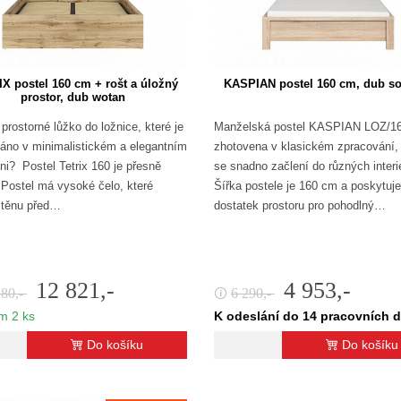
X postel 160 cm + rošt a úložný
KASPIAN postel 160 cm, dub 
prostor, dub wotan
prostorné lůžko do ložnice, které je
Manželská postel KASPIAN LOZ/16
áno v minimalistickém a elegantním
zhotovena v klasickém zpracování, 
ni? Postel Tetrix 160 je přesně
se snadno začlení do různých interi
 Postel má vysoké čelo, které
Šířka postele je 160 cm a poskytuje
stěnu před…
dostatek prostoru pro pohodlný…
12 821,-
4 953,-
280,-
6 290,-
🛈
m 2 ks
K odeslání do 14 pracovních 
Do košíku
Do košíku