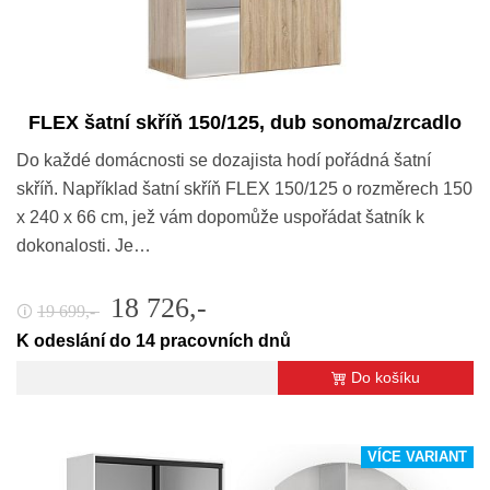
FLEX šatní skříň 150/125, dub sonoma/zrcadlo
Do každé domácnosti se dozajista hodí pořádná šatní
skříň. Například šatní skříň FLEX 150/125 o rozměrech 150
x 240 x 66 cm, jež vám dopomůže uspořádat šatník k
dokonalosti. Je…
18 726,-
19 699,-
🛈
K odeslání do 14 pracovních dnů
Do košíku
VÍCE VARIANT