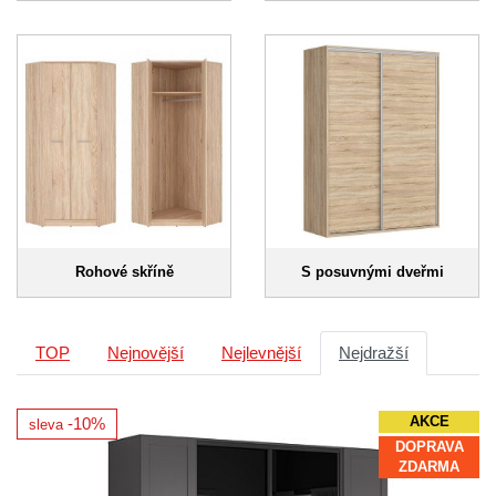
Rohové skříně
S posuvnými dveřmi
TOP
Nejnovější
Nejlevnější
Nejdražší
AKCE
-10%
sleva
DOPRAVA
ZDARMA