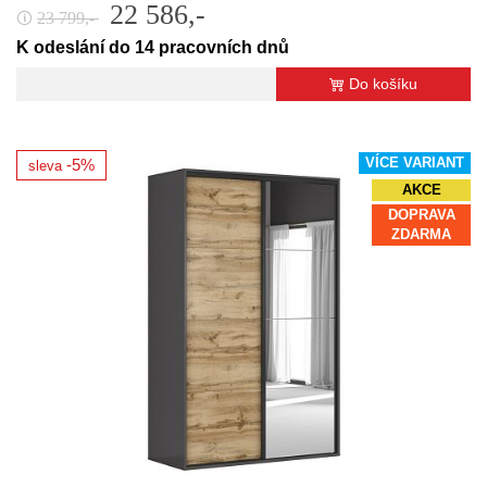
22 586,-
23 799,-
🛈
K odeslání do 14 pracovních dnů
Do košíku
VÍCE VARIANT
-5%
sleva
AKCE
DOPRAVA
ZDARMA