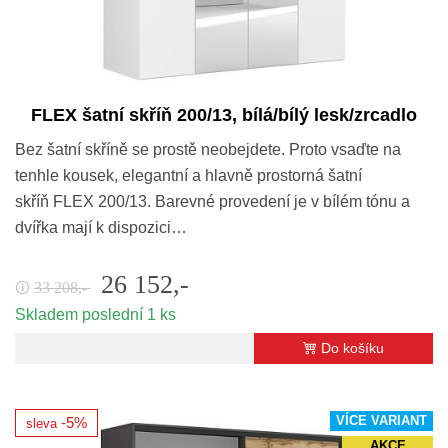
FLEX šatní skříň 200/13, bílá/bílý lesk/zrcadlo
Bez šatní skříně se prostě neobejdete. Proto vsaďte na
tenhle kousek, elegantní a hlavně prostorná šatní
skříň FLEX 200/13. Barevné provedení je v bílém tónu a
dvířka mají k dispozici…
26 152,-
33 208,-
🛈
Skladem poslední 1 ks
Do košíku
VÍCE VARIANT
-5%
sleva
AKCE