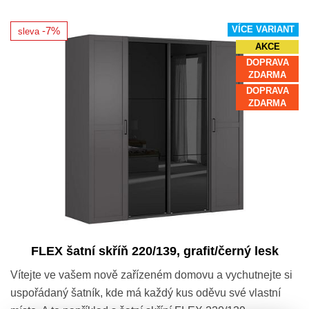
VÍCE VARIANT
-7%
sleva
AKCE
DOPRAVA
ZDARMA
DOPRAVA
ZDARMA
FLEX šatní skříň 220/139, grafit/černý lesk
Vítejte ve vašem nově zařízeném domovu a vychutnejte si
uspořádaný šatník, kde má každý kus oděvu své vlastní