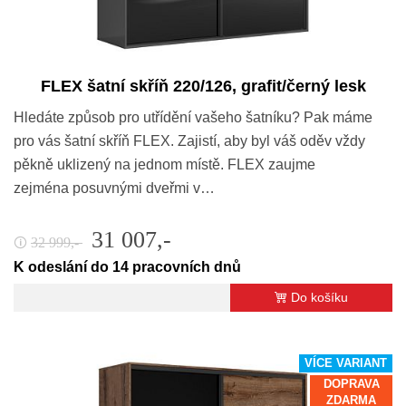
FLEX šatní skříň 220/126, grafit/černý lesk
Hledáte způsob pro utřídění vašeho šatníku? Pak máme
pro vás šatní skříň FLEX. Zajistí, aby byl váš oděv vždy
pěkně uklizený na jednom místě. FLEX zaujme
zejména posuvnými dveřmi v…
31 007,-
32 999,-
🛈
K odeslání do 14 pracovních dnů
Do košíku
VÍCE VARIANT
DOPRAVA
ZDARMA