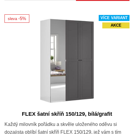
VÍCE VARIANT
-5%
sleva
AKCE
FLEX šatní skříň 150/129, bílá/grafit
Každý milovník pořádku a skvěle uloženého oděvu si
dozajista oblíbí šatní skříň FLEX 150/129, jež vám s tím