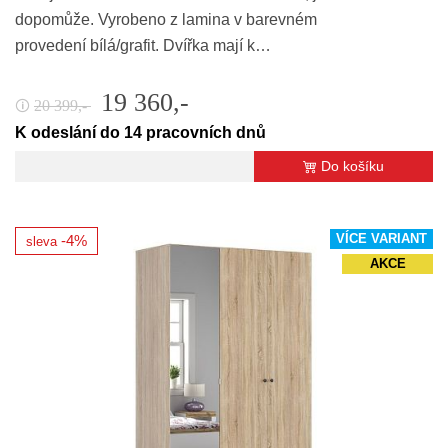
dopomůže. Vyrobeno z lamina v barevném
provedení bílá/grafit. Dvířka mají k…
19 360,-
20 399,-
🛈
K odeslání do 14 pracovních dnů
Do košíku
VÍCE VARIANT
-4%
sleva
AKCE