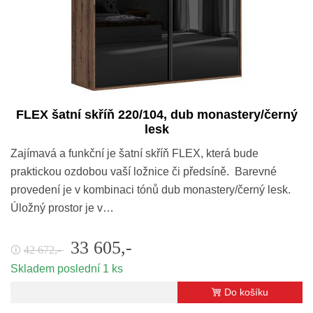
FLEX šatní skříň 220/104, dub monastery/černý
lesk
Zajímavá a funkční je šatní skříň FLEX, která bude
praktickou ozdobou vaší ložnice či předsíně. Barevné
provedení je v kombinaci tónů dub monastery/černý lesk.
Úložný prostor je v…
33 605,-
42 672,-
🛈
Skladem poslední 1 ks
Do košíku