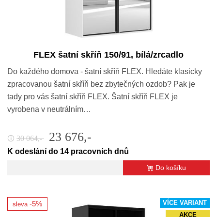
FLEX šatní skříň 150/91, bílá/zrcadlo
Do každého domova - šatní skříň FLEX. Hledáte klasicky
zpracovanou šatní skříň bez zbytečných ozdob? Pak je
tady pro vás šatní skříň FLEX. Šatní skříň FLEX je
vyrobena v neutrálním…
23 676,-
30 064,-
🛈
K odeslání do 14 pracovních dnů
Do košíku
VÍCE VARIANT
-5%
sleva
AKCE