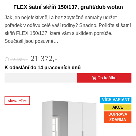
FLEX šatní skříň 150/137, grafit/dub wotan
Jak jen nejefektivněji a bez zbytečné námahy udržet
pořádek v oděvu celé vaší rodiny? Snadno. Pořiďte si šatní
skříň FLEX 150/137, která vám s úklidem pomůže.
Součástí jsou posuvné…
21 372,-
22 499,-
🛈
K odeslání do 14 pracovních dnů
Do košíku
VÍCE VARIANT
-4%
sleva
AKCE
DOPRAVA
ZDARMA