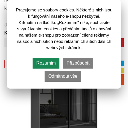
místo. A to například s šatní skříní FLEX 220/139,
která splní vaše…
Pracujeme se soubory cookies. Některé z nich jsou
k fungování našeho e-shopu nezbytné.
32 490,-
Kliknutím na tlačítko „Rozumím“ níže, souhlasíte
35 199,-
🛈
s využívaním cookies a předáním údajů o chování
K odeslání do 14 pracovních dnů
na našem e-shopu pro zobrazení cílené reklamy
na sociálních sítích nebo reklamních sítích dalších
Do košíku
webových stránek.
Rozumím
Přizpůsobit
VÍCE VARIANT
-6%
sleva
AKCE
Odmítnout vše
DOPRAVA
ZDARMA