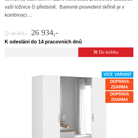
vaší ložnice či předsíně. Barevné provedení skříně je v
kombinaci…
26 934,-
34 202,-
🛈
K odeslání do 14 pracovních dnů
Do košíku
VÍCE VARIANT
DOPRAVA
ZDARMA
DOPRAVA
ZDARMA