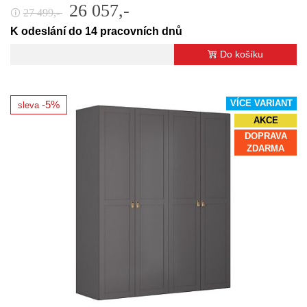
26 057,-
27 499,-
🛈
K odeslání do 14 pracovních dnů
Do košíku
VÍCE VARIANT
-5%
sleva
AKCE
DOPRAVA
ZDARMA