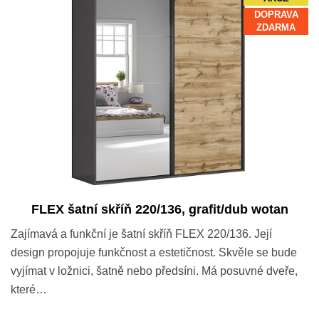
DOPRAVA
ZDARMA
FLEX šatní skříň 220/136, grafit/dub wotan
Zajímavá a funkční je šatní skříň FLEX 220/136. Její
design propojuje funkčnost a estetičnost. Skvěle se bude
vyjímat v ložnici, šatně nebo předsíni. Má posuvné dveře,
které…