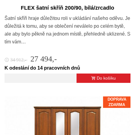
FLEX šatní skříň 200/90, bílá/zrcadlo
Šatní skříň hraje důležitou roli v ukládání našeho oděvu. Je
důležitá k tomu, aby se oblečení neválelo po celém bytě,
ale aby bylo pěkně na jednom místě, přehledně uklizené. S
tím vám…
27 494,-
34 912,-
🛈
K odeslání do 14 pracovních dnů
Do košíku
DOPRAVA
ZDARMA