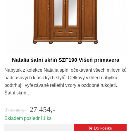
Natalia šatní skříň SZF190 Višeň primavera
Nábytek z kolekce Natalia splní očekávání všech milovníků
nadčasových klasických stylů. Celkový vzhled nábytku
podtrhují vyřezávané reliéfní vzory a ozdobné rukojeti.
Šatní skříň…
27 454,-
34 862,-
🛈
Skladem poslední 1 ks
Do košíku