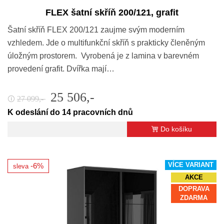
FLEX šatní skříň 200/121, grafit
Šatní skříň FLEX 200/121 zaujme svým moderním
vzhledem. Jde o multifunkční skříň s prakticky členěným
úložným prostorem. Vyrobená je z lamina v barevném
provedení grafit. Dvířka mají…
25 506,-
27 099,-
🛈
K odeslání do 14 pracovních dnů
Do košíku
VÍCE VARIANT
-6%
sleva
AKCE
DOPRAVA
ZDARMA