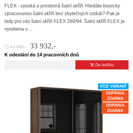
FLEX - vysoká a prostorná šatní skříň. Hledáte klasicky
zpracovanou šatní skříň bez zbytečných ozdob? Pak je
tady pro vás šatní skříň FLEX 260/94. Šatní skříň FLEX je
vyrobena v…
33 932,-
43 088,-
🛈
K odeslání do 14 pracovních dnů
Do košíku
VÍCE VARIANT
DOPRAVA
ZDARMA
DOPRAVA
ZDARMA