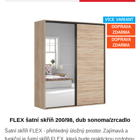
VÍCE VARIANT
DOPRAVA
ZDARMA
DOPRAVA
ZDARMA
FLEX šatní skříň 200/98, dub sonoma/zrcadlo
Šatní skříň FLEX - přehledný úložný prostor. Zajímavá a
funkční je šatní skříň FLEX, která bude praktickou ozdobou