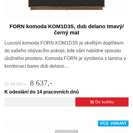
FORN komoda KOM1D3S, dub delano tmavý/
černý mat
Luxusní komoda FORN KOM1D3S je skvělým doplňkem
do vašeho obývacího pokoje, kde vám nabídne spoustu
úložného prostoru. Komoda FORN je vyrobena z lamina v
kombinaci barev dub delano…
8 637,-
10 967,-
🛈
K odeslání do 14 pracovních dnů
Do košíku
VÍCE VARIANT