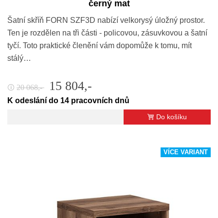
černý mat
Šatní skříň FORN SZF3D nabízí velkorysý úložný prostor.
Ten je rozdělen na tři části - policovou, zásuvkovou a šatní
tyčí. Toto praktické členění vám dopomůže k tomu, mít
stálý…
15 804,-
20 068,-
🛈
K odeslání do 14 pracovních dnů
Do košíku
VÍCE VARIANT