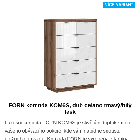
VÍCE VARIANT
FORN komoda KOM6S, dub delano tmavý/bílý
lesk
Luxusní komoda FORN KOM6S je skvělým doplňkem do
vašeho obývacího pokoje, kde vám nabídne spoustu
úložného prostoru. Komoda FORN je vyrobena z lamina