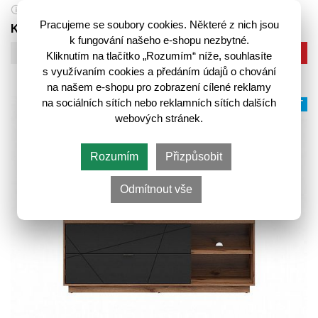
6 521,-
8 280,-
🛈
Pracujeme se soubory cookies. Některé z nich jsou
K odeslání do 14 pracovních dnů
k fungování našeho e-shopu nezbytné.
Do košíku
Kliknutím na tlačítko „Rozumím“ níže, souhlasíte
s využívaním cookies a předáním údajů o chování
na našem e-shopu pro zobrazení cílené reklamy
na sociálních sítích nebo reklamních sítích dalších
VÍCE VARIANT
webových stránek.
Rozumím
Přizpůsobit
Odmítnout vše