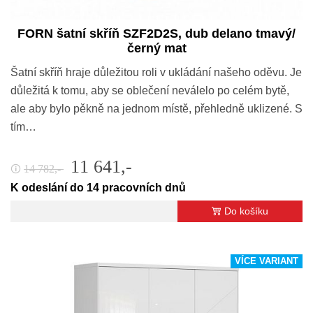
FORN šatní skříň SZF2D2S, dub delano tmavý/
černý mat
Šatní skříň hraje důležitou roli v ukládání našeho oděvu. Je
důležitá k tomu, aby se oblečení neválelo po celém bytě,
ale aby bylo pěkně na jednom místě, přehledně uklizené. S
tím…
11 641,-
14 782,-
🛈
K odeslání do 14 pracovních dnů
Do košíku
VÍCE VARIANT