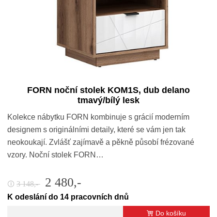
FORN noční stolek KOM1S, dub delano
tmavý/bílý lesk
Kolekce nábytku FORN kombinuje s grácií moderním
designem s originálními detaily, které se vám jen tak
neokoukají. Zvlášť zajímavě a pěkně působí frézované
vzory. Noční stolek FORN…
2 480,-
3 148,-
🛈
K odeslání do 14 pracovních dnů
Do košíku