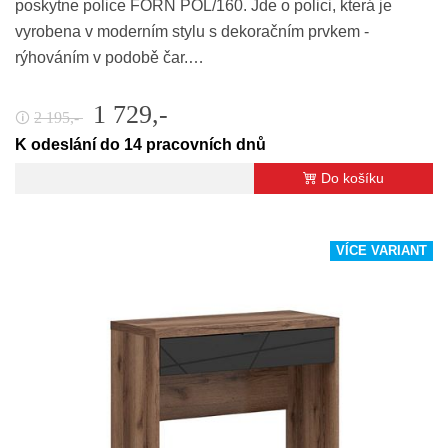
poskytne police FORN POL/160. Jde o polici, která je
vyrobena v moderním stylu s dekoračním prvkem -
rýhováním v podobě čar.…
1 729,-
2 195,-
🛈
K odeslání do 14 pracovních dnů
Do košíku
VÍCE VARIANT