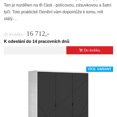
Ten je rozdělen na tři části - policovou, zásuvkovou a šatní
tyčí. Toto praktické členění vám dopomůže k tomu, mít
stálý…
16 712,-
21 222,-
🛈
K odeslání do 14 pracovních dnů
Do košíku
VÍCE VARIANT