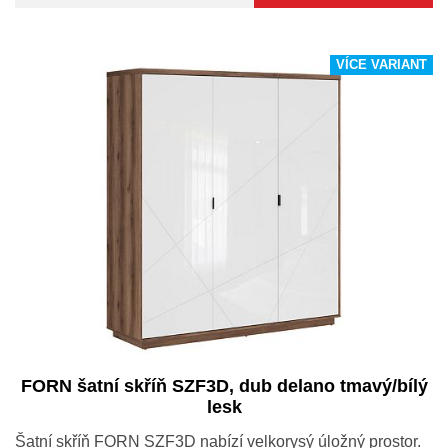
VÍCE VARIANT
FORN šatní skříň SZF3D, dub delano tmavý/bílý
lesk
Šatní skříň FORN SZF3D nabízí velkorysý úložný prostor.