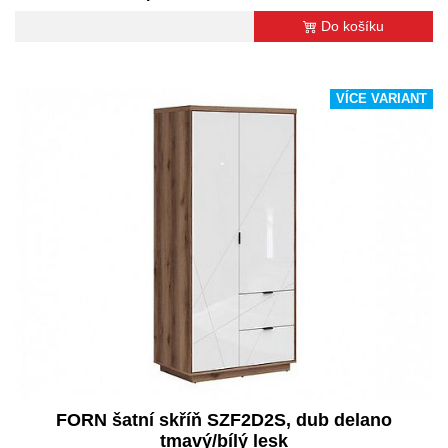
Do košíku
VÍCE VARIANT
FORN šatní skříň SZF2D2S, dub delano
tmavý/bílý lesk