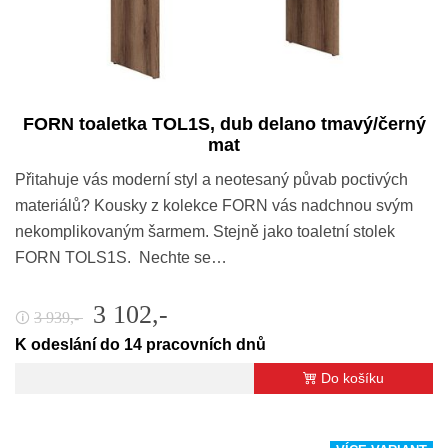
FORN toaletka TOL1S, dub delano tmavý/černý
mat
Přitahuje vás moderní styl a neotesaný půvab poctivých
materiálů? Kousky z kolekce FORN vás nadchnou svým
nekomplikovaným šarmem. Stejně jako toaletní stolek
FORN TOLS1S. Nechte se…
3 102,-
3 939,-
🛈
K odeslání do 14 pracovních dnů
Do košíku