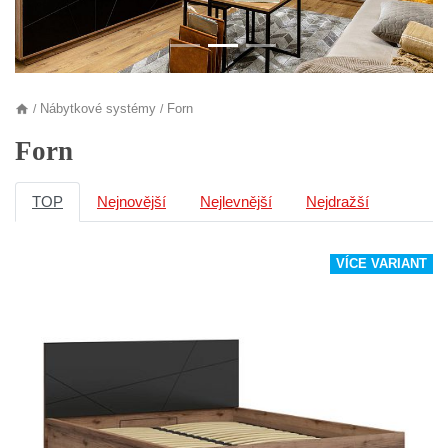
Nábytkové systémy
Forn
/
/
Forn
TOP
Nejnovější
Nejlevnější
Nejdražší
VÍCE VARIANT