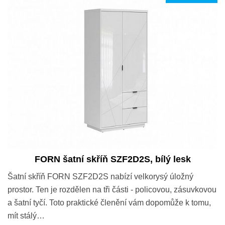
FORN šatní skříň SZF2D2S, bílý lesk
Šatní skříň FORN SZF2D2S nabízí velkorysý úložný
prostor. Ten je rozdělen na tři části - policovou, zásuvkovou
a šatní tyčí. Toto praktické členění vám dopomůže k tomu,
mít stálý…