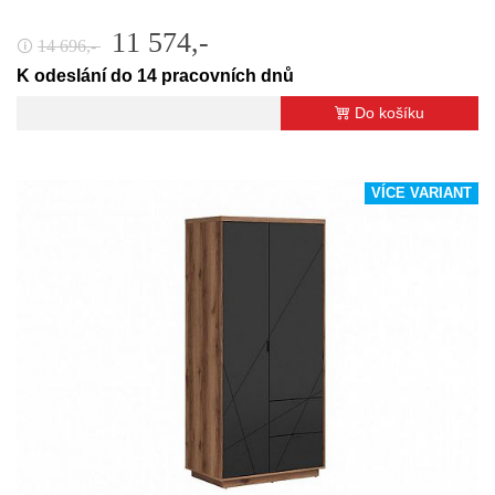
11 574,-
14 696,-
🛈
K odeslání do 14 pracovních dnů
Do košíku
VÍCE VARIANT