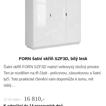
FORN šatní skříň SZF3D, bílý lesk
Šatní skříň FORN SZF3D nabízí velkorysý úložný prostor.
Ten je rozdělen na tři části - policovou, zásuvkovou a šatní
tyčí. Toto praktické členění vám dopomůže k tomu, mít
stálý…
16 810,-
21 346,-
🛈
K odeslání do 14 pracovních dnů