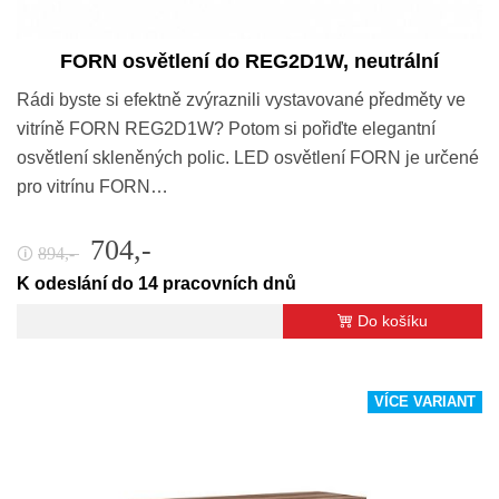
FORN osvětlení do REG2D1W, neutrální
Rádi byste si efektně zvýraznili vystavované předměty ve
vitríně FORN REG2D1W? Potom si pořiďte elegantní
osvětlení skleněných polic. LED osvětlení FORN je určené
pro vitrínu FORN…
704,-
894,-
🛈
K odeslání do 14 pracovních dnů
Do košíku
VÍCE VARIANT