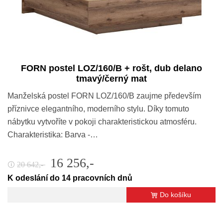
FORN postel LOZ/160/B + rošt, dub delano
tmavý/černý mat
Manželská postel FORN LOZ/160/B zaujme především
příznivce elegantního, moderního stylu. Díky tomuto
nábytku vytvoříte v pokoji charakteristickou atmosféru.
Charakteristika: Barva -…
16 256,-
20 642,-
🛈
K odeslání do 14 pracovních dnů
Do košíku