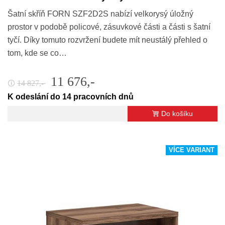
Šatní skříň FORN SZF2D2S nabízí velkorysý úložný
prostor v podobě policové, zásuvkové části a části s šatní
tyčí. Díky tomuto rozvržení budete mít neustálý přehled o
tom, kde se co…
11 676,-
14 827,-
🛈
K odeslání do 14 pracovních dnů
Do košíku
VÍCE VARIANT