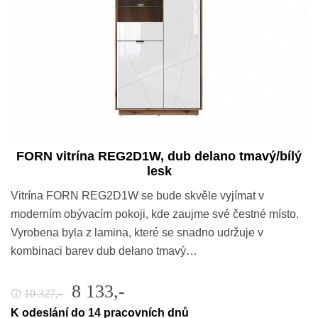
FORN vitrína REG2D1W, dub delano tmavý/bílý
lesk
Vitrína FORN REG2D1W se bude skvěle vyjímat v
moderním obývacím pokoji, kde zaujme své čestné místo.
Vyrobena byla z lamina, které se snadno udržuje v
kombinaci barev dub delano tmavý…
8 133,-
10 327,-
🛈
K odeslání do 14 pracovních dnů