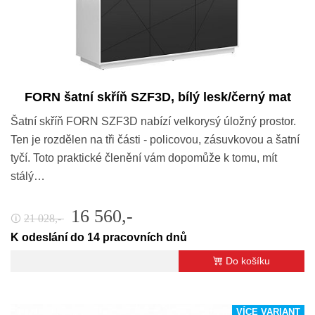
FORN šatní skříň SZF3D, bílý lesk/černý mat
Šatní skříň FORN SZF3D nabízí velkorysý úložný prostor.
Ten je rozdělen na tři části - policovou, zásuvkovou a šatní
tyčí. Toto praktické členění vám dopomůže k tomu, mít
stálý…
16 560,-
21 028,-
🛈
K odeslání do 14 pracovních dnů
Do košíku
VÍCE VARIANT