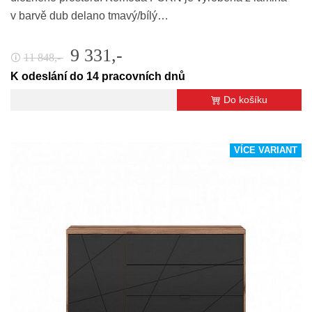
v barvě dub delano tmavý/bílý…
9 331,-
11 848,-
🛈
K odeslání do 14 pracovních dnů
Do košíku
VÍCE VARIANT