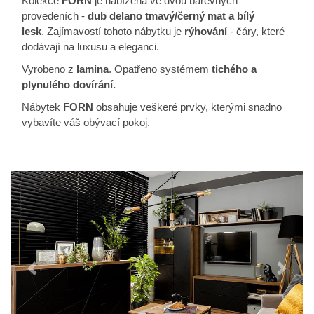
Kolekce
FORN
je nabízena ve dvou barevných
provedeních -
dub delano tmavý/černý mat
a bílý
lesk
. Zajímavostí tohoto nábytku je
rýhování
- čáry, které
dodávají na luxusu a eleganci.
Vyrobeno z
lamina
. Opatřeno systémem
tichého a
plynulého dovírání.
Nábytek
FORN
obsahuje veškeré prvky, kterými snadno
vybavíte váš obývací pokoj.
Předchozí
Další