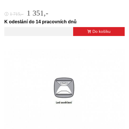
1 351,-
1 715,-
🛈
K odeslání do 14 pracovních dnů
Do košíku