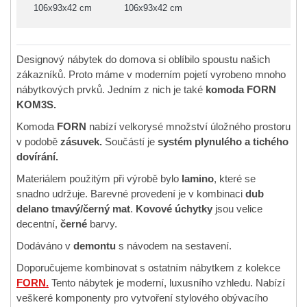
106x93x42 cm
106x93x42 cm
Designový nábytek do domova si oblíbilo spoustu našich
zákazníků. Proto máme v moderním pojetí vyrobeno mnoho
nábytkových prvků. Jedním z nich je také
komoda FORN
KOM3S.
Komoda
FORN
nabízí velkorysé množství úložného prostoru
v podobě
zásuvek.
Součástí je
systém plynulého a tichého
dovírání.
Materiálem použitým při výrobě bylo
lamino
, které se
snadno udržuje. Barevné provedení je v kombinaci
dub
delano tmavý/černý mat
.
Kovové úchytky
jsou velice
decentní,
černé
barvy.
Dodáváno v
demontu
s návodem na sestavení.
Doporučujeme kombinovat s ostatním nábytkem z kolekce
FORN.
Tento nábytek je moderní, luxusního vzhledu. Nabízí
veškeré komponenty pro vytvoření stylového obývacího