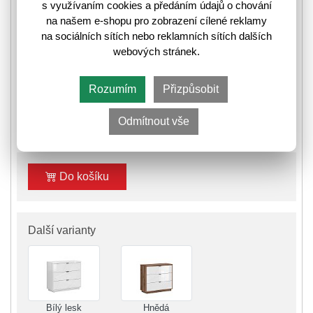
s využívaním cookies a předáním údajů o chování
na našem e-shopu pro zobrazení cílené reklamy
K odeslání do 14 pracovních dnů
na sociálních sítích nebo reklamních sítích dalších
webových stránek.
⛟
Informace k odeslání zboží
Rozumím
Přizpůsobit
6 492,-
8 243,-
Odmítnout vše
🛈
Do košíku
Další varianty
Bílý lesk
Hnědá