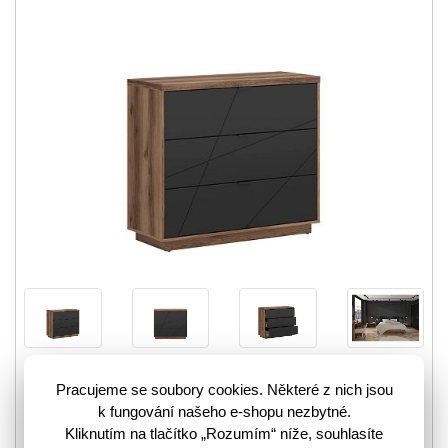
Designový nábytek do domova si oblíbilo spoustu našich
Pracujeme se soubory cookies. Některé z nich jsou
zákazníků. Proto máme v moderním pojetí vyrobeno mnoho
k fungování našeho e-shopu nezbytné.
nábytkových prvků. Jedním z nich je také komoda…
více
Kliknutím na tlačítko „Rozumím“ níže, souhlasíte
3161459
Kód zboží: