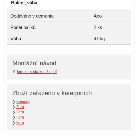
Balení, váha
Dodáváno v demontu
Ano
Počet balíků
2 ks
Váha
47 kg
Montážní návod
📄
forn-komoda-kom3s.pdf
Zboží zařazeno v kategoriích
❯
Komody
❯
Forn
❯
Forn
❯
Forn
❯
Forn