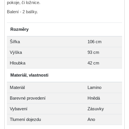
pokoje, či ložnice.
Balení - 2 balíky.
Rozměry
Šířka
106 cm
Výška
93 cm
Hloubka
42 cm
Materiál, vlastnosti
Materiál
Lamino
Barevné provedení
Hnědá
Vybavení
Zásuvky
Tlumení dojezdu
Ano