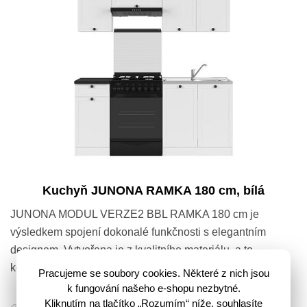
Kuchyň JUNONA RAMKA 180 cm, bílá
JUNONA MODUL VERZE2 BBL RAMKA 180 cm je
výsledkem spojení dokonalé funkčnosti s elegantním
designem. Vytvořena je z kvalitního materiálu, a to
kombinací lamina a MDF v neutrálním…
Pracujeme se soubory cookies. Některé z nich jsou
k fungování našeho e-shopu nezbytné.
6 999,-
Kliknutím na tlačítko „Rozumím“ níže, souhlasíte