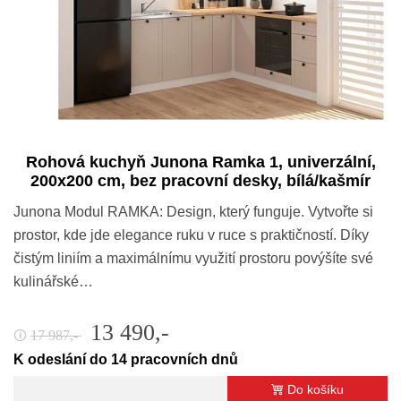
Rohová kuchyň Junona Ramka 1, univerzální,
200x200 cm, bez pracovní desky, bílá/kašmír
Junona Modul RAMKA: Design, který funguje. Vytvořte si
prostor, kde jde elegance ruku v ruce s praktičností. Díky
čistým liniím a maximálnímu využití prostoru povýšíte své
kulinářské…
13 490,-
17 987,-
🛈
K odeslání do 14 pracovních dnů
Do košíku