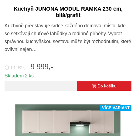
Kuchyň JUNONA MODUL RAMKA 230 cm,
bílá/grafit
Kuchyně představuje srdce každého domova, místo, kde
se setkávají chuťové lahůdky a rodinné příběhy. Vybrat
správnou kuchyňskou sestavu může být rozhodnutím, které
ovlivní nejen…
9 999,-
13 999,-
🛈
Skladem 2 ks
Do košíku
VÍCE VARIANT