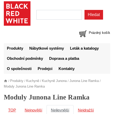
Prázdný košík
Produkty
Nábytkové systémy
Leták a katalogy
Obchodní podmínky
Doprava a platba
O společnosti
Prodejci
Kontakty
Produkty
Kuchyně
Kuchyně Junona
Junona Line Ramka
/
/
/
/
/
Moduly Junona Line Ramka
Moduly Junona Line Ramka
TOP
Nejnovější
Nejlevnější
Nejdražší