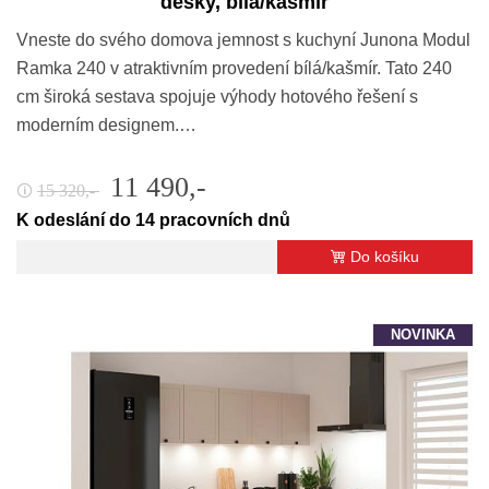
desky, bílá/kašmír
Vneste do svého domova jemnost s kuchyní Junona Modul
Ramka 240 v atraktivním provedení bílá/kašmír. Tato 240
cm široká sestava spojuje výhody hotového řešení s
moderním designem.…
11 490,-
15 320,-
🛈
K odeslání do 14 pracovních dnů
Do košíku
NOVINKA