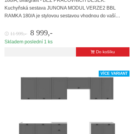
180/A, bílá/grafit - BEZ PRACOVNÍCH DESEK.
Kuchyňská sestava JUNONA MODUL VERZE2 BBL
RAMKA 180/A je stylovou sestavou vhodnou do vaší…
8 999,-
11 999,-
🛈
Skladem poslední 1 ks
Do košíku
VÍCE VARIANT