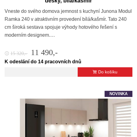
desky, bílá/kašmír
Vneste do svého domova jemnost s kuchyní Junona Modul
Ramka 240 v atraktivním provedení bílá/kašmír. Tato 240
cm široká sestava spojuje výhody hotového řešení s
moderním designem.…
11 490,-
15 320,-
🛈
K odeslání do 14 pracovních dnů
Do košíku
NOVINKA