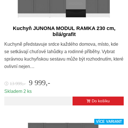
Kuchyň JUNONA MODUL RAMKA 230 cm,
bílá/grafit
Kuchyně představuje srdce každého domova, místo, kde
se setkávají chuťové lahůdky a rodinné příběhy. Vybrat
správnou kuchyňskou sestavu může být rozhodnutím, které
ovlivní nejen…
9 999,-
13 999,-
🛈
Skladem 2 ks
Do košíku
VÍCE VARIANT