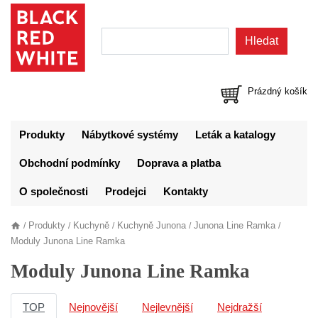
Prázdný košík
Produkty
Nábytkové systémy
Leták a katalogy
Obchodní podmínky
Doprava a platba
O společnosti
Prodejci
Kontakty
Produkty
Kuchyně
Kuchyně Junona
Junona Line Ramka
/
/
/
/
/
Moduly Junona Line Ramka
Moduly Junona Line Ramka
TOP
Nejnovější
Nejlevnější
Nejdražší