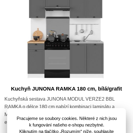
Kuchyň JUNONA RAMKA 180 cm, bílá/grafit
Kuchyňská sestava JUNONA MODUL VERZE2 BBL
RAMKA o délce 180 cm nabízí kombinaci laminátu a
MDF, zajišťující vysokou kvalitu a estetický vzhled. S
Pracujeme se soubory cookies. Některé z nich jsou
elegantní barvou bílá/grafit se stane…
k fungování našeho e-shopu nezbytné.
Kliknutím na tlačítko „Rozumím“ níže, souhlasíte