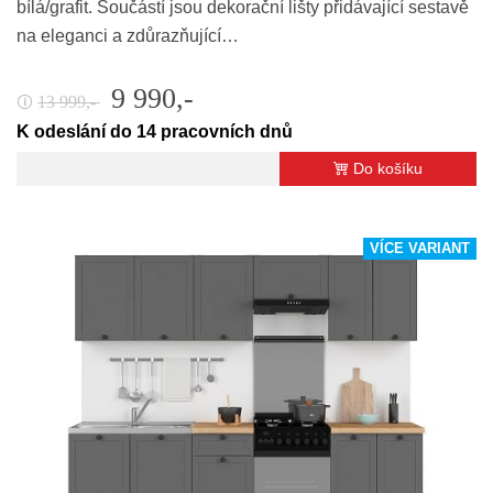
bílá/grafit. Součástí jsou dekorační lišty přidávající sestavě
na eleganci a zdůrazňující…
9 990,-
13 999,-
🛈
K odeslání do 14 pracovních dnů
Do košíku
VÍCE VARIANT