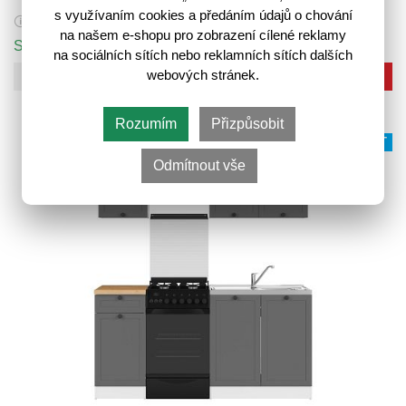
6 999,-
s využívaním cookies a předáním údajů o chování
9 999,-
🛈
na našem e-shopu pro zobrazení cílené reklamy
Skladem 3 ks
na sociálních sítích nebo reklamních sítích dalších
webových stránek.
Do košíku
Rozumím
Přizpůsobit
VÍCE VARIANT
Odmítnout vše