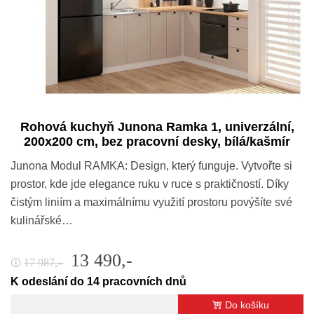
Rohová kuchyň Junona Ramka 1, univerzální,
200x200 cm, bez pracovní desky, bílá/kašmír
Junona Modul RAMKA: Design, který funguje. Vytvořte si
prostor, kde jde elegance ruku v ruce s praktičností. Díky
čistým liniím a maximálnímu využití prostoru povýšíte své
kulinářské…
13 490,-
17 987,-
🛈
K odeslání do 14 pracovních dnů
Do košíku