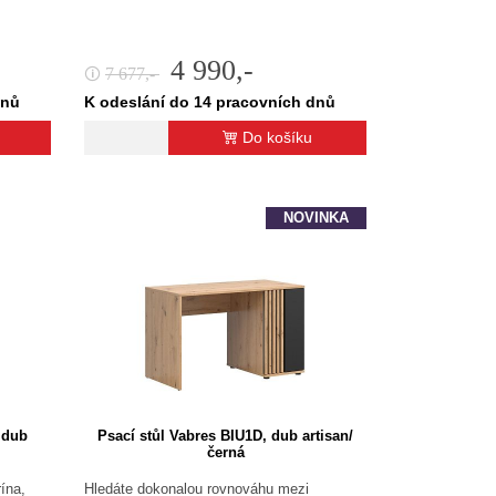
4 990,-
7 677,-
🛈
dnů
K odeslání do 14 pracovních dnů
Do košíku
NOVINKA
 dub
Psací stůl Vabres BIU1D, dub artisan/
černá
ína,
Hledáte dokonalou rovnováhu mezi