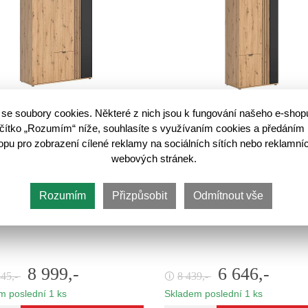
se soubory cookies. Některé z nich jsou k fungování našeho e-shop
skříň Vabres SZF4D, dub artisan/
VABRES šatní skříň SZF3D, dub a
černá
černá
lačítko „Rozumím“ níže, souhlasíte s využívaním cookies a předáním 
u pro zobrazení cílené reklamy na sociálních sítích nebo reklamníc
 ložnici s dostatkem prostoru
Šatní skříň VABRES SZF3D předst
webových stránek.
ytvořit díky šatní skříni s
elegantní a praktické řešení pro vyt
mi VABRES SZF4D, která zaujme
přídavného úložného prostoru ve va
racováním. Její součástí
ložnici. Díky svému modernímu
Rozumím
Přizpůsobit
Odmítnout vše
korační lamely. Uvnitř skříně…
industriálnímu stylu s dekoračními
8 999,-
6 646,-
845,-
8 439,-
🛈
m poslední 1 ks
Skladem poslední 1 ks