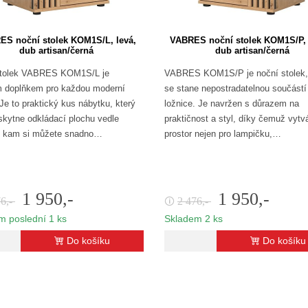
S noční stolek KOM1S/L, levá,
VABRES noční stolek KOM1S/P, 
dub artisan/černá
dub artisan/černá
stolek VABRES KOM1S/L je
VABRES KOM1S/P je noční stolek,
m doplňkem pro každou moderní
se stane nepostradatelnou součástí
 Je to praktický kus nábytku, který
ložnice. Je navržen s důrazem na
kytne odkládací plochu vedle
praktičnost a styl, díky čemuž vytvá
, kam si můžete snadno…
prostor nejen pro lampičku,…
1 950,-
1 950,-
76,-
2 476,-
🛈
m poslední 1 ks
Skladem 2 ks
Do košíku
Do košíku