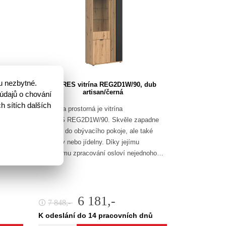
u nezbytné.
rtisan/
VABRES vitrína REG2D1W/90, dub
artisan/černá
údajů o chování
h sítích dalších
avuje
Vysoká a prostorná je vitrína
voření
VABRES REG2D1W/90. Skvěle zapadne
ší
nejenom do obývacího pokoje, ale také
pracovny nebo jídelny. Díky jejímu
…
modernímu zpracování osloví nejednoho…
6 181,-
7 848,-
🛈
K odeslání do 14 pracovních dnů