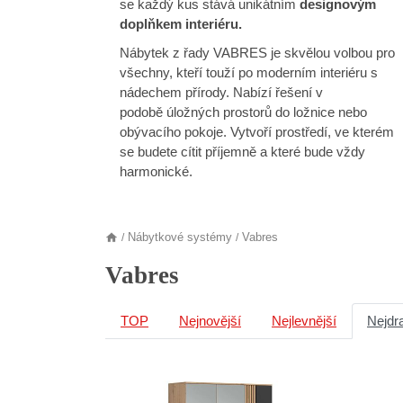
se každý kus stává unikátním
designovým
doplňkem interiéru.
Nábytek z řady VABRES je skvělou volbou pro
všechny, kteří touží po moderním interiéru s
nádechem přírody. Nabízí řešení v
podobě úložných prostorů do ložnice nebo
obývacího pokoje. Vytvoří prostředí, ve kterém
se budete cítit příjemně a které bude vždy
harmonické.
Nábytkové systémy
Vabres
/
/
Vabres
TOP
Nejnovější
Nejlevnější
Nejdr