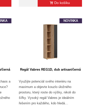
Do košíku
INKA
NOVINKA
n/černá
Regál Vabres REG1D, dub artisan/černá
 chaos a
Využijte potenciál svého interiéru na
 ruce?
maximum a objevte kouzlo úložného
je
prostoru, který roste do výšky, nikoli do
ložného
šířky. Vysoký regál Vabres je ideálním
řešením pro každého, kdo hledá…