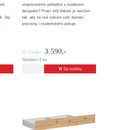
ení
stoprocentním pohodlím a moderním
designem? Psací stůl Vabres je navržen
. Její
tak, aby se stal srdcem vaší domácí
…
pracovny i studentského pokoje.
Kombinuje…
3 590,-
5 524,-
🛈
Skladem 2 ks
Do košíku