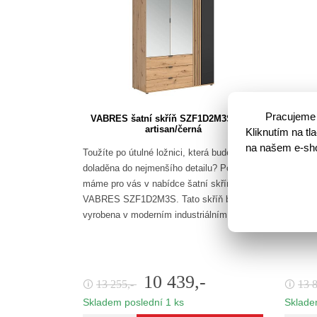
Pracujeme 
VABRES šatní skříň SZF1D2M3S, dub
Šatní 
artisan/černá
Kliknutím na t
na našem e-shop
Toužíte po útulné ložnici, která bude
Útulnou
doladěna do nejmenšího detailu? Potom
můžete v
máme pro vás v nabídce šatní skříň
lamela
VABRES SZF1D2M3S. Tato skříň byla
svým zp
vyrobena v moderním industriálním…
jsou de
10 439,-
13 255,-
13 
🛈
🛈
Skladem poslední 1 ks
Sklade