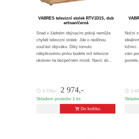
VABRES televizní stolek RTV1D1S, dub
VABRE
artisan/černá
Snad v žádném obývacím pokoji nemůže
Noční 
chybět televizní stolek. Jde o nedílnou
ideální
součást obýváku. Díky tomuto
ložnici.
nábytkovému prvku budete mít televizor
vám pos
ukotven na bezpečném místě. Navíc do…
postele
2 974,-
3 776,-
2 4
🛈
🛈
Skladem poslední 1 ks
Sklade
Do košíku