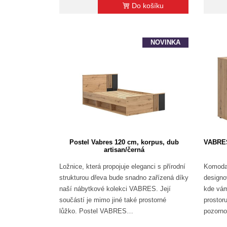
Do košíku
NOVINKA
Postel Vabres 120 cm, korpus, dub
VABRES
artisan/černá
Ložnice, která propojuje eleganci s přírodní
Komod
strukturou dřeva bude snadno zařízená díky
designo
naší nábytkové kolekci VABRES. Její
kde vám
součástí je mimo jiné také prostorné
prostor
lůžko. Postel VABRES…
pozorno
lamelá