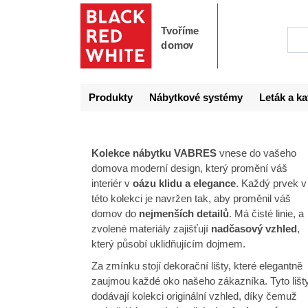
Produkty
Nábytkové systémy
Leták a ka
Kolekce nábytku VABRES
vnese do vašeho
domova moderní design, který promění váš
interiér v
oázu klidu a elegance
. Každý prvek v
této kolekci je navržen tak, aby proměnil váš
domov do
nejmenších detailů
. Má čisté linie, a
zvolené materiály zajišťují
nadčasový vzhled
,
který působí uklidňujícím dojmem.
Za zmínku stojí dekorační lišty, které elegantně
zaujmou každé oko našeho zákazníka. Tyto lišt
dodávají kolekci originální vzhled, díky čemuž