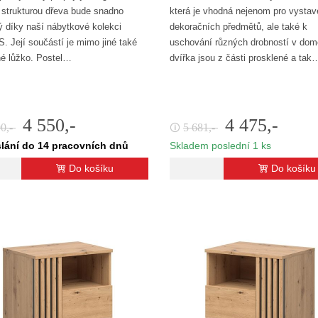
í strukturou dřeva bude snadno
která je vhodná nejenom pro vystav
ý díky naší nábytkové kolekci
dekoračních předmětů, ale také k
 Její součástí je mimo jiné také
uschování různých drobností v domě
né lůžko. Postel…
dvířka jsou z části prosklené a tak
4 550,-
4 475,-
00,-
5 681,-
🛈
lání do 14 pracovních dnů
Skladem poslední 1 ks
Do košíku
Do košíku