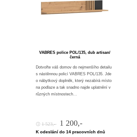
VABRES police POL/135, dub artisan/
černá
Dotvořte váš domov do nejmenšího detailu
s nástěnnou policí VABRES POL/135. Jde
o nábytkový doplněk, který nezabírá místo
na podlaze a tak snadno najde uplatnění v
různých místnostech…
1 200,-
1 523,-
🛈
K odeslání do 14 pracovních dnů