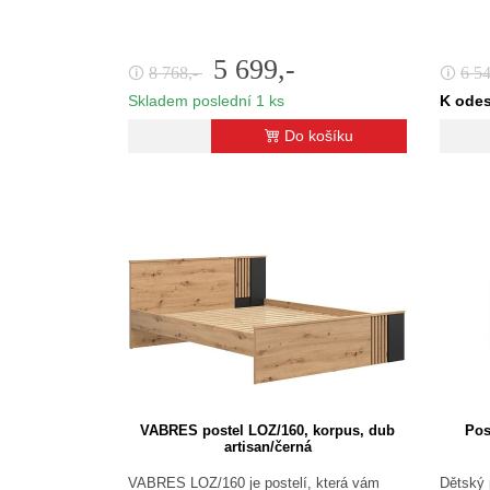
5 699,-
8 768,-
6 5
🛈
🛈
Skladem poslední 1 ks
K odes
Do košíku
VABRES postel LOZ/160, korpus, dub
Pos
artisan/černá
VABRES LOZ/160 je postelí, která vám
Dětský 