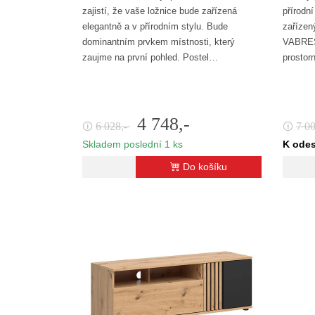
zajistí, že vaše ložnice bude zařízená
přírodn
elegantně a v přírodním stylu. Bude
zařízen
dominantním prvkem místnosti, který
VABRES.
zaujme na první pohled. Postel…
prostor
4 748,-
6 028,-
7 0
🛈
🛈
Skladem poslední 1 ks
K odes
Do košíku