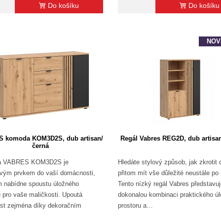
Do košíku
Do košíku
NOV
 komoda KOM3D2S, dub artisan/
Regál Vabres REG2D, dub artisa
černá
a VABRES KOM3D2S je
Hledáte stylový způsob, jak zkrotit
vým prvkem do vaší domácnosti,
přitom mít vše důležité neustále po
 nabídne spoustu úložného
Tento nízký regál Vabres představu
u pro vaše maličkosti. Upoutá
dokonalou kombinaci praktického ú
st zejména díky dekoračním
prostoru a…
m, které…