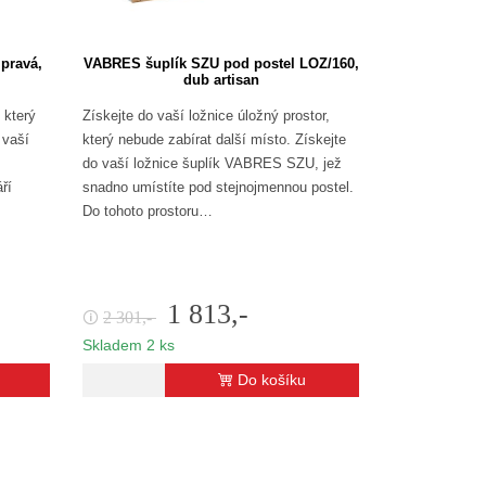
pravá,
VABRES šuplík SZU pod postel LOZ/160,
dub artisan
 který
Získejte do vaší ložnice úložný prostor,
 vaší
který nebude zabírat další místo. Získejte
do vaší ložnice šuplík VABRES SZU, jež
ří
snadno umístíte pod stejnojmennou postel.
Do tohoto prostoru…
1 813,-
2 301,-
🛈
Skladem 2 ks
Do košíku