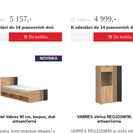
5 157,-
4 999,-
48,-
7 691,-
🛈
lání do 14 pracovních dnů
K odeslání do 14 pracovních 
Do košíku
Do košíku
NOVINKA
tel Vabres 90 cm, korpus, dub
VABRES vitrína REG1D1W/90,
artisan/černá
artisan/černá
pokoj, který propojuje eleganci s
VABRES REG1D1W/90 je nízká vitr