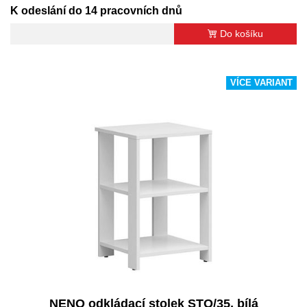
K odeslání do 14 pracovních dnů
Do košíku
VÍCE VARIANT
NENO odkládací stolek STO/35, bílá