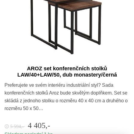
AROZ set konferenčních stolků
LAW/40+LAW/50, dub monastery/černá
Preferujete ve svém interiéru industriální styl? Sada
konferenčních stolků Aroz bude skvělým doplňkem. Set se
skládá z jednoho stolku o rozměru 40 x 40 cm a druhého o
rozměru 50 x 50…
4 405,-
5 594,-
🛈