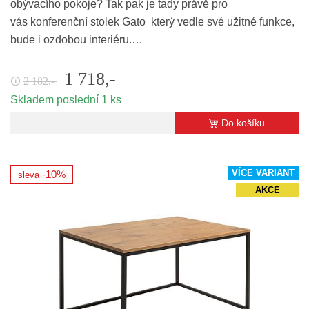
obývacího pokoje? Tak pak je tady právě pro
vás konferenční stolek Gato který vedle své užitné funkce,
bude i ozdobou interiéru.…
1 718,-
2 182,-
🛈
Skladem poslední 1 ks
Do košíku
VÍCE VARIANT
-10%
sleva
AKCE