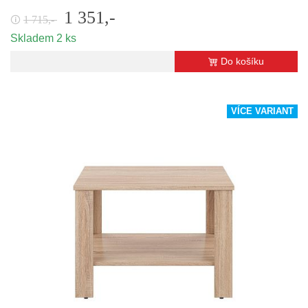
1 351,-
1 715,-
🛈
Skladem 2 ks
Do košíku
VÍCE VARIANT