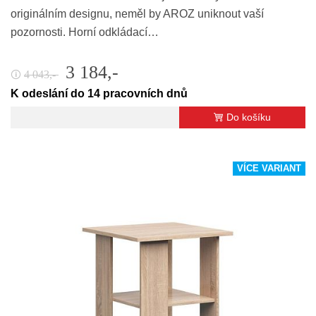
originálním designu, neměl by AROZ uniknout vaší
pozornosti. Horní odkládací…
3 184,-
4 043,-
🛈
K odeslání do 14 pracovních dnů
Do košíku
VÍCE VARIANT