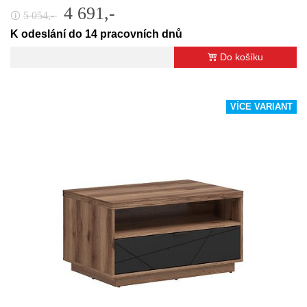
4 691,-
5 054,-
🛈
K odeslání do 14 pracovních dnů
Do košíku
VÍCE VARIANT