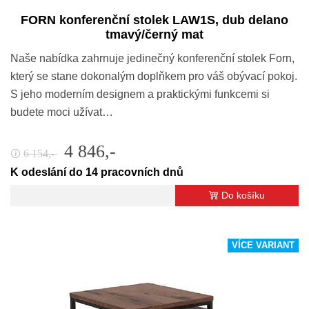
FORN konferenční stolek LAW1S, dub delano
tmavý/černý mat
Naše nabídka zahrnuje jedinečný konferenční stolek Forn,
který se stane dokonalým doplňkem pro váš obývací pokoj.
S jeho moderním designem a praktickými funkcemi si
budete moci užívat…
4 846,-
6 154,-
🛈
K odeslání do 14 pracovních dnů
Do košíku
VÍCE VARIANT