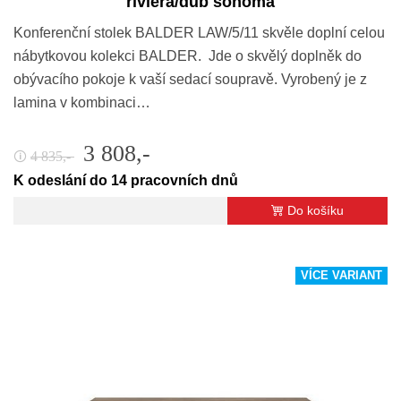
riviéra/dub sonoma
Konferenční stolek BALDER LAW/5/11 skvěle doplní celou
nábytkovou kolekci BALDER. Jde o skvělý doplněk do
obývacího pokoje k vaší sedací soupravě. Vyrobený je z
lamina v kombinaci…
3 808,-
4 835,-
🛈
K odeslání do 14 pracovních dnů
Do košíku
VÍCE VARIANT