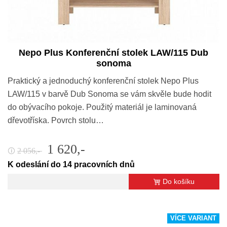
Nepo Plus Konferenční stolek LAW/115 Dub
sonoma
Praktický a jednoduchý konferenční stolek Nepo Plus
LAW/115 v barvě Dub Sonoma se vám skvěle bude hodit
do obývacího pokoje. Použitý materiál je laminovaná
dřevotříska. Povrch stolu…
1 620,-
2 056,-
🛈
K odeslání do 14 pracovních dnů
Do košíku
VÍCE VARIANT