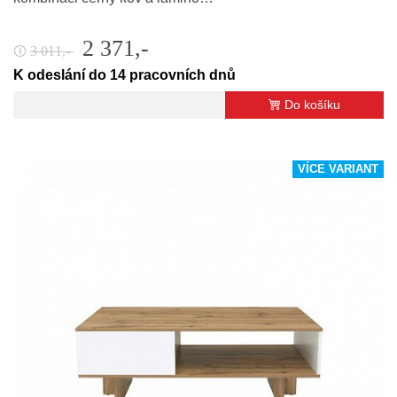
2 371,-
3 011,-
🛈
K odeslání do 14 pracovních dnů
Do košíku
VÍCE VARIANT