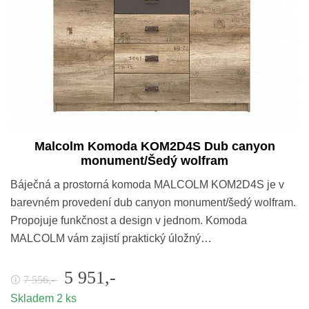
Malcolm Komoda KOM2D4S Dub canyon
monument/Šedý wolfram
Báječná a prostorná komoda MALCOLM KOM2D4S je v
barevném provedení dub canyon monument/šedý wolfram.
Propojuje funkčnost a design v jednom. Komoda
MALCOLM vám zajistí praktický úložný…
5 951,-
7 556,-
🛈
Skladem 2 ks