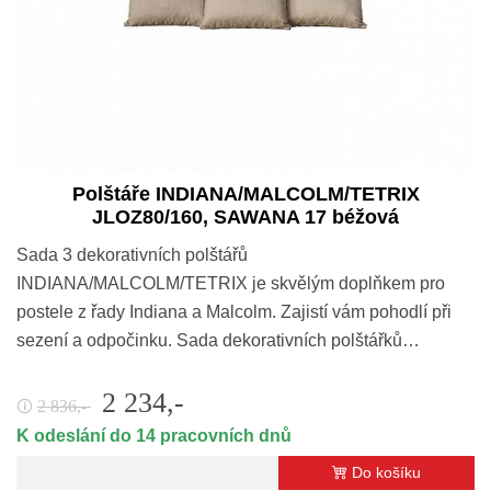
Polštáře INDIANA/MALCOLM/TETRIX
JLOZ80/160, SAWANA 17 béžová
Sada 3 dekorativních polštářů
INDIANA/MALCOLM/TETRIX je skvělým doplňkem pro
postele z řady Indiana a Malcolm. Zajistí vám pohodlí při
sezení a odpočinku. Sada dekorativních polštářků…
2 234,-
2 836,-
🛈
K odeslání do 14 pracovních dnů
Do košíku