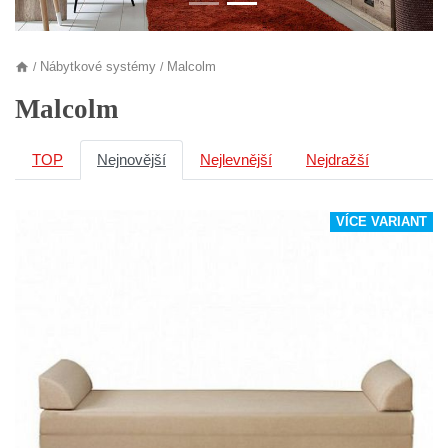
Nábytkové systémy
Malcolm
/
/
Malcolm
TOP
Nejnovější
Nejlevnější
Nejdražší
VÍCE VARIANT