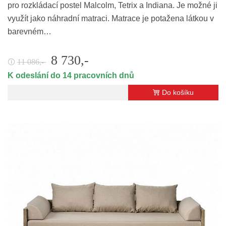
pro rozkládací postel Malcolm, Tetrix a Indiana. Je možné ji
využít jako náhradní matraci. Matrace je potažena látkou v
barevném…
8 730,-
11 086,-
🛈
K odeslání do 14 pracovních dnů
Do košíku