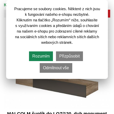
K odeslání do 14 pracovních dnů
Pracujeme se soubory cookies. Některé z nich jsou
Do košíku
k fungování našeho e-shopu nezbytné.
Kliknutím na tlačítko „Rozumím“ níže, souhlasíte
s využívaním cookies a předáním údajů o chování
na našem e-shopu pro zobrazení cílené reklamy
na sociálních sítích nebo reklamních sítích dalších
webových stránek.
Rozumím
Přizpůsobit
Odmítnout vše
MALCOLM šuplík do LOZ/120, dub monument