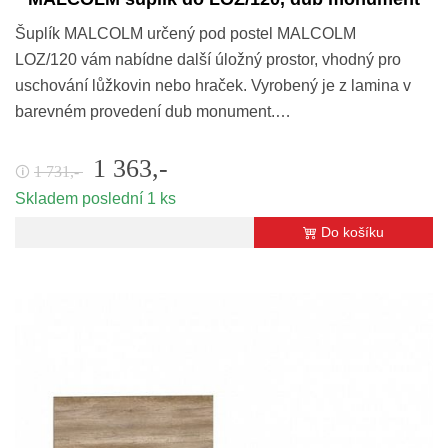
Šuplík MALCOLM určený pod postel MALCOLM
LOZ/120 vám nabídne další úložný prostor, vhodný pro
uschování lůžkovin nebo hraček. Vyrobený je z lamina v
barevném provedení dub monument.…
1 363,-
1 731,-
🛈
Skladem poslední 1 ks
Do košíku