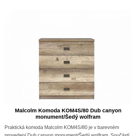
Malcolm Komoda KOM4S/80 Dub canyon
monument/Šedý wolfram
Praktická komoda Malcolm KOM4S/80 je v barevném
provedení Dub canyon monument/Šedý wolfram. Součástí