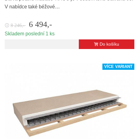
V nabídce také béžové…
6 494,-
8 246,-
🛈
Skladem poslední 1 ks
Do košíku
VÍCE VARIANT