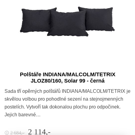
Polštáře INDIANA/MALCOLM/TETRIX
JLOZ80/160, Solar 99 - černá
Sada tří opěrných polštářů INDIANA/MALCOLM/TETRIX je
skvělou volbou pro pohodlné sezení na stejnojmenných
postelích. Vytvoří tak dokonalou plochu pro odpočinek.
Jejich barevné…
2 114,-
2 684,-
🛈