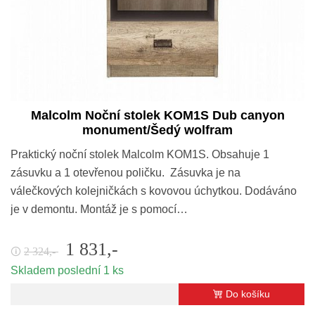
Malcolm Noční stolek KOM1S Dub canyon
monument/Šedý wolfram
Praktický noční stolek Malcolm KOM1S. Obsahuje 1
zásuvku a 1 otevřenou poličku. Zásuvka je na
válečkových kolejničkách s kovovou úchytkou. Dodáváno
je v demontu. Montáž je s pomocí…
1 831,-
2 324,-
🛈
Skladem poslední 1 ks
Do košíku