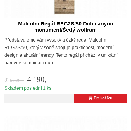
Malcolm Regál REG2S/50 Dub canyon
monument/Šedý wolfram
Představujeme vám vysoký a úzký regál Malcolm
REG2S/50, který v sobě spojuje praktičnost, moderní
design a aktuální trendy. Tento regál přichází v unikátní
barevné kombinaci dub…
4 190,-
5 320,-
🛈
Skladem poslední 1 ks
Do košíku