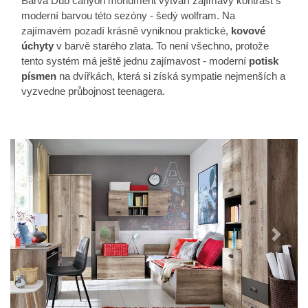
Barva Dub canyon monument vytváří zajímavý kontrast s
moderní barvou této sezóny - šedý wolfram. Na
zajímavém pozadí krásně vyniknou praktické,
kovové
úchyty
v barvě starého zlata. To není všechno, protože
tento systém má ještě jednu zajímavost - moderní
potisk
písmen
na dvířkách, která si získá sympatie nejmenších a
vyzvedne průbojnost teenagera.
Předchozí
Další