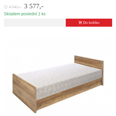
3 577,-
4 542,-
🛈
Skladem poslední 1 ks
Do košíku