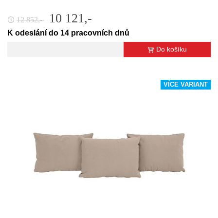
10 121,-
12 852,-
🛈
K odeslání do 14 pracovních dnů
Do košíku
VÍCE VARIANT