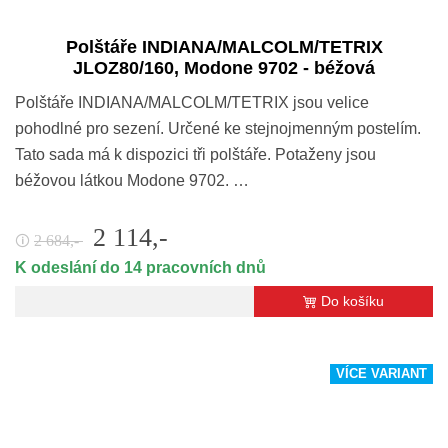
Polštáře INDIANA/MALCOLM/TETRIX
JLOZ80/160, Modone 9702 - béžová
Polštáře INDIANA/MALCOLM/TETRIX jsou velice
pohodlné pro sezení. Určené ke stejnojmenným postelím.
Tato sada má k dispozici tři polštáře. Potaženy jsou
béžovou látkou Modone 9702. …
2 114,-
2 684,-
🛈
K odeslání do 14 pracovních dnů
Do košíku
VÍCE VARIANT