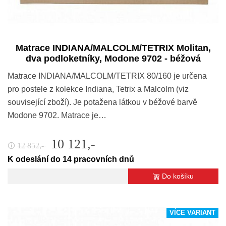
Matrace INDIANA/MALCOLM/TETRIX Molitan,
dva podloketníky, Modone 9702 - béžová
Matrace INDIANA/MALCOLM/TETRIX 80/160 je určena
pro postele z kolekce Indiana, Tetrix a Malcolm (viz
související zboží). Je potažena látkou v béžové barvě
Modone 9702. Matrace je…
10 121,-
12 852,-
🛈
K odeslání do 14 pracovních dnů
Do košíku
VÍCE VARIANT