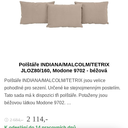
Polštáře INDIANA/MALCOLM/TETRIX
JLOZ80/160, Modone 9702 - béžová
Polštáře INDIANA/MALCOLM/TETRIX jsou velice
pohodlné pro sezení. Určené ke stejnojmenným postelím.
Tato sada má k dispozici tři polštáře. Potaženy jsou
béžovou látkou Modone 9702. …
2 114,-
2 684,-
🛈
K odeslání do 14 pracovních dnů