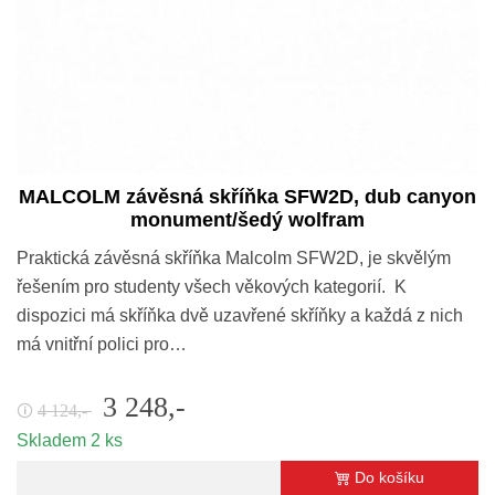
MALCOLM závěsná skříňka SFW2D, dub canyon
monument/šedý wolfram
Praktická závěsná skříňka Malcolm SFW2D, je skvělým
řešením pro studenty všech věkových kategorií. K
dispozici má skříňka dvě uzavřené skříňky a každá z nich
má vnitřní polici pro…
3 248,-
4 124,-
🛈
Skladem 2 ks
Do košíku