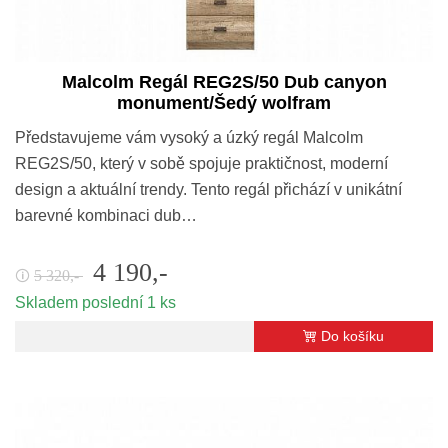
Malcolm Regál REG2S/50 Dub canyon
monument/Šedý wolfram
Představujeme vám vysoký a úzký regál Malcolm
REG2S/50, který v sobě spojuje praktičnost, moderní
design a aktuální trendy. Tento regál přichází v unikátní
barevné kombinaci dub…
4 190,-
5 320,-
🛈
Skladem poslední 1 ks
Do košíku