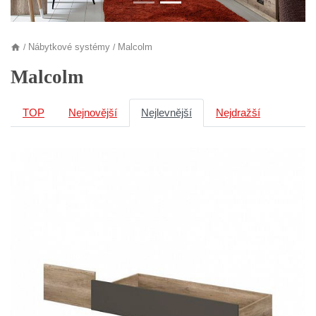
Nábytkové systémy
Malcolm
/
/
Malcolm
TOP
Nejnovější
Nejlevnější
Nejdražší