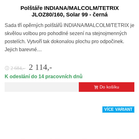
Polštáře INDIANA/MALCOLM/TETRIX
JLOZ80/160, Solar 99 - černá
Sada tří opěrných polštářů INDIANA/MALCOLM/TETRIX je
skvělou volbou pro pohodlné sezení na stejnojmenných
postelích. Vytvoří tak dokonalou plochu pro odpočinek.
Jejich barevné…
2 114,-
2 684,-
🛈
K odeslání do 14 pracovních dnů
Do košíku
VÍCE VARIANT