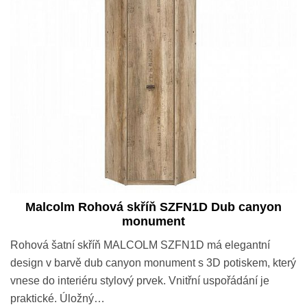
Malcolm Rohová skříň SZFN1D Dub canyon
monument
Rohová šatní skříň MALCOLM SZFN1D má elegantní
design v barvě dub canyon monument s 3D potiskem, který
vnese do interiéru stylový prvek. Vnitřní uspořádání je
praktické. Úložný…