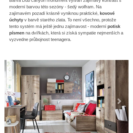
Barva Dub canyon monument vytváří zajímavý kontrast s
moderní barvou této sezóny - šedý wolfram. Na
zajímavém pozadí krásně vyniknou praktické,
kovové
úchyty
v barvě starého zlata. To není všechno, protože
tento systém má ještě jednu zajímavost - moderní
potisk
písmen
na dvířkách, která si získá sympatie nejmenších a
vyzvedne průbojnost teenagera.
Předchozí
Další