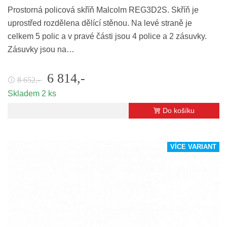
Prostorná policová skříň Malcolm REG3D2S. Skříň je
uprostřed rozdělena dělící stěnou. Na levé straně je
celkem 5 polic a v pravé části jsou 4 police a 2 zásuvky.
Zásuvky jsou na…
6 814,-
8 652,-
🛈
Skladem 2 ks
Do košíku
VÍCE VARIANT