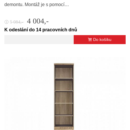
demontu. Montáž je s pomocí…
4 004,-
5 084,-
🛈
K odeslání do 14 pracovních dnů
Do košíku