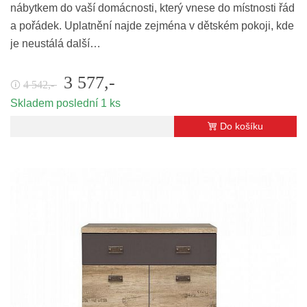
nábytkem do vaší domácnosti, který vnese do místnosti řád
a pořádek. Uplatnění najde zejména v dětském pokoji, kde
je neustálá další…
3 577,-
4 542,-
🛈
Skladem poslední 1 ks
Do košíku