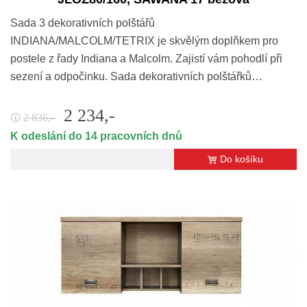
Sada 3 dekorativních polštářů
INDIANA/MALCOLM/TETRIX je skvělým doplňkem pro
postele z řady Indiana a Malcolm. Zajistí vám pohodlí při
sezení a odpočinku. Sada dekorativních polštářků…
2 234,-
2 836,-
🛈
K odeslání do 14 pracovních dnů
Do košíku