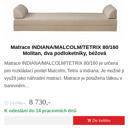
Matrace INDIANA/MALCOLM/TETRIX 80/160
Molitan, dva podloketníky, béžová
Matrace INDIANA/MALCOLM/TETRIX 80/160 je určena
pro rozkládací postel Malcolm, Tetrix a Indiana. Je možné ji
využít jako náhradní matraci. Matrace je potažena látkou v
barevném…
8 730,-
11 086,-
🛈
K odeslání do 14 pracovních dnů
Do košíku