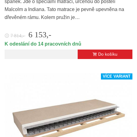
spánek. Jde o speciální matraci, určenou do postelí
Malcolm a Indiana. Tato matrace je pevně upevněna na
dřevěném rámu. Kolem pružin je…
6 153,-
7 814,-
🛈
K odeslání do 14 pracovních dnů
Do košíku
VÍCE VARIANT