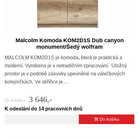
Malcolm Komoda KOM2D1S Dub canyon
monument/Šedý wolfram
MALCOLM KOM2D1S je komoda, která je praktická a
moderní. Vyrobena je v netradičním zpracování. Úložný
prostor je v podobě zásuvky upevněné na válečkových
kolejničkách. Ve skříňce je…
3 646,-
4 630,-
🛈
K odeslání do 14 pracovních dnů
Do košíku