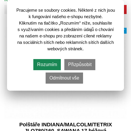
Do košíku
Pracujeme se soubory cookies. Některé z nich jsou
k fungování našeho e-shopu nezbytné.
Kliknutím na tlačítko „Rozumím“ níže, souhlasíte
s využívaním cookies a předáním údajů o chování
VÍCE VARIANT
na našem e-shopu pro zobrazení cílené reklamy
na sociálních sítích nebo reklamních sítích dalších
webových stránek.
Rozumím
Přizpůsobit
Odmítnout vše
Polštáře INDIANA/MALCOLM/TETRIX
JLOZ80/160, SAWANA 17 béžová