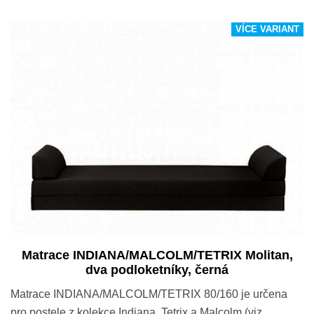
VÍCE VARIANT
Matrace INDIANA/MALCOLM/TETRIX Molitan,
dva podloketníky, černá
Matrace INDIANA/MALCOLM/TETRIX 80/160 je určena
pro postele z kolekce Indiana, Tetrix a Malcolm (viz