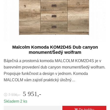
Malcolm Komoda KOM2D4S Dub canyon
monument/Šedý wolfram
Báječná a prostorná komoda MALCOLM KOM2D4S je v
barevném provedení dub canyon monument/šedý wolfram.
Propojuje funkčnost a design v jednom. Komoda
MALCOLM vám zajistí praktický úložný…
5 951,-
7 556,-
🛈
Skladem 2 ks
Do košíku