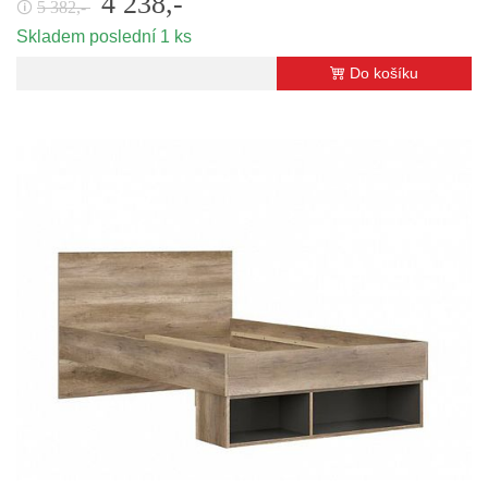
4 238,-
5 382,-
🛈
Skladem poslední 1 ks
Do košíku