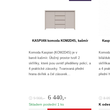
KASPIAN komoda KOM2D4S, kašmír
Kasp
Komoda Kaspian (KOM2D4S) je v
Komoda
barvě kašmír. Úložný prostor tvoří 2
bílá/du
skříňky, které jsou uvnitř předěleny policí, a
skříňkam
4 praktické zásuvky. Tvarovaná přední
a 4 pra
hrana dvířek a čel zásuvek…
přední 
6 440,-
9 908,-
8 0
🛈
🛈
Skladem poslední 1 ks
K odes