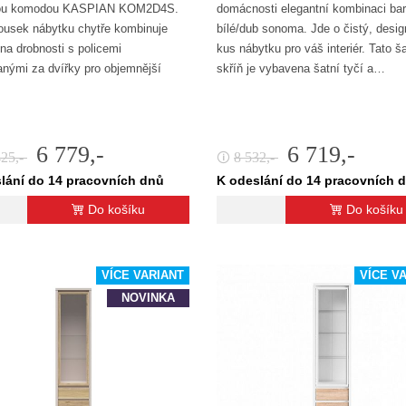
rou komodou KASPIAN KOM2D4S.
domácnosti elegantní kombinaci ba
ousek nábytku chytře kombinuje
bílé/dub sonoma. Jde o čistý, desi
 na drobnosti s policemi
kus nábytku pro váš interiér. Tato š
nými za dvířky pro objemnější
skříň je vybavena šatní tyčí a…
6 779,-
6 719,-
425,-
8 532,-
🛈
lání do 14 pracovních dnů
K odeslání do 14 pracovních 
Do košíku
Do košíku
VÍCE VARIANT
VÍCE V
NOVINKA