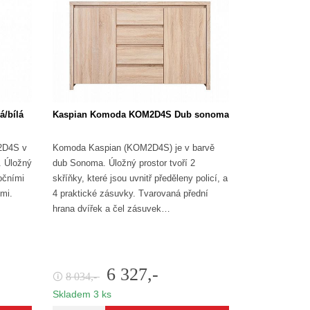
/bílá
Kaspian Komoda KOM2D4S Dub sonoma
2D4S v
Komoda Kaspian (KOM2D4S) je v barvě
. Úložný
dub Sonoma. Úložný prostor tvoří 2
očními
skříňky, které jsou uvnitř předěleny policí, a
emi.
4 praktické zásuvky. Tvarovaná přední
hrana dvířek a čel zásuvek…
6 327,-
8 034,-
🛈
Skladem 3 ks