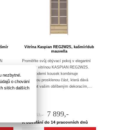
šmír
Vitrína Kaspian REG2W2S, kašmír/dub
mauvella
AN
Proměňte svůj obývací pokoj v elegantní
ost s
prostor s vitrínou KASPIAN REG2W2S.
ríně
Tento moderní kousek kombinuje
u nezbytné.
mosféru.
velkorysou prosklenou část, která dává
údajů o chování
vyniknout vašim oblíbeným dekoracím,…
h sítích dalších
7 899,-
12 153,-
🛈
K odeslání do 14 pracovních dnů