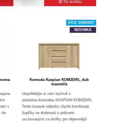
Do košíku
VÍCE VARIANT
NOVINKA
onoma
Komoda Kaspian KOM2D4S, dub
mauvella
zaujme
Uspořádejte si věci stylově s
ním
prostorou komodou KASPIAN KOM2D4S.
vání v
Tento kousek nábytku chytře kombinuje
y do
šuplíky na drobnosti s policemi
uschovanými za dvířky pro objemnější
věci.…