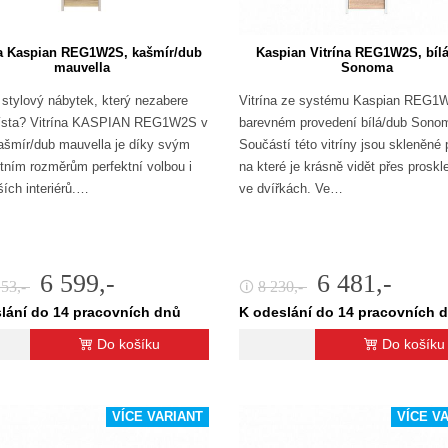
na Kaspian REG1W2S, kašmír/dub
Kaspian Vitrína REG1W2S, bíl
mauvella
Sonoma
 stylový nábytek, který nezabere
Vitrína ze systému Kaspian REG1
místa? Vitrína KASPIAN REG1W2S v
barevném provedení bílá/dub Sono
ašmír/dub mauvella je díky svým
Součástí této vitríny jsou skleněné 
ním rozměrům perfektní volbou i
na které je krásně vidět přes proskl
ích interiérů.…
ve dvířkách. Ve…
6 599,-
6 481,-
153,-
8 230,-
🛈
lání do 14 pracovních dnů
K odeslání do 14 pracovních 
Do košíku
Do košíku
VÍCE VARIANT
VÍCE V