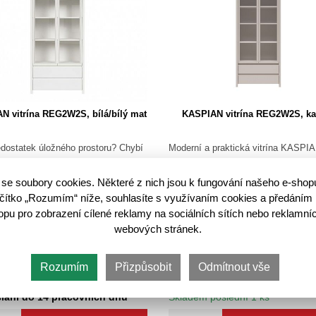
N vitrína REG2W2S, bílá/bílý mat
KASPIAN vitrína REG2W2S, ka
dostatek úložného prostoru? Chybí
Moderní a praktická vitrína KASPI
dný nábytek do vaší domácnosti?
REG2W2S skvěle kombinuje funkčn
e pro vás v nabídce vitrínu
prvky současného designu. Díky vit
se soubory cookies. Některé z nich jsou k fungování našeho e-shop
N REG2W2S. Ta poskytuje
získá pokoj útulnou a příjemnou at
lačítko „Rozumím“ níže, souhlasíte s využívaním cookies a předáním 
 úložného prostoru v podobě…
Hodí se například do…
u pro zobrazení cílené reklamy na sociálních sítích nebo reklamníc
webových stránek.
Rozumím
Přizpůsobit
Odmítnout vše
8 423,-
7 970,-
695,-
12 262,-
🛈
lání do 14 pracovních dnů
Skladem poslední 1 ks