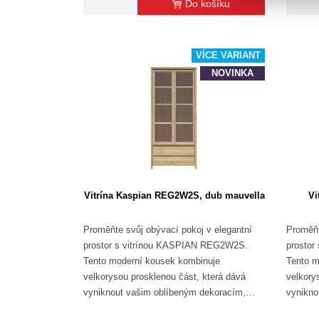
Do košíku
VÍCE VARIANT
NOVINKA
Vitrína Kaspian REG2W2S, dub mauvella
Vi
Proměňte svůj obývací pokoj v elegantní
Proměňt
prostor s vitrínou KASPIAN REG2W2S.
prosto
Tento moderní kousek kombinuje
Tento m
velkorysou prosklenou část, která dává
velkory
vyniknout vašim oblíbeným dekoracím,…
vynikno