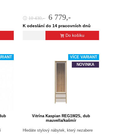
6 779,-
10 430,-
🛈
K odeslání do 14 pracovních dnů
Do košíku
ARIANT
VÍCE VARIANT
NOVINKA
dub
Vitrína Kaspian REG1W2S, dub
mauvella/kašmír
í
Hledáte stylový nábytek, který nezabere