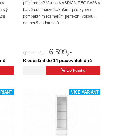
rev
příliš místa? Vitrína KASPIAN REG1W2S v
gnový
barvě dub mauvella/kašmír je díky svým
atní
kompaktním rozměrům perfektní volbou i
do menších interiérů.…
6 599,-
10 151,-
🛈
dnů
K odeslání do 14 pracovních dnů
Do košíku
ARIANT
VÍCE VARIANT