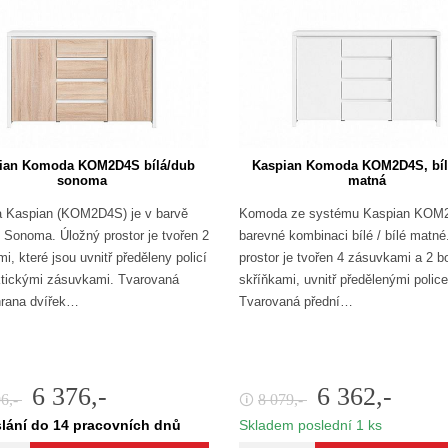
ian Komoda KOM2D4S bílá/dub
Kaspian Komoda KOM2D4S, bílá
sonoma
matná
 Kaspian (KOM2D4S) je v barvě
Komoda ze systému Kaspian KOM
b Sonoma. Úložný prostor je tvořen 2
barevné kombinaci bílé / bílé matné
i, které jsou uvnitř předěleny policí
prostor je tvořen 4 zásuvkami a 2 b
ktickými zásuvkami. Tvarovaná
skříňkami, uvnitř předělenými polic
hrana dvířek…
Tvarovaná přední…
6 376,-
6 362,-
96,-
8 079,-
🛈
lání do 14 pracovních dnů
Skladem poslední 1 ks