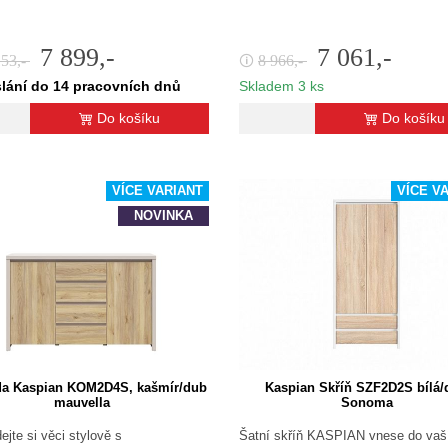
7 899,-
7 061,-
153,-
8 966,-
🛈
lání do 14 pracovních dnů
Skladem 3 ks
Do košíku
Do košíku
VÍCE VARIANT
VÍCE V
NOVINKA
a Kaspian KOM2D4S, kašmír/dub
Kaspian Skříň SZF2D2S bílá/
mauvella
Sonoma
ejte si věci stylově s
Šatní skříň KASPIAN vnese do vaš