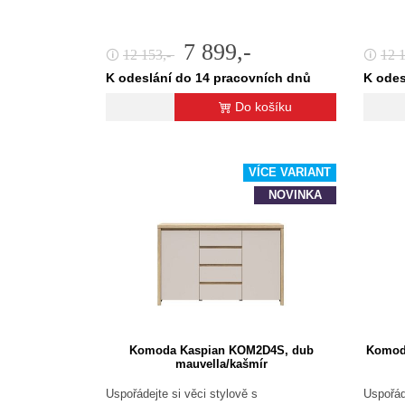
7 899,-
12 153,-
12 
🛈
🛈
K odeslání do 14 pracovních dnů
K odes
Do košíku
VÍCE VARIANT
NOVINKA
Komoda Kaspian KOM2D4S, dub
Komod
mauvella/kašmír
Uspořádejte si věci stylově s
Uspořád