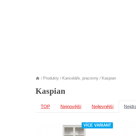
Produkty
Kanceláře, pracovny
Kaspian
/
/
/
Kaspian
TOP
Nejnovější
Nejlevnější
Nejdr
VÍCE VARIANT