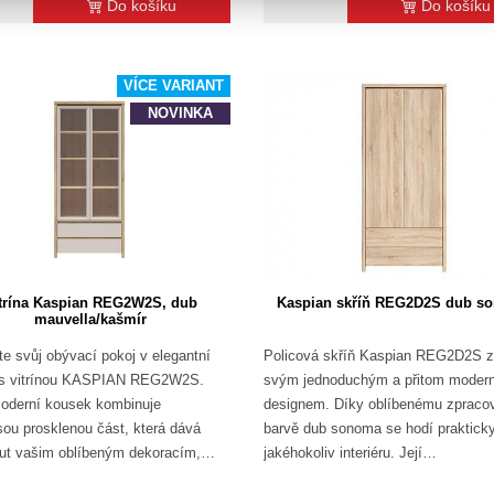
Do košíku
Do košíku
VÍCE VARIANT
NOVINKA
trína Kaspian REG2W2S, dub
Kaspian skříň REG2D2S dub s
mauvella/kašmír
e svůj obývací pokoj v elegantní
Policová skříň Kaspian REG2D2S 
r s vitrínou KASPIAN REG2W2S.
svým jednoduchým a přitom moder
oderní kousek kombinuje
designem. Díky oblíbenému zpraco
sou prosklenou část, která dává
barvě dub sonoma se hodí praktick
ut vašim oblíbeným dekoracím,…
jakéhokoliv interiéru. Její…