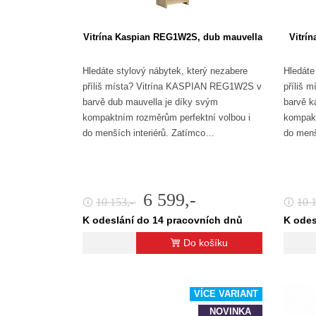
Vitrína Kaspian REG1W2S, dub mauvella
Vitrí
Hledáte stylový nábytek, který nezabere
Hledáte
příliš místa? Vitrína KASPIAN REG1W2S v
příliš 
barvě dub mauvella je díky svým
barvě k
kompaktním rozměrům perfektní volbou i
kompakt
do menších interiérů. Zatímco…
do menš
6 599,-
10 153,-
10 
🛈
🛈
K odeslání do 14 pracovních dnů
K odes
Do košíku
VÍCE VARIANT
NOVINKA