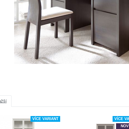
ažší
VÍCE VARIANT
VÍCE V
NOV