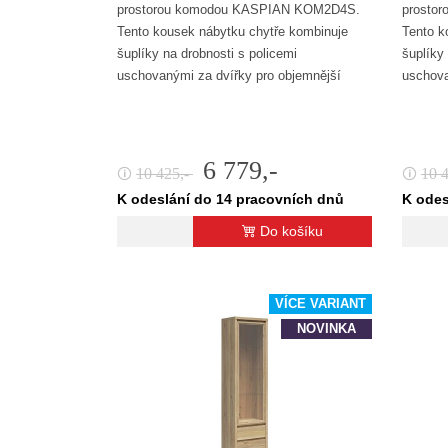
prostorou komodou KASPIAN KOM2D4S.
prosto
Tento kousek nábytku chytře kombinuje
Tento k
šuplíky na drobnosti s policemi
šuplíky
uschovanými za dvířky pro objemnější
uschova
věci.…
věci.…
6 779,-
10 425,-
10 
🛈
🛈
K odeslání do 14 pracovních dnů
K odes
Do košíku
VÍCE VARIANT
NOVINKA