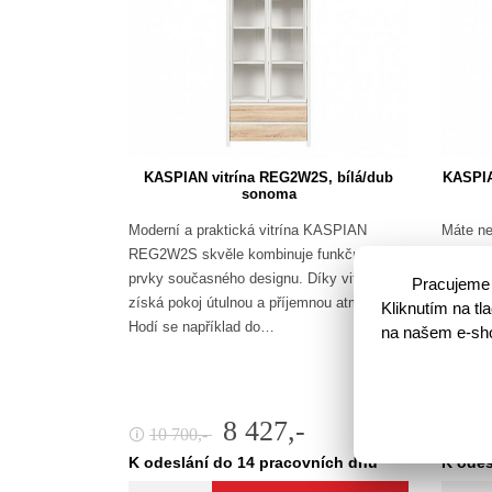
KASPIAN vitrína REG2W2S, bílá/dub
KASPIA
sonoma
Moderní a praktická vitrína KASPIAN
Máte ne
REG2W2S skvěle kombinuje funkčnost s
vám vho
prvky současného designu. Díky vitríně
Pak mám
Pracujeme 
získá pokoj útulnou a příjemnou atmosféru.
KASPIA
Kliknutím na t
Hodí se například do…
spoustu
na našem e-shop
8 427,-
10 700,-
10 
🛈
🛈
K odeslání do 14 pracovních dnů
K odes