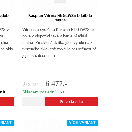
á/dub
Kaspian Vitrína REG1W2S bílá/bílá
matná
W2S v
Vitrína ze systému Kaspian REG1W2S je
ma.
nově k dispozici také v barvě bílá/bílá
police,
matná. Prosklená dvířka jsou vyrobena z
ené sklo
tvrzeného skla, což zvyšuje bezbečnost při
jejím každodenním…
6 477,-
8 224,-
🛈
dnů
Skladem poslední 1 ks
Do košíku
ARIANT
VÍCE VARIANT