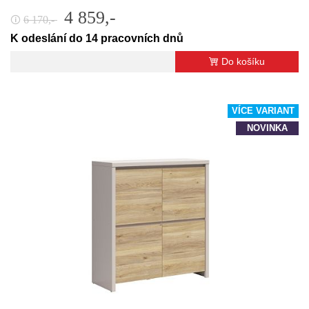
4 859,-
6 170,-
🛈
K odeslání do 14 pracovních dnů
Do košíku
VÍCE VARIANT
NOVINKA