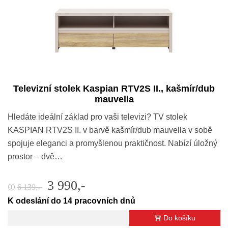
Televizní stolek Kaspian RTV2S II., kašmír/dub
mauvella
Hledáte ideální základ pro vaši televizi? TV stolek
KASPIAN RTV2S II. v barvě kašmír/dub mauvella v sobě
spojuje eleganci a promyšlenou praktičnost. Nabízí úložný
prostor – dvě…
3 990,-
6 139,-
🛈
K odeslání do 14 pracovních dnů
Do košíku