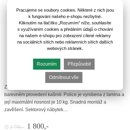
Pracujeme se soubory cookies. Některé z nich jsou
k fungování našeho e-shopu nezbytné.
Kliknutím na tlačítko „Rozumím“ níže, souhlasíte
s využívaním cookies a předáním údajů o chování
na našem e-shopu pro zobrazení cílené reklamy
na sociálních sítích nebo reklamních sítích dalších
webových stránek.
Rozumím
Přizpůsobit
Kaspian Závěsná skříňka SFW/140, kašmír
Odmítnout vše
Závěsná skříňka ze systému Kaspian (SFW/140) je v
barevném provedení kašmír. Police je vyrobena z lamina a
její maximální nosnost je 10 kg. Snadná montáž a
zavěšení. Sektorový nábytek…
1 800,-
2 770,-
🛈