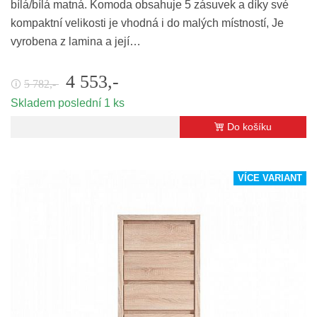
bílá/bílá matná. Komoda obsahuje 5 zásuvek a díky své
kompaktní velikosti je vhodná i do malých místností, Je
vyrobena z lamina a její…
4 553,-
5 782,-
🛈
Skladem poslední 1 ks
Do košíku
VÍCE VARIANT