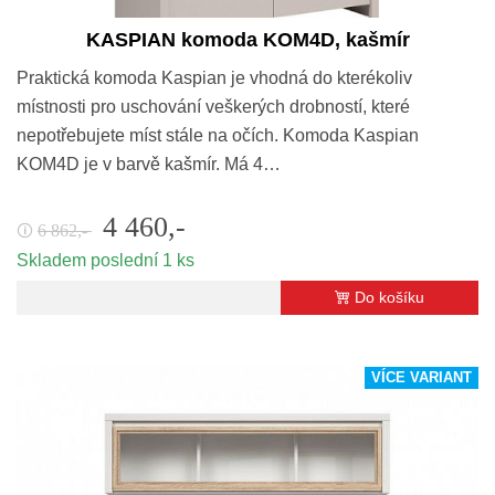
KASPIAN komoda KOM4D, kašmír
Praktická komoda Kaspian je vhodná do kterékoliv
místnosti pro uschování veškerých drobností, které
nepotřebujete míst stále na očích. Komoda Kaspian
KOM4D je v barvě kašmír. Má 4…
4 460,-
6 862,-
🛈
Skladem poslední 1 ks
Do košíku
VÍCE VARIANT