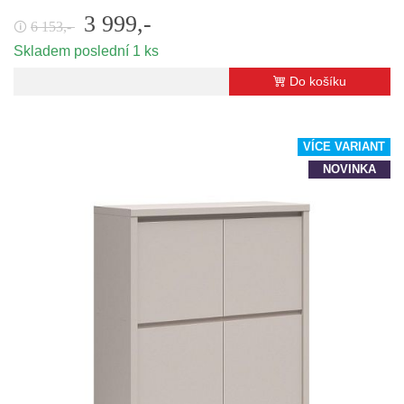
3 999,-
6 153,-
🛈
Skladem poslední 1 ks
Do košíku
VÍCE VARIANT
NOVINKA