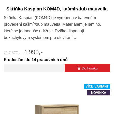
Skříňka Kaspian KOM4D, kašmír/dub mauvella
Skříňka Kaspian (KOM4D) je vyrobena v barevném
provedení kašmír/dub mauvella. Materiálem je lamino,
které se jednoduše udržuje. Dvířka disponují
bezúchytovým systémem pro otevírání.…
4 990,-
7 677,-
🛈
K odeslání do 14 pracovních dnů
Do košíku
VÍCE VARIANT
NOVINKA