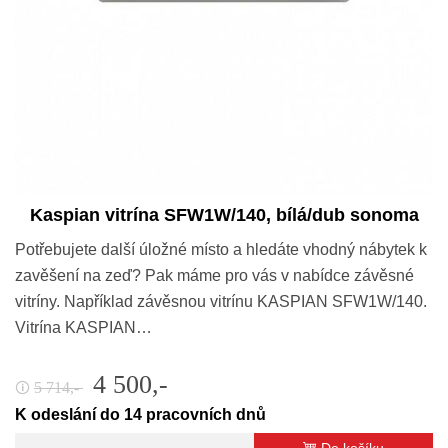
Kaspian vitrína SFW1W/140, bílá/dub sonoma
Potřebujete další úložné místo a hledáte vhodný nábytek k
zavěšení na zeď? Pak máme pro vás v nabídce závěsné
vitríny. Například závěsnou vitrínu KASPIAN SFW1W/140.
Vitrína KASPIAN…
4 500,-
5 714,-
🛈
K odeslání do 14 pracovních dnů
Do košíku