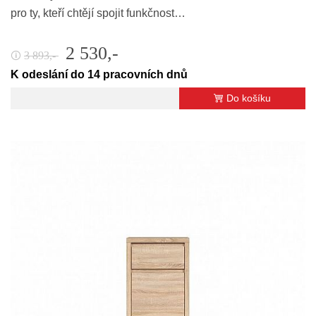
pro ty, kteří chtějí spojit funkčnost…
2 530,-
3 893,-
🛈
K odeslání do 14 pracovních dnů
Do košíku