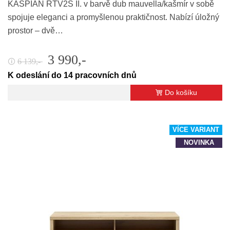
KASPIAN RTV2S II. v barvě dub mauvella/kašmír v sobě
spojuje eleganci a promyšlenou praktičnost. Nabízí úložný
prostor – dvě…
3 990,-
6 139,-
🛈
K odeslání do 14 pracovních dnů
Do košíku
VÍCE VARIANT
NOVINKA