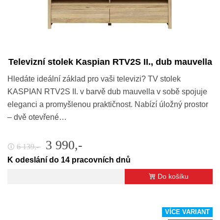
Televizní stolek Kaspian RTV2S II., dub mauvella
Hledáte ideální základ pro vaši televizi? TV stolek
KASPIAN RTV2S II. v barvě dub mauvella v sobě spojuje
eleganci a promyšlenou praktičnost. Nabízí úložný prostor
– dvě otevřené…
3 990,-
6 139,-
🛈
K odeslání do 14 pracovních dnů
Do košíku
VÍCE VARIANT